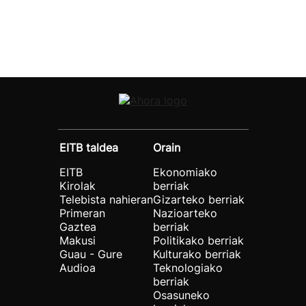
EITB taldea
Orain
EITB
Ekonomiako
Kirolak
berriak
Telebista nahieran
Gizarteko berriak
Primeran
Nazioarteko
Gaztea
berriak
Makusi
Politikako berriak
Guau - Gure
Kulturako berriak
Audioa
Teknologiako
berriak
Osasuneko