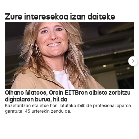
Zure interesekoa izan daiteke
Oihane Mateos, Orain EITBren albiste zerbitzu
digitalaren burua, hil da
Kazetaritzari eta etxe honi lotutako ibilbide profesional oparoa
garatuta, 45 urterekin zendu da.