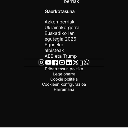
berriak
Gaurkotasuna
Azken berriak
Ukrainako gerra
Euskadiko lan
egutegia 2026
Eguneko
albisteak
AEB eta Trump
Pribatutasun politika
Lege oharra
Cookie politika
Cookieen konfigurazioa
Harremana