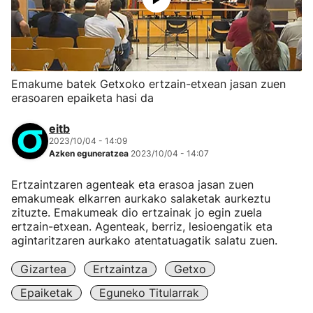
Emakume batek Getxoko ertzain-etxean jasan zuen
erasoaren epaiketa hasi da
eitb
2023/10/04 - 14:09
Azken eguneratzea
2023/10/04 - 14:07
Ertzaintzaren agenteak eta erasoa jasan zuen
emakumeak elkarren aurkako salaketak aurkeztu
zituzte. Emakumeak dio ertzainak jo egin zuela
ertzain-etxean. Agenteak, berriz, lesioengatik eta
agintaritzaren aurkako atentatuagatik salatu zuen.
Gizartea
Ertzaintza
Getxo
Epaiketak
Eguneko Titularrak