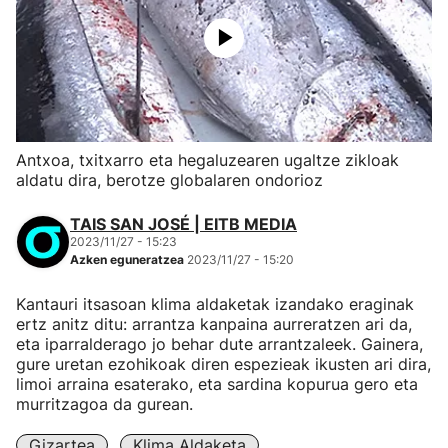
Antxoa, txitxarro eta hegaluzearen ugaltze zikloak
aldatu dira, berotze globalaren ondorioz
TAIS SAN JOSÉ | EITB MEDIA
2023/11/27 - 15:23
Azken eguneratzea
2023/11/27 - 15:20
Kantauri itsasoan klima aldaketak izandako eraginak
ertz anitz ditu: arrantza kanpaina aurreratzen ari da,
eta iparralderago jo behar dute arrantzaleek. Gainera,
gure uretan ezohikoak diren espezieak ikusten ari dira,
limoi arraina esaterako, eta sardina kopurua gero eta
murritzagoa da gurean.
Gizartea
Klima Aldaketa