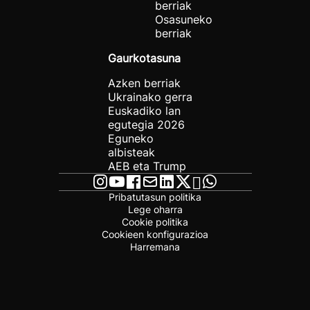
berriak
Osasuneko
berriak
Gaurkotasuna
Azken berriak
Ukrainako gerra
Euskadiko lan
egutegia 2026
Eguneko
albisteak
AEB eta Trump
Pribatutasun politika
Lege oharra
Cookie politika
Cookieen konfigurazioa
Harremana