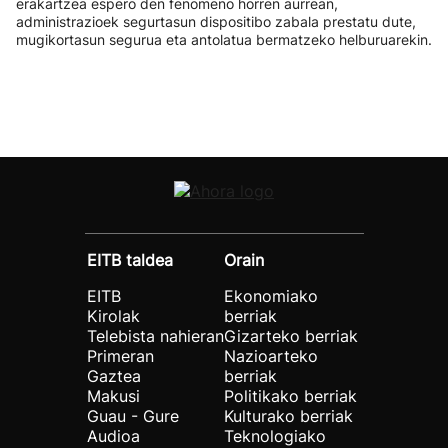
erakartzea espero den fenomeno horren aurrean,
administrazioek segurtasun dispositibo zabala prestatu dute,
mugikortasun segurua eta antolatua bermatzeko helburuarekin.
EITB taldea
Orain
EITB
Ekonomiako
Kirolak
berriak
Telebista nahieran
Gizarteko berriak
Primeran
Nazioarteko
Gaztea
berriak
Makusi
Politikako berriak
Guau - Gure
Kulturako berriak
Audioa
Teknologiako