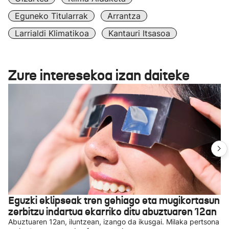
Eguneko Titularrak
Arrantza
Larrialdi Klimatikoa
Kantauri Itsasoa
Zure interesekoa izan daiteke
Eguzki eklipseak tren gehiago eta mugikortasun
zerbitzu indartua ekarriko ditu abuztuaren 12an
Abuztuaren 12an, iluntzean, izango da ikusgai. Milaka pertsona