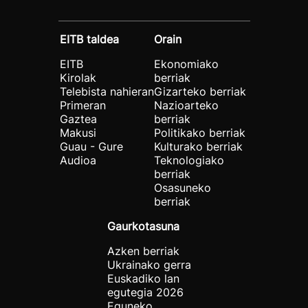
EITB taldea
Orain
EITB
Ekonomiako
Kirolak
berriak
Telebista nahieran
Gizarteko berriak
Primeran
Nazioarteko
Gaztea
berriak
Makusi
Politikako berriak
Guau - Gure
Kulturako berriak
Audioa
Teknologiako
berriak
Osasuneko
berriak
Gaurkotasuna
Azken berriak
Ukrainako gerra
Euskadiko lan
egutegia 2026
Eguneko