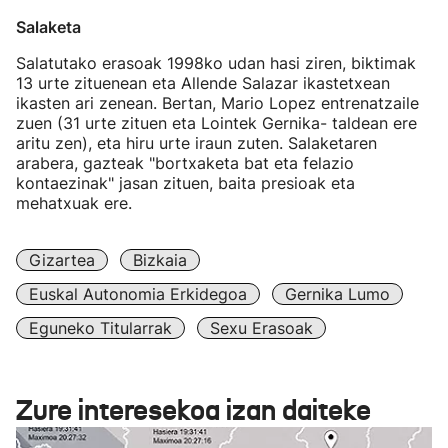
Salaketa
Salatutako erasoak 1998ko udan hasi ziren, biktimak
13 urte zituenean eta Allende Salazar ikastetxean
ikasten ari zenean. Bertan, Mario Lopez entrenatzaile
zuen (31 urte zituen eta Lointek Gernika- taldean ere
aritu zen), eta hiru urte iraun zuten. Salaketaren
arabera, gazteak "bortxaketa bat eta felazio
kontaezinak" jasan zituen, baita presioak eta
mehatxuak ere.
Gizartea
Bizkaia
Euskal Autonomia Erkidegoa
Gernika Lumo
Eguneko Titularrak
Sexu Erasoak
Zure interesekoa izan daiteke