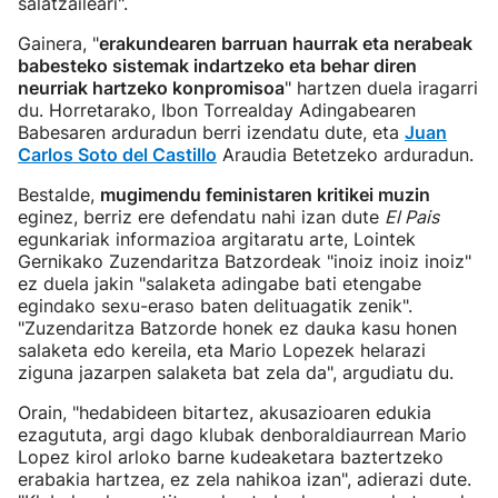
salatzaileari".
Gainera, "
erakundearen barruan haurrak eta nerabeak
babesteko sistemak indartzeko eta behar diren
neurriak hartzeko konpromisoa
" hartzen duela iragarri
du. Horretarako, Ibon Torrealday Adingabearen
Babesaren arduradun berri izendatu dute, eta
Juan
Carlos Soto del Castillo
Araudia Betetzeko arduradun.
Bestalde,
mugimendu feministaren kritikei muzin
eginez, berriz ere defendatu nahi izan dute
El Pais
egunkariak informazioa argitaratu arte, Lointek
Gernikako Zuzendaritza Batzordeak "inoiz inoiz inoiz"
ez duela jakin "salaketa adingabe bati etengabe
egindako sexu-eraso baten delituagatik zenik".
"Zuzendaritza Batzorde honek ez dauka kasu honen
salaketa edo kereila, eta Mario Lopezek helarazi
ziguna jazarpen salaketa bat zela da", argudiatu du.
Orain, "hedabideen bitartez, akusazioaren edukia
ezagututa, argi dago klubak denboraldiaurrean Mario
Lopez kirol arloko barne kudeaketara baztertzeko
erabakia hartzea, ez zela nahikoa izan", adierazi dute.