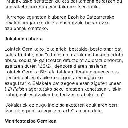
"Klubak asko sentitzen du eta barkamena eskatzen du
kudeaketa horretan egindako akatsengatik".
Hurrengo egunetan klubaren Ezohiko Batzarrerako
deialdia iragarriko du zuzendaritzak, beharrezko
azalpenak emateko.
Jokalarien oharra
Lointek Gernikako jokalariek, bestalde, beste ohar bat
kaleratu dute, non "edozein motatako indarkeria edota
abusu sexualak gaitzesten dituztela" adierazi ondoren,
azaltzen duten "23/24 denboraldiaren hasieran
Lointek Gernika Bizkaia taldean fitxatu genuenean ez
genuen entrenatzailearen egoeraren inguruko
ezagutzarik. Salaketa bat zegoela esan ziguten unean
(
El País
en agertutako sexu-erasoen xehetasunik jakin
gabe), entrenatzailea baztertzea erabaki zen".
"Jokalariek ez dugu inoiz salaketaren edukiaren berri
izan atzo publiko egin zen arte", amaitu dute.
Manifestazioa Gernikan