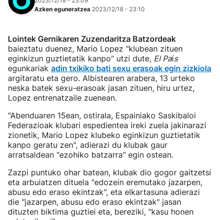
2023/12/18 - 23:09
Azken eguneratzea
2023/12/18 - 23:10
Lointek Gernikaren Zuzendaritza Batzordeak
baieztatu duenez, Mario Lopez "klubean zituen
eginkizun guztietatik kanpo" utzi dute,
El Pa
í
s
egunkariak
adin txikiko bati sexu erasoak egin zizkiola
argitaratu eta gero. Albistearen arabera, 13 urteko
neska batek sexu-erasoak jasan zituen, hiru urtez,
Lopez entrenatzaile zuenean.
"Abenduaren 15ean, ostirala, Espainiako Saskibaloi
Federazioak klubari espedientea ireki zuela jakinarazi
zionetik, Mario Lopez klubeko eginkizun guztietatik
kanpo geratu zen", adierazi du klubak gaur
arratsaldean "ezohiko batzarra" egin ostean.
Zazpi puntuko ohar batean, klubak dio gogor gaitzetsi
eta arbuiatzen dituela "edozein eremutako jazarpen,
abusu edo eraso ekintzak", eta elkartasuna adierazi
die "jazarpen, abusu edo eraso ekintzak" jasan
dituzten biktima guztiei eta, bereziki, "kasu honen