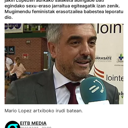
jakin Lopezen aurkako salaketa adingabe bati
egindako sexu-eraso jarraitua egiteagatik izan zenik.
Mugimendu feministak erasotzailea babestea leporatu
dio.
Mario Lopez artxiboko irudi batean.
EITB MEDIA