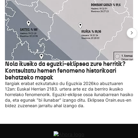
Nola ikusiko da eguzki-eklipsea zure herritik?
Kontsultatu hemen fenomeno historikoari
behatzeko mapak
Ilargiak erabat ezkutatuko du Eguzkia 2026ko abuztuaren
12an: Euskal Herrian 2183. urtera arte ez da berriro ikusiko
horrelako fenomenorik. Eguzki-eklipse osoa ilunabarrean hasiko
da, eta egunak "bi ilunabar" izango ditu. Eklipsea Orain.eus-en
bidez zuzenean jarraitu ahal izango da.