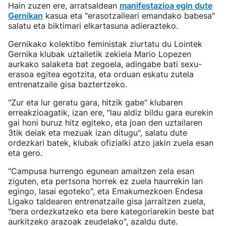
Hain zuzen ere, arratsaldean
manifestazioa egin dute
Gernikan
kasua eta "erasotzaileari emandako babesa"
salatu eta biktimari elkartasuna adierazteko.
Gernikako kolektibo feministak ziurtatu du Lointek
Gernika klubak uztailetik zekiela Mario Lopezen
aurkako salaketa bat zegoela, adingabe bati sexu-
erasoa egitea egotzita, eta orduan eskatu zutela
entrenatzaile gisa baztertzeko.
"Zur eta lur geratu gara, hitzik gabe" klubaren
erreakzioagatik, izan ere, "lau aldiz bildu gara eurekin
gai honi buruz hitz egiteko, eta joan den uztailaren
3tik deiak eta mezuak izan ditugu", salatu dute
ordezkari batek, klubak ofizialki atzo jakin zuela esan
eta gero.
"Campusa hurrengo egunean amaitzen zela esan
ziguten, eta pertsona horrek ez zuela haurrekin lan
egingo, lasai egoteko", eta Emakumezkoen Endesa
Ligako taldearen entrenatzaile gisa jarraitzen zuela,
"bera ordezkatzeko eta bere kategoriarekin beste bat
aurkitzeko arazoak zeudelako", azaldu dute.