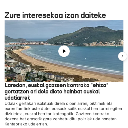
Zure interesekoa izan daiteke
Laredon, euskal gazteen kontrako "ehiza"
gertatzen ari dela diote hainbat euskal
udatiarrek
Udalak gertakari isolatuak direla dioen arren, biktimek eta
euren familiek uste dute, erasook soilik euskal herritarrei egiten
dizkietela, euskal herritar izateagatik. Gazteen kontrako
dozena bat erasotik gora zenbatu ditu poliziak uda honetan
Kantabriako udalerrian.