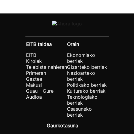
EITB taldea
Orain
EITB
Ekonomiako
Kirolak
berriak
Telebista nahieran
Gizarteko berriak
Primeran
Nazioarteko
Gaztea
berriak
Makusi
Politikako berriak
Guau - Gure
Kulturako berriak
Audioa
Teknologiako
berriak
Osasuneko
berriak
Gaurkotasuna