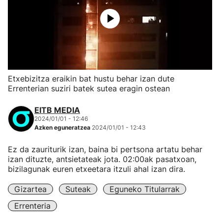
Etxebizitza eraikin bat hustu behar izan dute
Errenterian suziri batek sutea eragin ostean
EITB MEDIA
2024/01/01 - 12:46
Azken eguneratzea
2024/01/01 - 12:43
Ez da zauriturik izan, baina bi pertsona artatu behar
izan dituzte, antsietateak jota. 02:00ak pasatxoan,
bizilagunak euren etxeetara itzuli ahal izan dira.
Gizartea
Suteak
Eguneko Titularrak
Errenteria