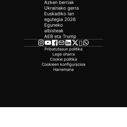
Azken berriak
Ukrainako gerra
Euskadiko lan
egutegia 2026
Eguneko
albisteak
AEB eta Trump
Pribatutasun politika
Lege oharra
Cookie politika
Cookieen konfigurazioa
Harremana