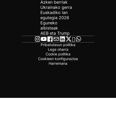
Azken berriak
Ukrainako gerra
Euskadiko lan
egutegia 2026
Eguneko
albisteak
AEB eta Trump
Pribatutasun politika
Lege oharra
Cookie politika
Cookieen konfigurazioa
Harremana