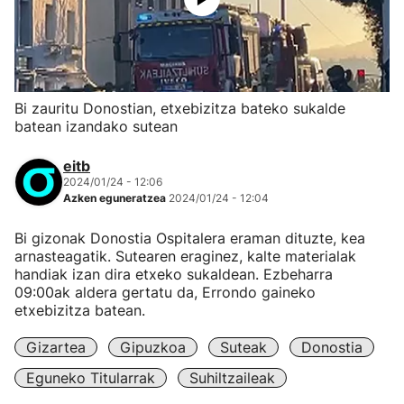
Bi zauritu Donostian, etxebizitza bateko sukalde
batean izandako sutean
eitb
2024/01/24 - 12:06
Azken eguneratzea
2024/01/24 - 12:04
Bi gizonak Donostia Ospitalera eraman dituzte, kea
arnasteagatik. Sutearen eraginez, kalte materialak
handiak izan dira etxeko sukaldean. Ezbeharra
09:00ak aldera gertatu da, Errondo gaineko
etxebizitza batean.
Gizartea
Gipuzkoa
Suteak
Donostia
Eguneko Titularrak
Suhiltzaileak