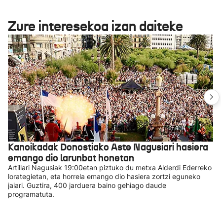
Zure interesekoa izan daiteke
Kanoikadak Donostiako Aste Nagusiari hasiera
emango dio larunbat honetan
Artillari Nagusiak 19:00etan piztuko du metxa Alderdi Ederreko
lorategietan, eta horrela emango dio hasiera zortzi eguneko
jaiari. Guztira, 400 jarduera baino gehiago daude
programatuta.