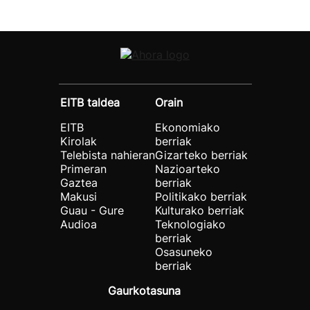
EITB taldea
Orain
EITB
Ekonomiako
Kirolak
berriak
Telebista nahieran
Gizarteko berriak
Primeran
Nazioarteko
Gaztea
berriak
Makusi
Politikako berriak
Guau - Gure
Kulturako berriak
Audioa
Teknologiako
berriak
Osasuneko
berriak
Gaurkotasuna