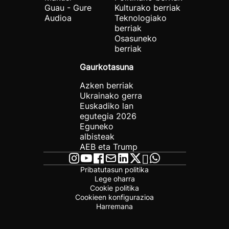
Guau - Gure
Kulturako berriak
Audioa
Teknologiako
berriak
Osasuneko
berriak
Gaurkotasuna
Azken berriak
Ukrainako gerra
Euskadiko lan
egutegia 2026
Eguneko
albisteak
AEB eta Trump
Pribatutasun politika
Lege oharra
Cookie politika
Cookieen konfigurazioa
Harremana