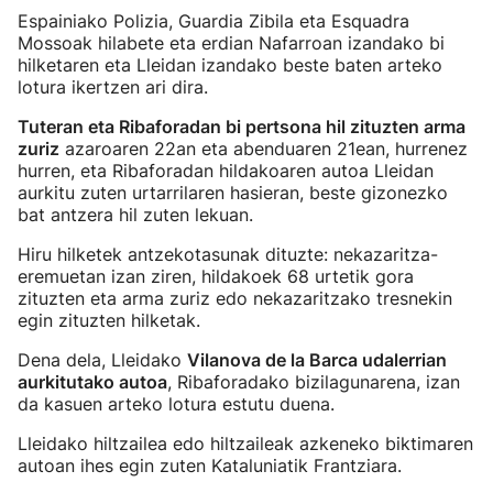
Espainiako Polizia, Guardia Zibila eta Esquadra
Mossoak hilabete eta erdian Nafarroan izandako bi
hilketaren eta Lleidan izandako beste baten arteko
lotura ikertzen ari dira.
Tuteran eta Ribaforadan bi pertsona hil zituzten arma
zuriz
azaroaren 22an eta abenduaren 21ean, hurrenez
hurren, eta Ribaforadan hildakoaren autoa Lleidan
aurkitu zuten urtarrilaren hasieran, beste gizonezko
bat antzera hil zuten lekuan.
Hiru hilketek antzekotasunak dituzte: nekazaritza-
eremuetan izan ziren, hildakoek 68 urtetik gora
zituzten eta arma zuriz edo nekazaritzako tresnekin
egin zituzten hilketak.
Dena dela, Lleidako
Vilanova de la Barca udalerrian
aurkitutako autoa
, Ribaforadako bizilagunarena, izan
da kasuen arteko lotura estutu duena.
Lleidako hiltzailea edo hiltzaileak azkeneko biktimaren
autoan ihes egin zuten Kataluniatik Frantziara.