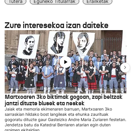
Tutera
Eguneko Titularrak
Erailketak
Zure interesekoa izan daiteke
Martxoaren 3ko biktimak gogoan, zapi beltzak
jantzi dituzte blusek eta neskek
Jaiak eta memoria ekimenaren barruan, Martxoaren 3ko
sarraskian hildako bost langileak eta ehunka zaurituak
gogoratu dituzte gaur Gasteizko Andre Maria Zuriaren festetan.
Jendetza batu da Katedral Berriaren atarian egin duten
oroimen ekitaldian.