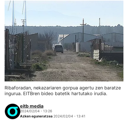
Ribaforadan, nekazariaren gorpua agertu zen baratze
ingurua. EITBren bideo batetik hartutako irudia.
eitb media
2024/02/04 - 13:26
Azken eguneratzea
2024/02/04 - 13:41