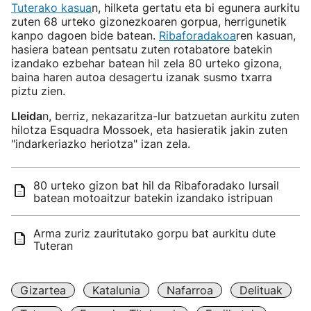
Tuterako kasua
n, hilketa gertatu eta bi egunera aurkitu
zuten 68 urteko gizonezkoaren gorpua, herrigunetik
kanpo dagoen bide batean.
Ribaforadakoa
ren kasuan,
hasiera batean pentsatu zuten rotabatore batekin
izandako ezbehar batean hil zela 80 urteko gizona,
baina haren autoa desagertu izanak susmo txarra
piztu zien.
Lleida
n, berriz, nekazaritza-lur batzuetan aurkitu zuten
hilotza Esquadra Mossoek, eta hasieratik jakin zuten
"indarkeriazko heriotza" izan zela.
80 urteko gizon bat hil da Ribaforadako lursail
batean motoaitzur batekin izandako istripuan
Arma zuriz zauritutako gorpu bat aurkitu dute
Tuteran
Gizartea
Katalunia
Nafarroa
Delituak