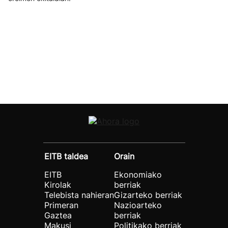
EITB taldea
Orain
EITB
Ekonomiako
Kirolak
berriak
Telebista nahieran
Gizarteko berriak
Primeran
Nazioarteko
Gaztea
berriak
Makusi
Politikako berriak