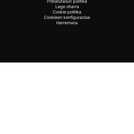
Pribatutasun politika
Lege oharra
Cookie politika
Cookieen konfigurazioa
Harremana