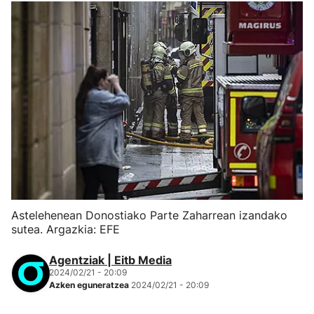
Astelehenean Donostiako Parte Zaharrean izandako
sutea. Argazkia: EFE
Agentziak | Eitb Media
2024/02/21 - 20:09
Azken eguneratzea
2024/02/21 - 20:09