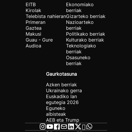
EITB
Ekonomiako
Kirolak
berriak
Telebista nahieran
Gizarteko berriak
Primeran
Nazioarteko
Gaztea
berriak
Makusi
Politikako berriak
Guau - Gure
Kulturako berriak
Audioa
Teknologiako
berriak
Osasuneko
berriak
Gaurkotasuna
Azken berriak
Ukrainako gerra
Euskadiko lan
egutegia 2026
Eguneko
albisteak
AEB eta Trump