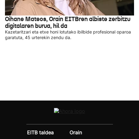
Oihane Mateos, Orain EITBren albiste zerbitzu
digitalaren burua, hil da
Kazetaritzari eta etxe honi lotutako ibilbide profesional oparoa
garatuta, 45 urterekin zendu da.
EITB taldea
Orain