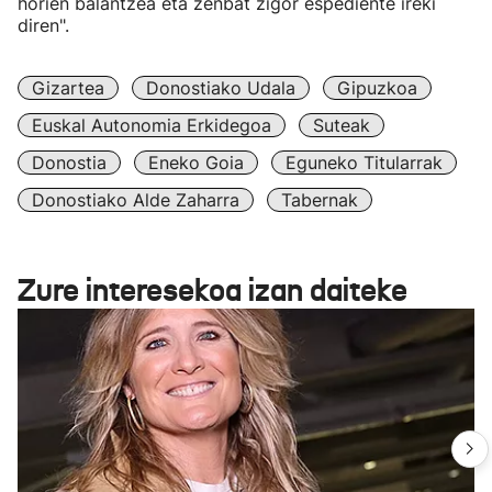
horien balantzea eta zenbat zigor espediente ireki
diren".
Gizartea
Donostiako Udala
Gipuzkoa
Euskal Autonomia Erkidegoa
Suteak
Donostia
Eneko Goia
Eguneko Titularrak
Donostiako Alde Zaharra
Tabernak
Zure interesekoa izan daiteke