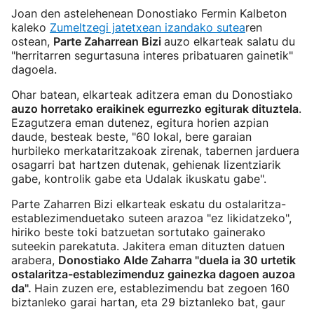
Joan den astelehenean Donostiako Fermin Kalbeton
kaleko
Zumeltzegi jatetxean izandako sutea
ren
ostean,
Parte Zaharrean Bizi
auzo elkarteak salatu du
"herritarren segurtasuna interes pribatuaren gainetik"
dagoela.
Ohar batean, elkarteak aditzera eman du Donostiako
auzo horretako eraikinek egurrezko egiturak dituztela
.
Ezagutzera eman dutenez, egitura horien azpian
daude, besteak beste, "60 lokal, bere garaian
hurbileko merkataritzakoak zirenak, tabernen jarduera
osagarri bat hartzen dutenak, gehienak lizentziarik
gabe, kontrolik gabe eta Udalak ikuskatu gabe".
Parte Zaharren Bizi elkarteak eskatu du ostalaritza-
establezimenduetako suteen arazoa "ez likidatzeko",
hiriko beste toki batzuetan sortutako gainerako
suteekin parekatuta. Jakitera eman dituzten datuen
arabera,
Donostiako Alde Zaharra "duela ia 30 urtetik
ostalaritza-establezimenduz gainezka dagoen auzoa
da".
Hain zuzen ere, establezimendu bat zegoen 160
biztanleko garai hartan, eta 29 biztanleko bat, gaur