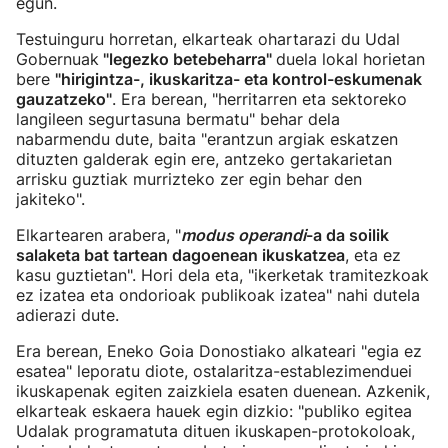
egun.
Testuinguru horretan, elkarteak ohartarazi du Udal
Gobernuak
"legezko betebeharra"
duela lokal horietan
bere
"hirigintza-, ikuskaritza- eta kontrol-eskumenak
gauzatzeko"
. Era berean, "herritarren eta sektoreko
langileen segurtasuna bermatu" behar dela
nabarmendu dute, baita "erantzun argiak eskatzen
dituzten galderak egin ere, antzeko gertakarietan
arrisku guztiak murrizteko zer egin behar den
jakiteko".
Elkartearen arabera, "
modus operandi
-a da soilik
salaketa bat tartean dagoenean ikuskatzea
, eta ez
kasu guztietan". Hori dela eta, "ikerketak tramitezkoak
ez izatea eta ondorioak publikoak izatea" nahi dutela
adierazi dute.
Era berean, Eneko Goia Donostiako alkateari "egia ez
esatea" leporatu diote, ostalaritza-establezimenduei
ikuskapenak egiten zaizkiela esaten duenean. Azkenik,
elkarteak eskaera hauek egin dizkio: "publiko egitea
Udalak programatuta dituen ikuskapen-protokoloak,