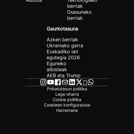
Audioa
Teknologiako
berriak
Osasuneko
berriak
Gaurkotasuna
Azken berriak
Ukrainako gerra
Euskadiko lan
egutegia 2026
Eguneko
albisteak
AEB eta Trump
Pribatutasun politika
Lege oharra
Cookie politika
Cookieen konfigurazioa
Harremana