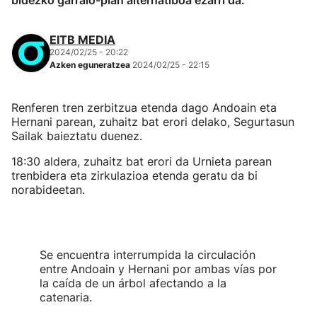
bidezko garraio-plan alternatiboa ezarri da.
EITB MEDIA
2024/02/25 - 20:22
Azken eguneratzea
2024/02/25 - 22:15
Renferen tren zerbitzua etenda dago Andoain eta
Hernani parean, zuhaitz bat erori delako, Segurtasun
Sailak baieztatu duenez.
18:30 aldera, zuhaitz bat erori da Urnieta parean
trenbidera eta zirkulazioa etenda geratu da bi
norabideetan.
Se encuentra interrumpida la circulación
entre Andoain y Hernani por ambas vías por
la caída de un árbol afectando a la
catenaria.