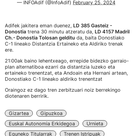
— INFOAdif (@InfoAdif)
February 25, 2024
Adifek jakitera eman duenez,
LD 385 Gasteiz -
Donostia
trena 30 minutu atzeratu da,
LD 4157 Madril
Ch.- Donostia Tolosan gelditu
da, baita Donostiako
C-1 lineako Distantzia Ertaineko eta Aldiriko trenak
ere.
21:00ak baino lehentxeago, errepide bidezko garraio-
plan alternatiboa ezarri da distantzia luzeko eta
ertaineko trenentzat, eta Andoain eta Hernani artean,
Donostiako C-1 lineako aldiriko trenentzat
Oraingoz ez dago tren zerbitzuari noiz berrekingo
diotenaren berririk.
Gizartea
Gipuzkoa
Euskal Autonomia Erkidegoa
Urnieta
Eguneko Titularrak
Trenen Istripuak