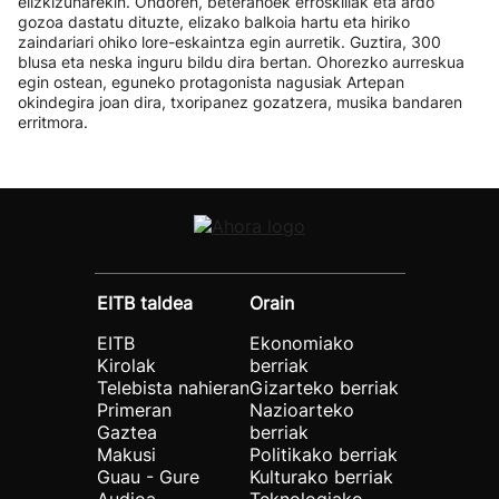
elizkizunarekin. Ondoren, beteranoek erroskillak eta ardo
gozoa dastatu dituzte, elizako balkoia hartu eta hiriko
zaindariari ohiko lore-eskaintza egin aurretik. Guztira, 300
blusa eta neska inguru bildu dira bertan. Ohorezko aurreskua
egin ostean, eguneko protagonista nagusiak Artepan
okindegira joan dira, txoripanez gozatzera, musika bandaren
erritmora.
EITB taldea
Orain
EITB
Ekonomiako
Kirolak
berriak
Telebista nahieran
Gizarteko berriak
Primeran
Nazioarteko
Gaztea
berriak
Makusi
Politikako berriak
Guau - Gure
Kulturako berriak