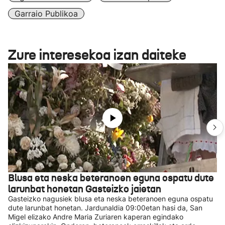
Garraio Publikoa
Zure interesekoa izan daiteke
Blusa eta neska beteranoen eguna ospatu dute
larunbat honetan Gasteizko jaietan
Gasteizko nagusiek blusa eta neska beteranoen eguna ospatu
dute larunbat honetan. Jardunaldia 09:00etan hasi da, San
Migel elizako Andre Maria Zuriaren kaperan egindako