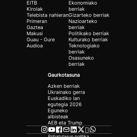
EITB
Ekonomiako
Kirolak
berriak
Telebista nahieran
Gizarteko berriak
Primeran
Nazioarteko
Gaztea
berriak
Makusi
Politikako berriak
Guau - Gure
Kulturako berriak
Audioa
Teknologiako
berriak
Osasuneko
berriak
Gaurkotasuna
Azken berriak
Ukrainako gerra
Euskadiko lan
egutegia 2026
Eguneko
albisteak
AEB eta Trump
Pribatutasun politika