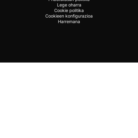
Lege oharra
Cookie politika
Cookieen konfigurazioa
Harremana