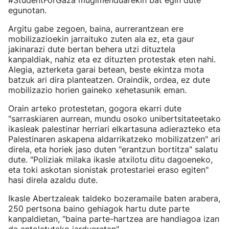
#StudentForGaza mugimenduarekin bat egin dute
egunotan.
Argitu gabe zegoen, baina, aurrerantzean ere
mobilizazioekin jarraituko zuten ala ez, eta gaur
jakinarazi dute bertan behera utzi dituztela
kanpaldiak, nahiz eta ez dituzten protestak eten nahi.
Alegia, azterketa garai betean, beste ekintza mota
batzuk ari dira planteatzen. Oraindik, ordea, ez dute
mobilizazio horien gaineko xehetasunik eman.
Orain arteko protestetan, gogora ekarri dute
"sarraskiaren aurrean, mundu osoko unibertsitateetako
ikasleak palestinar herriari elkartasuna adierazteko eta
Palestinaren askapena aldarrikatzeko mobilizatzen" ari
direla, eta horiek jaso duten "erantzun bortitza" salatu
dute. "Poliziak milaka ikasle atxilotu ditu dagoeneko,
eta toki askotan sionistak protestariei eraso egiten"
hasi direla azaldu dute.
Ikasle Abertzaleak taldeko bozeramaile baten arabera,
250 pertsona baino gehiagok hartu dute parte
kanpaldietan, "baina parte-hartzea are handiagoa izan