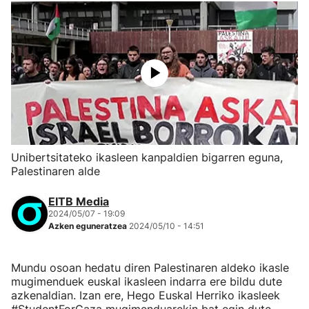
Unibertsitateko ikasleen kanpaldien bigarren eguna,
Palestinaren alde
EITB Media
2024/05/07 - 19:09
Azken eguneratzea
2024/05/10 - 14:51
Mundu osoan hedatu diren Palestinaren aldeko ikasle
mugimenduek euskal ikasleen indarra ere bildu dute
azkenaldian. Izan ere, Hego Euskal Herriko ikasleek