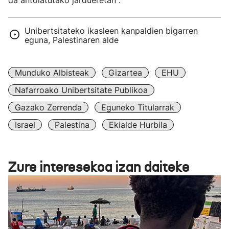
da antolatutako jardueretan".
Unibertsitateko ikasleen kanpaldien bigarren
eguna, Palestinaren alde
Munduko Albisteak
Gizartea
EHU
Nafarroako Unibertsitate Publikoa
Gazako Zerrenda
Eguneko Titularrak
Israel
Palestina
Ekialde Hurbila
Zure interesekoa izan daiteke