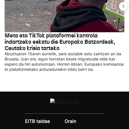
Meta eta TikTok plataformei kontrola
indartzeko eskatu die Europako Batzordeak,
Ceutako krisia tarteko
Abuztuaren 15aren aurretik, sare sozialok estu zaintzen ari da
Brusela. Izan ere, egun horretan beste migratzaile olde bat
espero da hiri autonomoan. Horren ildoan, Europako komisarioa
bi plataformetako arduradunekin bildu berri da.
EITB taldea
Orain