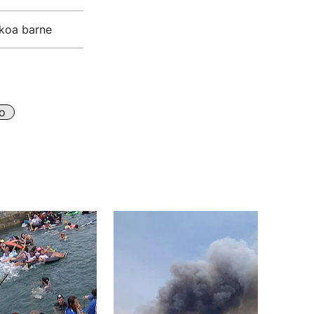
ikoa barne
o