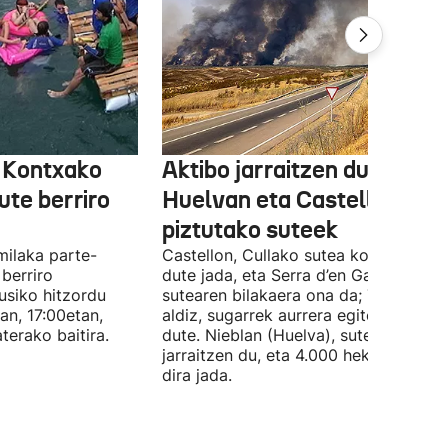
k Kontxako
Aktibo jarraitzen dute
ute berriro
Huelvan eta Castellon
piztutako suteek
milaka parte-
Castellon, Cullako sutea kontrolpean
 berriro
dute jada, eta Serra d’en Galcerango
siko hitzordu
sutearen bilakaera ona da; Tirigen,
an, 17:00etan,
aldiz, sugarrek aurrera egiten jarraitz
terako baitira.
dute. Nieblan (Huelva), suteak aktibo
jarraitzen du, eta 4.000 hektarea erre
dira jada.