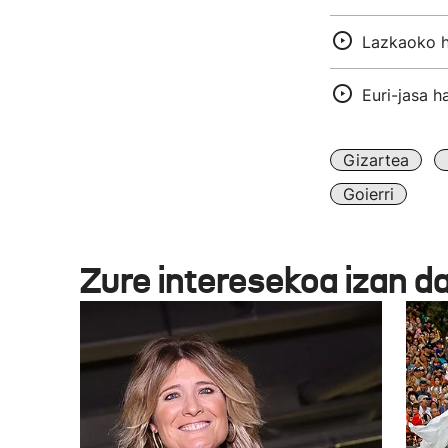
Lazkaoko ha
Euri-jasa h
Gizartea
Goierri
Zure interesekoa izan d