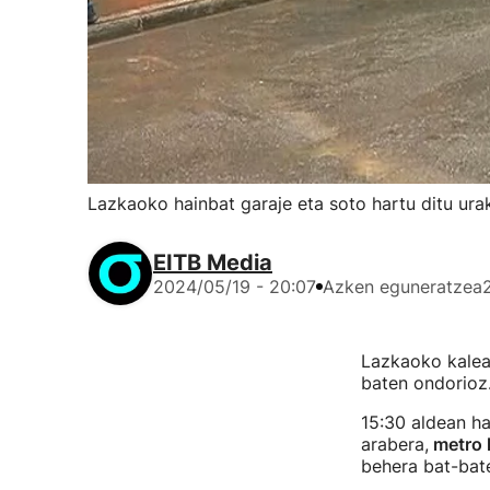
Lazkaoko hainbat garaje eta soto hartu ditu ura
EITB Media
2024/05/19 - 20:07
Azken eguneratzea
Lazkaoko kaleak
baten ondorioz
15:30 aldean ha
arabera,
metro k
behera bat-bat