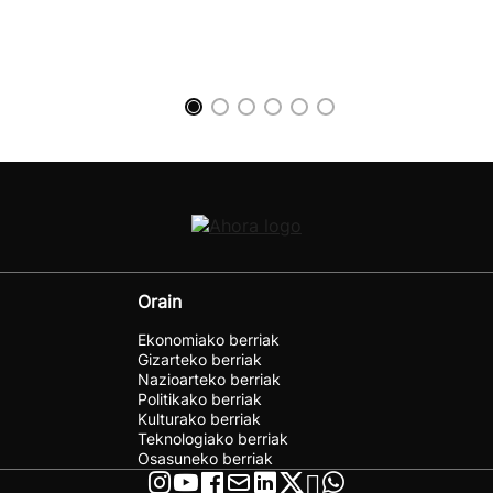
Orain
Ekonomiako berriak
Gizarteko berriak
Nazioarteko berriak
Politikako berriak
Kulturako berriak
Teknologiako berriak
Osasuneko berriak