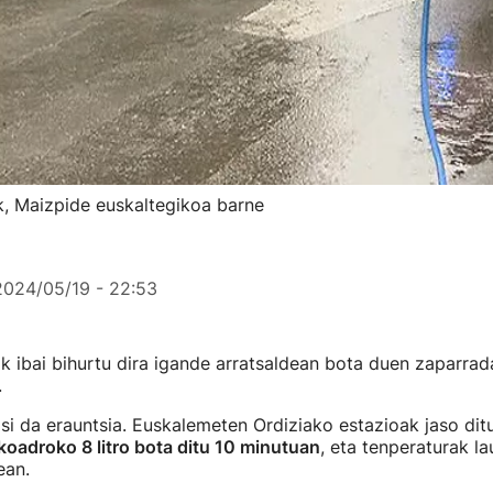
k, Maizpide euskaltegikoa barne
2024/05/19 - 22:53
 ibai bihurtu dira igande arratsaldean bota duen zaparrad
.
si da erauntsia. Euskalemeten Ordiziako estazioak jaso dit
oadroko 8 litro bota ditu 10 minutuan
, eta tenperaturak l
ean.