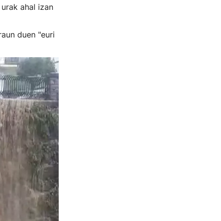
 urak ahal izan
raun duen "euri