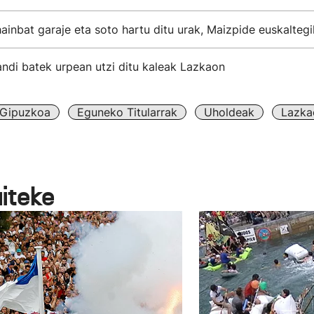
inbat garaje eta soto hartu ditu urak, Maizpide euskalteg
andi batek urpean utzi ditu kaleak Lazkaon
Gipuzkoa
Eguneko Titularrak
Uholdeak
Lazka
aiteke