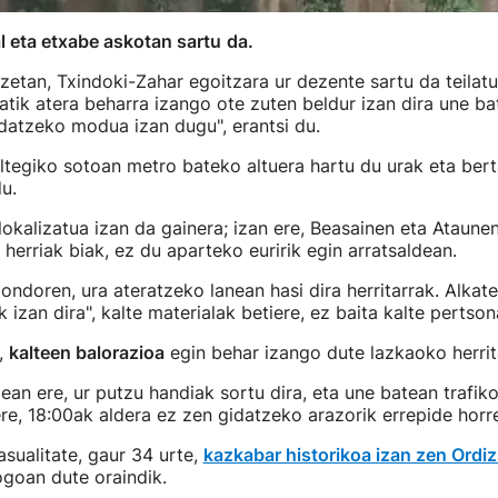
al eta etxabe askotan sartu
da.
tzetan, Txindoki-Zahar egoitzara ur dezente sartu da teilatut
tatik atera beharra izango ote zuten beldur izan dira une b
datzeko modua izan dugu", erantsi du.
ltegiko sotoan metro bateko altuera hartu du urak eta ber
u.
okalizatua izan da gainera; izan ere, Beasainen eta Ataun
erriak biak, ez du aparteko euririk egin arratsaldean.
 ondoren, ura ateratzeko lanean hasi dira herritarrak. Alkat
 izan dira", kalte materialak betiere, ez baita kalte pertson
a,
kalteen balorazioa
egin behar izango dute lazkaoko herrit
ean ere, ur putzu handiak sortu dira, eta une batean trafi
re, 18:00ak aldera ez zen gidatzeko arazorik errepide horr
asualitate, gaur 34 urte,
kazkabar historikoa izan zen Ordiz
ogoan dute oraindik.