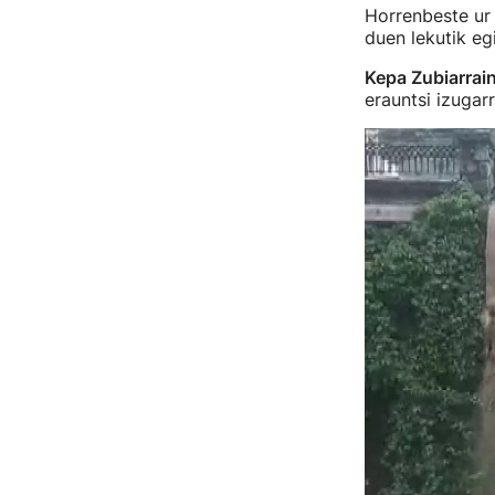
Horrenbeste ur 
duen lekutik eg
Kepa Zubiarrai
erauntsi izugarr