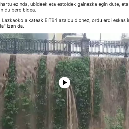
hartu ezinda, ubideek eta estoldek gainezka egin dute, eta
in du bere bidea.
n
Lazkaoko alkateak EITBri azaldu dionez, ordu erdi eskas i
ia" izan da.