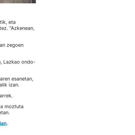
ik, eta
atez. "Azkenean,
tan zegoen
en, Lazkao ondo-
earen esanetan,
alik izan.
arrek.
koa moztuta
etan.
ian
.