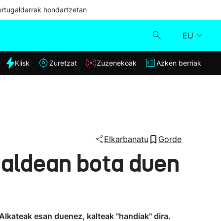
ortugaldarrak hondartzetan
EU
dia
Klisk
Zuretzat
Zuzenekoak
Azken berriak
Klisk
Zuzenekoak
Zuretzat
Elkarbanatu
Gorde
tsaldean bota duen
Azken berriak
. Alkateak esan duenez, kalteak "handiak" dira.