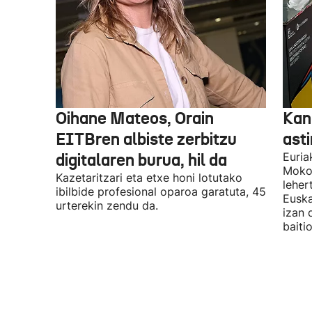
Oihane Mateos, Orain
Kan
EITBren albiste zerbitzu
asti
digitalaren burua, hil da
Euria
Mokor
Kazetaritzari eta etxe honi lotutako
leher
ibilbide profesional oparoa garatuta, 45
Euska
urterekin zendu da.
izan 
baiti