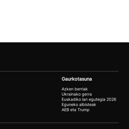
Gaurkotasuna
Azken berriak
Ukrainako gerra
Euskadiko lan egutegia 2026
Eguneko albisteak
AEB eta Trump