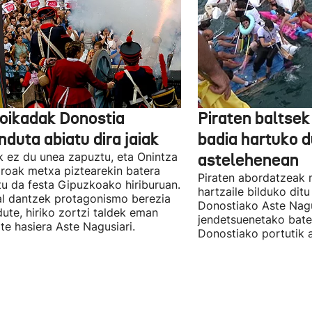
oikadak Donostia
Piraten baltse
nduta abiatu dira jaiak
badia hartuko d
k ez du unea zapuztu, eta Onintza
astelehenean
oak metxa piztearekin batera
Piraten abordatzeak 
tu da festa Gipuzkoako hiriburuan.
hartzaile bilduko ditu
l dantzek protagonismo berezia
Donostiako Aste Nagu
dute, hiriko zortzi taldek eman
jendetsuenetako bate
ote hasiera Aste Nagusiari.
Donostiako portutik a