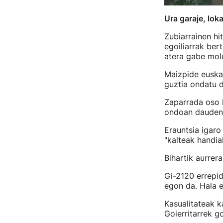
Ura garaje, lok
Zubiarrainen hi
egoiliarrak ber
atera gabe mol
Maizpide euska
guztia ondatu d
Zaparrada oso l
ondoan dauden h
Erauntsia igaro
"kalteak handiak
Bihartik aurrer
Gi-2120 errepid
egon da. Hala e
Kasualitateak k
Goierritarrek g