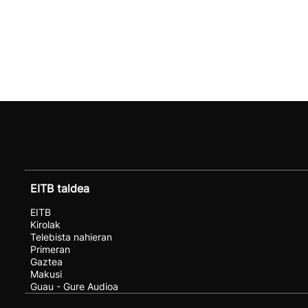
EITB taldea
EITB
Kirolak
Telebista nahieran
Primeran
Gaztea
Makusi
Guau - Gure Audioa