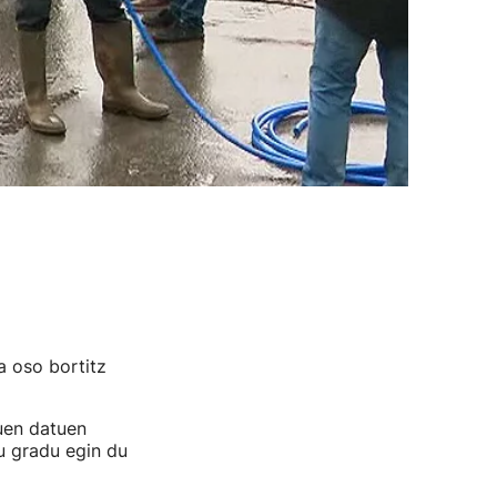
a oso bortitz
uen datuen
au gradu egin du