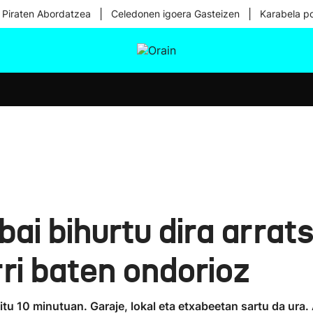
|
|
 Piraten Abordatzea
Celedonen igoera Gasteizen
Karabela p
tura
Ikusmiran
Egural
Osasuna
Teknologia
bai bihurtu dira arra
rri baten ondorioz
ditu 10 minutuan. Garaje, lokal eta etxabeetan sartu da ura