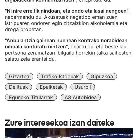
"Ni nire erreitik nindoan, eta ondo eta lasai nengoen"
,
nabarmendu du. Akusatuak negatibo eman zuen
istripuaren ondoren egin zitzaizkion alkoholemia eta
droga probetan.
"Anbulantzia gainean nuenean kontrako norabidean
nihoala konturatu nintzen"
, onartu du, eta beste lau
pertsona zeramatzan ibilgailu horrekin talka saihesten
saiatu zela erantsi du.
Gizartea
Trafiko Istripuak
Gipuzkoa
Delituak
Epaiketak
Usurbil
Eguneko Titularrak
A8 Autobidea
Zure interesekoa izan daiteke