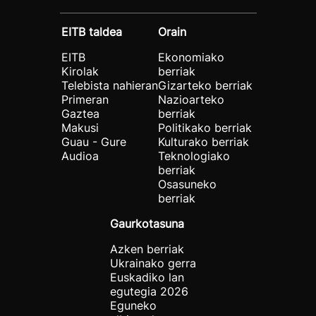
EITB taldea
Orain
EITB
Ekonomiako
Kirolak
berriak
Telebista nahieran
Gizarteko berriak
Primeran
Nazioarteko
Gaztea
berriak
Makusi
Politikako berriak
Guau - Gure
Kulturako berriak
Audioa
Teknologiako
berriak
Osasuneko
berriak
Gaurkotasuna
Azken berriak
Ukrainako gerra
Euskadiko lan
egutegia 2026
Eguneko