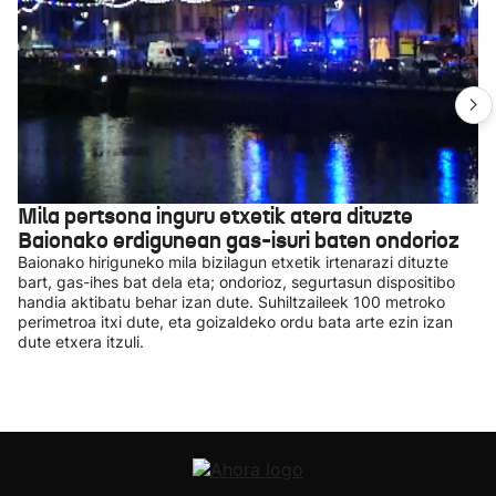
Mila pertsona inguru etxetik atera dituzte
Baionako erdigunean gas-isuri baten ondorioz
Baionako hiriguneko mila bizilagun etxetik irtenarazi dituzte
bart, gas-ihes bat dela eta; ondorioz, segurtasun dispositibo
handia aktibatu behar izan dute. Suhiltzaileek 100 metroko
perimetroa itxi dute, eta goizaldeko ordu bata arte ezin izan
dute etxera itzuli.