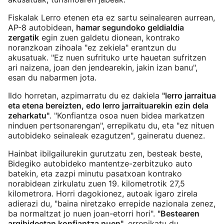
Fiskalak Lerro etenen eta ez sartu seinalearen aurrean,
AP-8 autobidean,
hamar segundoko geldialdia
zergatik
egin zuen galdetu dionean, kontrako
noranzkoan zihoala "ez zekiela" erantzun du
akusatuak. "Ez nuen sufrituko urte hauetan sufritzen
ari naizena, joan den jendearekin, jakin izan banu",
esan du nabarmen jota.
Ildo horretan, azpimarratu du ez dakiela
"lerro jarraitua
eta etena bereizten, edo lerro jarraituarekin ezin dela
zeharkatu"
. "Konfiantza osoa nuen bidea markatzen
ninduen pertsonarengan", errepikatu du, eta "ez nituen
autobideko seinaleak ezagutzen", gaineratu duenez.
Hainbat ibilgailurekin gurutzatu zen, besteak beste,
Bidegiko autobideko mantentze-zerbitzuko auto
batekin, eta zazpi minutu pasatxoan kontrako
norabidean zirkulatu zuen 19. kilometrotik 27,5
kilometrora. Horri dagokionez, autoak igaro zirela
adierazi du, "baina niretzako errepide nazionala zenez,
ba normaltzat jo nuen joan-etorri hori".
"Bestearen
argibideetan konfiantza nuen"
, errepikatu du.