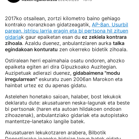
2017ko otsailean, zortzi kilometro baino gehiago
kontrako noranzkoan gidatzeagatik,
AP-8an, Usurbil
parean, istripu larria eragin eta bi pertsona hil zituen
gidaria
k gaur epaiketan esan du
ez zekiela kontrara
zihoala
. Azaldu duenez, anbulantziaren aurka
talka
egindakoan konturatu
zen okerreko bidetik zihoala.
Ostiralean herri epaimahaia osatu ondoren, ahozko
epaiketa egiten ari dira Gipuzkoako Auzitegian.
Auzipetuak adierazi duenez,
gidabaimena "modu
irregularrean"
eskuratu zuen 2006an Marokon eta
hainbat urtez ez du apenas gidatu.
Astelehen honetako saioan, halaber, bost lekukok
deklaratu dute: akusatuaren neska-lagunak eta beste
bi pertsonak (haren eta autoan hildakoen ondoan
zihoazenak), anbulantziako gidariak eta autopistako
mantentze-lanetako langile batek.
Akusatuaren lekukotzaren arabera, Bilbotik
Donostiarako joaneko bidaian lagun batek gidatu