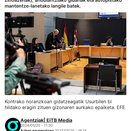
zihoazenak), anbulantziako gidariak eta autopistako
mantentze-lanetako langile batek.
Kontrako noranzkoan gidatzeagatik Usurbilen bi
hildako eragin zituen gizonaren aurkako epaiketa. EFE
Agentziak| EiTB Media
2024/05/20 - 11:30
Azken eguneratzea
2024/05/20 - 16:15