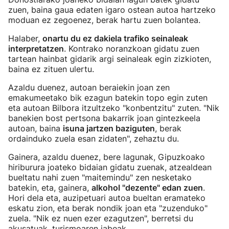
zuen, baina gaua edaten igaro ostean autoa hartzeko
moduan ez zegoenez, berak hartu zuen bolantea.
Halaber,
onartu du ez dakiela trafiko seinaleak
interpretatzen
. Kontrako noranzkoan gidatu zuen
tartean hainbat gidarik argi seinaleak egin zizkioten,
baina ez zituen ulertu.
Azaldu duenez, autoan beraiekin joan zen
emakumeetako bik ezagun batekin topo egin zuten
eta autoan Bilbora itzultzeko "konbentzitu" zuten. "Nik
banekien bost pertsona bakarrik joan gintezkeela
autoan, baina
isuna jartzen baziguten
, berak
ordainduko zuela esan zidaten", zehaztu du.
Gainera, azaldu duenez, bere lagunak, Gipuzkoako
hiriburura joateko bidaian gidatu zuenak, atzealdean
bueltatu nahi zuen "maitemindu" zen nesketako
batekin, eta, gainera,
alkohol "dezente" edan zuen
.
Hori dela eta, auzipetuari autoa bueltan eramateko
eskatu zion, eta berak nondik joan eta "zuzenduko"
zuela. "Nik ez nuen ezer ezagutzen", berretsi du
akusatuak, turismoaren jabeak.