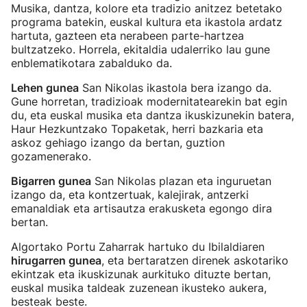
Musika, dantza, kolore eta tradizio anitzez betetako
programa batekin, euskal kultura eta ikastola ardatz
hartuta, gazteen eta nerabeen parte-hartzea
bultzatzeko. Horrela, ekitaldia udalerriko lau gune
enblematikotara zabalduko da.
Lehen gunea
San Nikolas ikastola bera izango da.
Gune horretan, tradizioak modernitatearekin bat egin
du, eta euskal musika eta dantza ikuskizunekin batera,
Haur Hezkuntzako Topaketak, herri bazkaria eta
askoz gehiago izango da bertan, guztion
gozamenerako.
Bigarren gunea
San Nikolas plazan eta inguruetan
izango da, eta kontzertuak, kalejirak, antzerki
emanaldiak eta artisautza erakusketa egongo dira
bertan.
Algortako Portu Zaharrak hartuko du Ibilaldiaren
hirugarren gunea
, eta bertaratzen direnek askotariko
ekintzak eta ikuskizunak aurkituko dituzte bertan,
euskal musika taldeak zuzenean ikusteko aukera,
besteak beste.