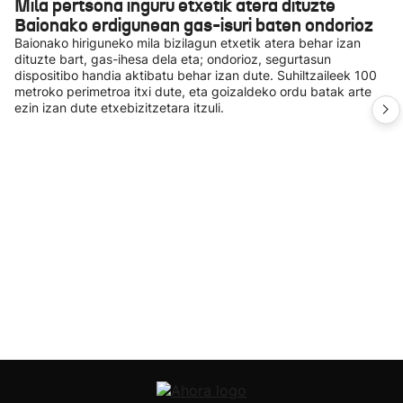
Mila pertsona inguru etxetik atera dituzte
Baionako erdigunean gas-isuri baten ondorioz
Baionako hiriguneko mila bizilagun etxetik atera behar izan
dituzte bart, gas-ihesa dela eta; ondorioz, segurtasun
dispositibo handia aktibatu behar izan dute. Suhiltzaileek 100
metroko perimetroa itxi dute, eta goizaldeko ordu batak arte
ezin izan dute etxebizitzetara itzuli.