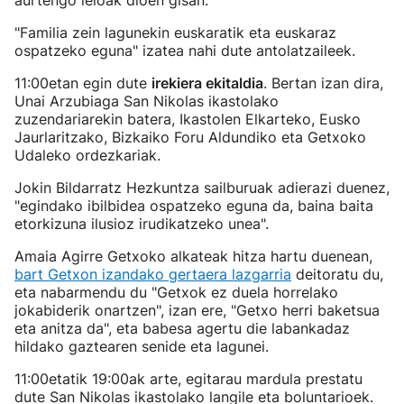
aurtengo leloak dioen gisan.
"Familia zein lagunekin euskaratik eta euskaraz
ospatzeko eguna" izatea nahi dute antolatzaileek.
11:00etan egin dute
irekiera ekitaldia
. Bertan izan dira,
Unai Arzubiaga San Nikolas ikastolako
zuzendariarekin batera, Ikastolen Elkarteko, Eusko
Jaurlaritzako, Bizkaiko Foru Aldundiko eta Getxoko
Udaleko ordezkariak.
Jokin Bildarratz Hezkuntza sailburuak adierazi duenez,
"egindako ibilbidea ospatzeko eguna da, baina baita
etorkizuna ilusioz irudikatzeko unea".
Amaia Agirre Getxoko alkateak hitza hartu duenean,
bart Getxon izandako gertaera lazgarria
deitoratu du,
eta nabarmendu du "Getxok ez duela horrelako
jokabiderik onartzen", izan ere, "Getxo herri baketsua
eta anitza da", eta babesa agertu die labankadaz
hildako gaztearen senide eta lagunei.
11:00etatik 19:00ak arte, egitarau mardula prestatu
dute San Nikolas ikastolako langile eta boluntarioek.