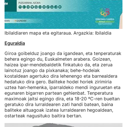
Ibilaldiaren mapa eta egitaraua. Argazkia: Ibilaldia
Eguraldia
Giroa goibelduz joango da igandean, eta tenperaturak
behera egingo du, Euskalmeten arabera. Goizean,
haizea ipar-mendebaldetik finkatuko da, eta zerua
lainotuz joango da pixkanaka; behe-hodeiak
kostaldean agertuko dira lehenengo eta barnealdera
hedatuko dira gero. Baliteke hodei horiek zirimiria
uztea han-hemenka, iparraldeko mendi inguruetan eta
egunaren bigarren partean gehienbat. Tenperatura
maximoak jaitsi egingo dira, eta 18-20 ºC-ren bueltan
geratuko dira lurraldearen zati handi batean, baina
baliteke altuagoak izatea lurraldearen hegoaldean,
ostarteak nagusituko baitira bertan.