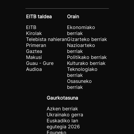
EITB taldea
Orain
EITB
Ekonomiako
Kirolak
berriak
Telebista nahieran
Gizarteko berriak
Primeran
Nazioarteko
Gaztea
berriak
Makusi
Politikako berriak
Guau - Gure
Kulturako berriak
Audioa
Teknologiako
berriak
Osasuneko
berriak
Gaurkotasuna
Azken berriak
Ukrainako gerra
Euskadiko lan
egutegia 2026
Eguneko