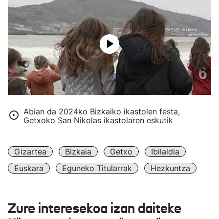
Abian da 2024ko Bizkaiko ikastolen festa,
Getxoko San Nikolas ikastolaren eskutik
Gizartea
Bizkaia
Getxo
Ibilaldia
Euskara
Eguneko Titularrak
Hezkuntza
Zure interesekoa izan daiteke