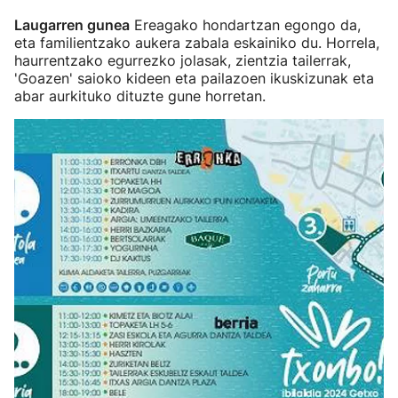
Laugarren gunea
Ereagako hondartzan egongo da,
eta familientzako aukera zabala eskainiko du. Horrela,
haurrentzako egurrezko jolasak, zientzia tailerrak,
'Goazen' saioko kideen eta pailazoen ikuskizunak eta
abar aurkituko dituzte gune horretan.