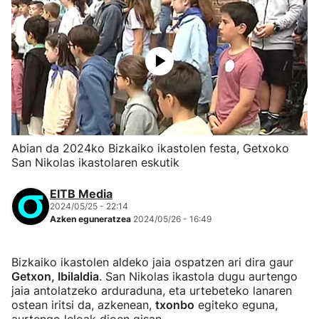
Abian da 2024ko Bizkaiko ikastolen festa, Getxoko
San Nikolas ikastolaren eskutik
EITB Media
2024/05/25 - 22:14
Azken eguneratzea
2024/05/26 - 16:49
Bizkaiko ikastolen aldeko jaia ospatzen ari dira gaur
Getxon, Ibilaldia
. San Nikolas ikastola dugu aurtengo
jaia antolatzeko arduraduna, eta urtebeteko lanaren
ostean iritsi da, azkenean,
txonbo
egiteko eguna,