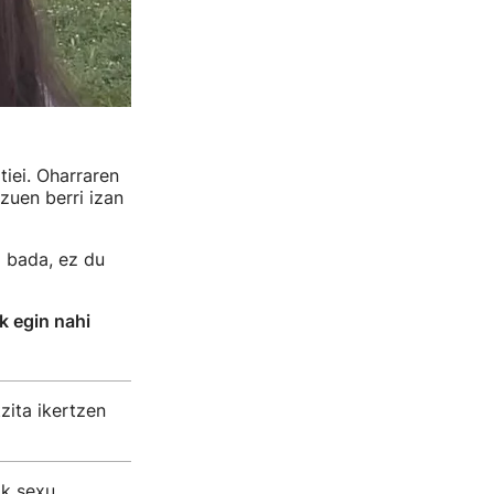
tiei. Oharraren
zuen berri izan
a bada, ez du
k egin nahi
zita ikertzen
ak sexu