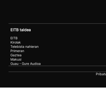
EITB taldea
EITB
Kirolak
Telebista nahieran
Primeran
Gaztea
Makusi
Guau - Gure Audioa
Pribat