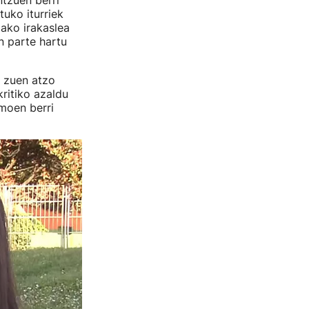
tzuen berri"
tuko iturriek
ako irakaslea
n parte hartu
n zuen atzo
kritiko azaldu
smoen berri