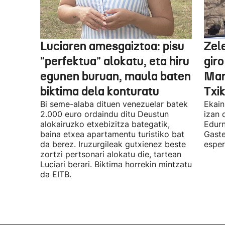
Luciaren amesgaiztoa: pisu
Zel
"perfektua" alokatu, eta hiru
gir
egunen buruan, maula baten
Mar
biktima dela konturatu
Txi
Bi seme-alaba dituen venezuelar batek
Ekain
2.000 euro ordaindu ditu Deustun
izan 
alokairuzko etxebizitza bategatik,
Edurn
baina etxea apartamentu turistiko bat
Gaste
da berez. Iruzurgileak gutxienez beste
esper
zortzi pertsonari alokatu die, tartean
Luciari berari. Biktima horrekin mintzatu
da EITB.