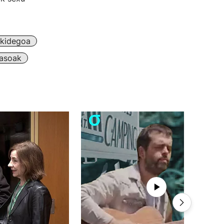
rkidegoa
asoak