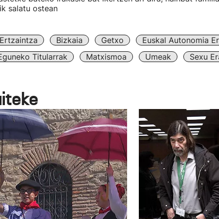
k salatu ostean
Ertzaintza
Bizkaia
Getxo
Euskal Autonomia E
Eguneko Titularrak
Matxismoa
Umeak
Sexu Er
aiteke