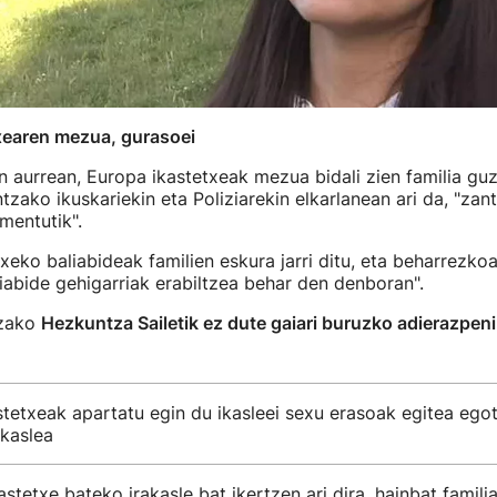
xearen mezua, gurasoei
 aurrean, Europa ikastetxeak mezua bidali zien familia guz
tzako ikuskariekin eta Poliziarekin elkarlanean ari da, "zant
mentutik".
txeko baliabideak familien eskura jarri ditu, eta beharrezko
iabide gehigarriak erabiltzea behar den denboran".
tzako
Hezkuntza Sailetik ez dute gaiari buruzko adierazpeni
tetxeak apartatu egin du ikasleei sexu erasoak egitea egot
akaslea
stetxe bateko irakasle bat ikertzen ari dira, hainbat famili