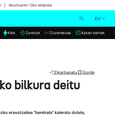
|
n
Abuztuaren 12ko eklipsea
EU
dia
Klisk
Zuretzat
Zuzenekoak
Azken berriak
Klisk
Zuzenekoak
Zuretzat
Elkarbanatu
Gorde
o bilkura deitu
Azken berriak
zko erasotzailea "berehala" kaleratu dutela,