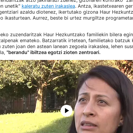
endaritzak atzo jakinarazi zuenez, gizonaren kontrako "zan
en unetik"
kaleratu zuten irakaslea
. Antza, ikastetxearen ger
entziari azaldu diotenez, ikertutako gizona Haur Hezkuntz
o ikasturtean. Aurrez, beste bi urtez murgiltze programeta
eko zuzendaritzak Haur Hezkuntzako familiekin bilera egi
zalpenak emateko. Batzarratik irtetean, familietako batzuk 
tu zuten joan den astean lanean zegoela irakaslea, lehen su
la,
"berandu" ibiltzea egotzi zioten zentroari.