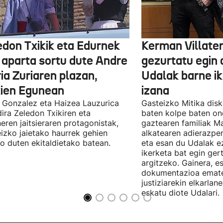
edon Txikik eta Edurnek
Kerman Villater
o aparta sortu dute Andre
gezurtatu egin 
ia Zuriaren plazan,
Udalak barne ik
kien Egunean
izana
 Gonzalez eta Haizea Lauzurica
Gasteizko Mitika dis
dira Zeledon Txikiren eta
baten kolpe baten on
eren jaitsieraren protagonistak,
gaztearen familiak Ma
izko jaietako haurrek gehien
alkatearen adierazpen
o duten ekitaldietako batean.
eta esan du Udalak ez
ikerketa bat egin ger
argitzeko. Gainera, e
dokumentazioa emat
justiziarekin elkarlan
eskatu diote Udalari.