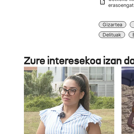
erasoengati
Gizartea
Delituak
Zure interesekoa izan d