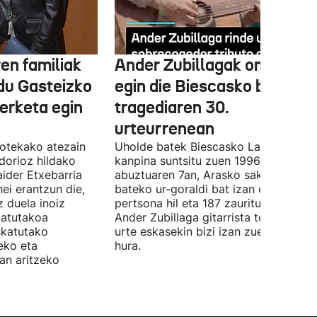
en familiak
Ander Zubillagak omenaldi
du Gasteizko
egin die Biescasko biktimei
erketa egin
tragediaren 30.
urteurrenean
kotekako atezain
Uholde batek Biescasko Las Nieves
dorioz hildako
kanpina suntsitu zuen 1996ko
ider Etxebarria
abuztuaren 7an, Arasko sakanean bat
ei erantzun die,
bateko ur-goraldi bat izan ondoren. 
 duela inoiz
pertsona hil eta 187 zauritu ziren.
tatutakoa
Ander Zubillaga gitarrista tolosarrak 
skatutako
urte eskasekin bizi izan zuen tragedi
eko eta
hura.
ean aritzeko