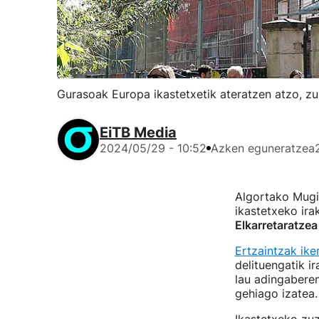
Gurasoak Europa ikastetxetik ateratzen atzo, zu
EiTB Media
2024/05/29 - 10:52
Azken eguneratzea
Algortako Mug
ikastetxeko ira
Elkarretaratze
Ertzaintzak ik
delituengatik i
lau adingaberen
gehiago izatea