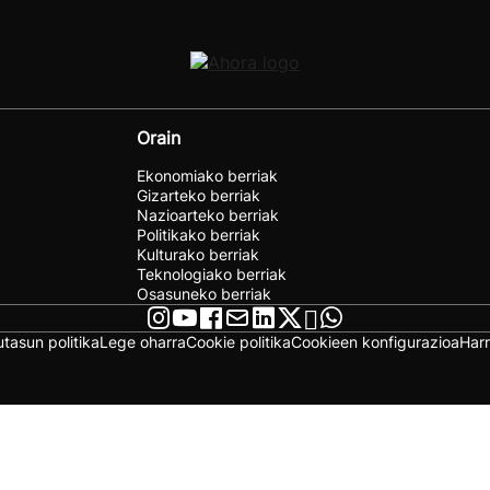
Orain
Ekonomiako berriak
Gizarteko berriak
Nazioarteko berriak
Politikako berriak
Kulturako berriak
Teknologiako berriak
Osasuneko berriak
utasun politika
Lege oharra
Cookie politika
Cookieen konfigurazioa
Har