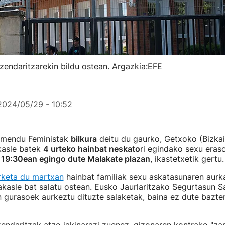
zendaritzarekin bildu ostean. Argazkia:EFE
2024/05/29 - 10:52
imendu Feministak
bilkura
deitu du gaurko, Getxoko (Bizka
kasle batek
4 urteko hainbat neskato
ri egindako sexu eras
a 19:30ean egingo dute Malakate plazan
, ikastetxetik gertu
erketa du martxan
hainbat familiak sexu askatasunaren aurk
rakasle bat salatu ostean. Eusko Jaurlaritzako Segurtasun Sa
 gurasoek aurkeztu dituzte salaketak, baina ez dute bazte
.