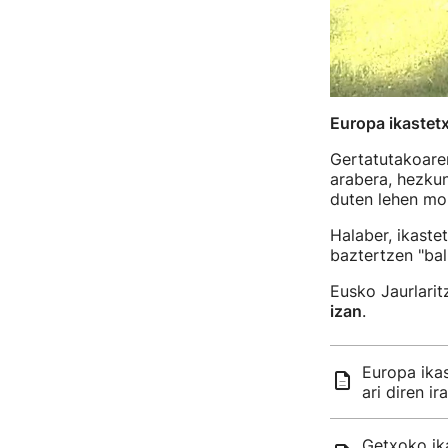
Europa ikastet
Gertatutakoaren
arabera, hezkun
duten lehen mo
Halaber, ikaste
baztertzen "bal
Eusko Jaurlari
izan
.
Europa ikas
ari diren ir
Getxoko ika