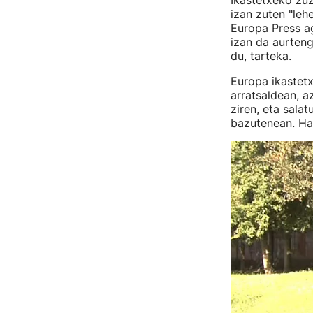
Ikastetxeko zuz
izan zuten "leh
Europa Press ag
izan da aurteng
du, tarteka.
Europa ikastetx
arratsaldean, a
ziren, eta sala
bazutenean. Ha