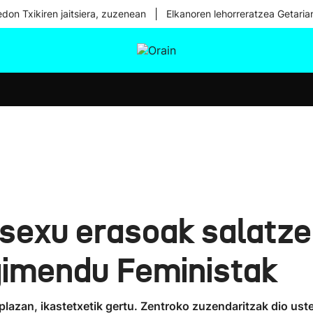
|
don Txikiren jaitsiera, zuzenean
Elkanoren lehorreratzea Getaria
tura
Ikusmiran
Egural
Osasuna
Teknologia
sexu erasoak salatzek
gimendu Feministak
lazan, ikastetxetik gertu. Zentroko zuzendaritzak dio uste