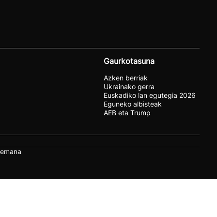
Gaurkotasuna
Azken berriak
Ukrainako gerra
Euskadiko lan egutegia 2026
Eguneko albisteak
AEB eta Trump
remana