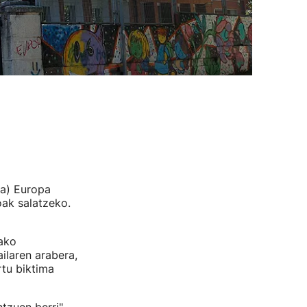
ia) Europa
oak salatzeko.
.
ako
ilaren arabera,
rtu biktima