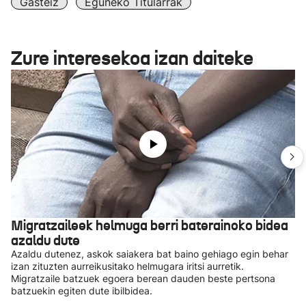
Gasteiz
Eguneko Titularrak
Zure interesekoa izan daiteke
Migratzaileek helmuga berri baterainoko bidea
azaldu dute
Azaldu dutenez, askok saiakera bat baino gehiago egin behar
izan zituzten aurreikusitako helmugara iritsi aurretik.
Migratzaile batzuek egoera berean dauden beste pertsona
batzuekin egiten dute ibilbidea.