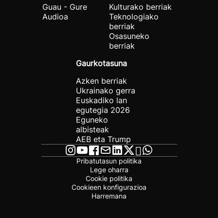
Guau - Gure
Kulturako berriak
Audioa
Teknologiako
berriak
Osasuneko
berriak
Gaurkotasuna
Azken berriak
Ukrainako gerra
Euskadiko lan
egutegia 2026
Eguneko
albisteak
AEB eta Trump
Pribatutasun politika
Lege oharra
Cookie politika
Cookieen konfigurazioa
Harremana