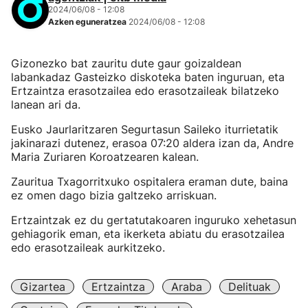
2024/06/08 - 12:08
Azken eguneratzea
2024/06/08 - 12:08
Gizonezko bat zauritu dute gaur goizaldean
labankadaz Gasteizko diskoteka baten inguruan, eta
Ertzaintza erasotzailea edo erasotzaileak bilatzeko
lanean ari da.
Eusko Jaurlaritzaren Segurtasun Saileko iturrietatik
jakinarazi dutenez, erasoa 07:20 aldera izan da, Andre
Maria Zuriaren Koroatzearen kalean.
Zauritua Txagorritxuko ospitalera eraman dute, baina
ez omen dago bizia galtzeko arriskuan.
Ertzaintzak ez du gertatutakoaren inguruko xehetasun
gehiagorik eman, eta ikerketa abiatu du erasotzailea
edo erasotzaileak aurkitzeko.
Gizartea
Ertzaintza
Araba
Delituak