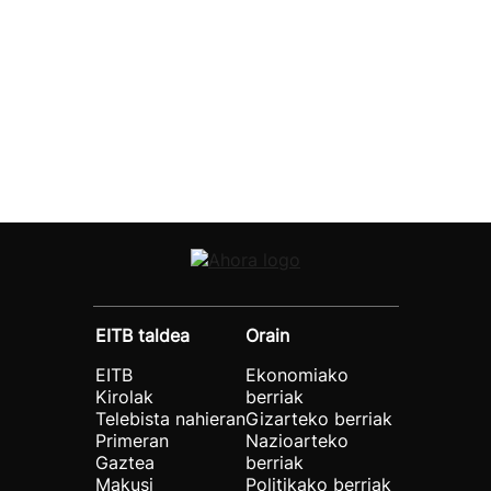
EITB taldea
Orain
EITB
Ekonomiako
Kirolak
berriak
Telebista nahieran
Gizarteko berriak
Primeran
Nazioarteko
Gaztea
berriak
Makusi
Politikako berriak