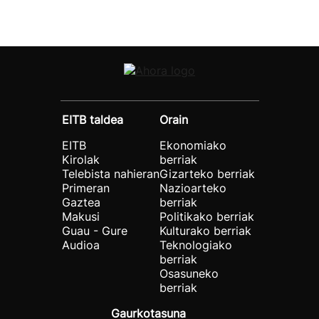
EITB taldea
Orain
EITB
Ekonomiako
Kirolak
berriak
Telebista nahieran
Gizarteko berriak
Primeran
Nazioarteko
Gaztea
berriak
Makusi
Politikako berriak
Guau - Gure
Kulturako berriak
Audioa
Teknologiako
berriak
Osasuneko
berriak
Gaurkotasuna