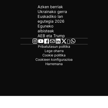
Azken berriak
Ukrainako gerra
Euskadiko lan
egutegia 2026
Eguneko
albisteak
AEB eta Trump
Pribatutasun politika
Lege oharra
Cookie politika
Cookieen konfigurazioa
Harremana