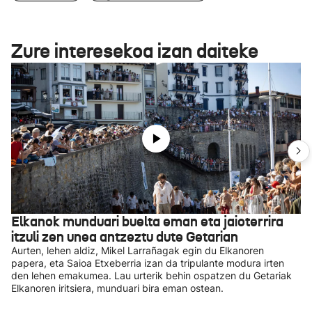
Zure interesekoa izan daiteke
Elkanok munduari buelta eman eta jaioterrira
itzuli zen unea antzeztu dute Getarian
Aurten, lehen aldiz, Mikel Larrañagak egin du Elkanoren
papera, eta Saioa Etxeberria izan da tripulante modura irten
den lehen emakumea. Lau urterik behin ospatzen du Getariak
Elkanoren iritsiera, munduari bira eman ostean.