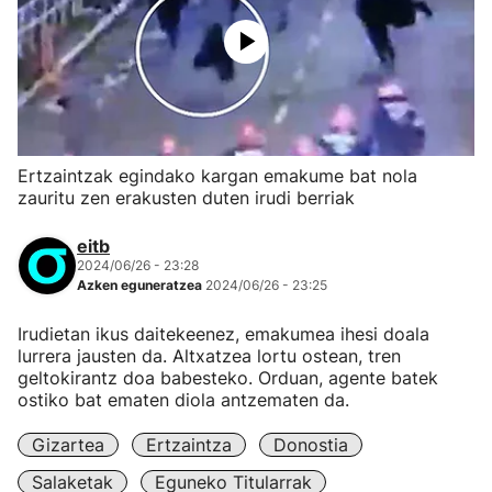
Ertzaintzak egindako kargan emakume bat nola
zauritu zen erakusten duten irudi berriak
eitb
2024/06/26 - 23:28
Azken eguneratzea
2024/06/26 - 23:25
Irudietan ikus daitekeenez, emakumea ihesi doala
lurrera jausten da. Altxatzea lortu ostean, tren
geltokirantz doa babesteko. Orduan, agente batek
ostiko bat ematen diola antzematen da.
Gizartea
Ertzaintza
Donostia
Salaketak
Eguneko Titularrak