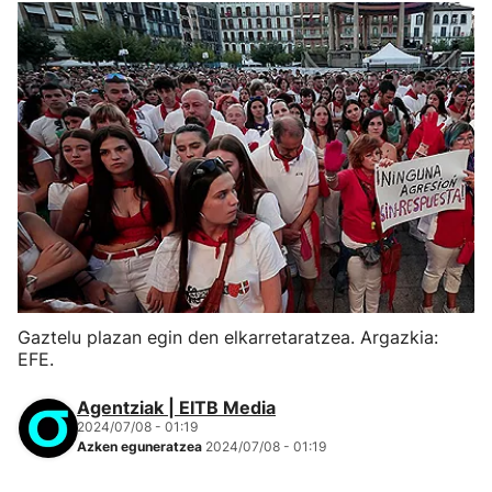
Gaztelu plazan egin den elkarretaratzea. Argazkia:
EFE.
Agentziak | EITB Media
2024/07/08 - 01:19
Azken eguneratzea
2024/07/08 - 01:19