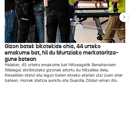
Gizon batek bikotekide ohia, 44 urteko
emakume bat, hil du Murtziako merkataritza-
gune batean
Halaber, 45 urteko emakume bat hiltzeagatik Benahavisen
(Malaga) atxilotutako gizonak aitortu du hiltzailea dela,
ihesaldian idatzi eta lagun baten etxeko atarian utzi zuen ohar
batean. Horrek idatzia aurkitu eta Guardia Zibilari eman dio.