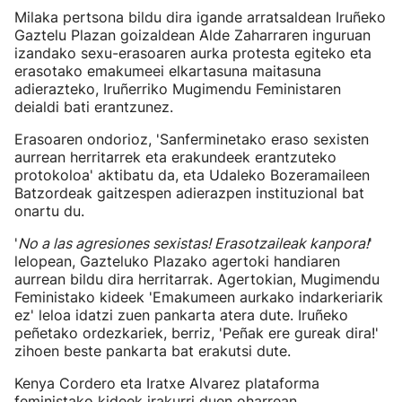
Milaka pertsona bildu dira igande arratsaldean Iruñeko
Gaztelu Plazan goizaldean Alde Zaharraren inguruan
izandako sexu-erasoaren aurka protesta egiteko eta
erasotako emakumeei elkartasuna maitasuna
adierazteko, Iruñerriko Mugimendu Feministaren
deialdi bati erantzunez.
Erasoaren ondorioz, 'Sanferminetako eraso sexisten
aurrean herritarrek eta erakundeek erantzuteko
protokoloa' aktibatu da, eta Udaleko Bozeramaileen
Batzordeak gaitzespen adierazpen instituzional bat
onartu du.
'
No a las agresiones sexistas! Erasotzaileak kanpora!
'
lelopean, Gazteluko Plazako agertoki handiaren
aurrean bildu dira herritarrak. Agertokian, Mugimendu
Feministako kideek 'Emakumeen aurkako indarkeriarik
ez' leloa idatzi zuen pankarta atera dute. Iruñeko
peñetako ordezkariek, berriz, 'Peñak ere gureak dira!'
zihoen beste pankarta bat erakutsi dute.
Kenya Cordero eta Iratxe Alvarez plataforma
feministako kideek irakurri duen oharrean,