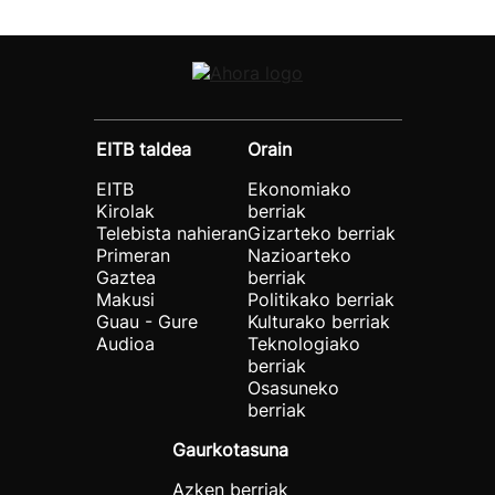
EITB taldea
Orain
EITB
Ekonomiako
Kirolak
berriak
Telebista nahieran
Gizarteko berriak
Primeran
Nazioarteko
Gaztea
berriak
Makusi
Politikako berriak
Guau - Gure
Kulturako berriak
Audioa
Teknologiako
berriak
Osasuneko
berriak
Gaurkotasuna
Azken berriak