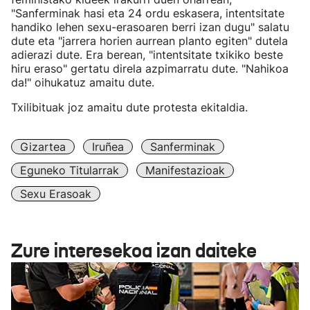
"Sanferminak hasi eta 24 ordu eskasera, intentsitate
handiko lehen sexu-erasoaren berri izan dugu" salatu
dute eta "jarrera horien aurrean planto egiten" dutela
adierazi dute. Era berean, "intentsitate txikiko beste
hiru eraso" gertatu direla azpimarratu dute. "Nahikoa
da!" oihukatuz amaitu dute.
Txilibituak joz amaitu dute protesta ekitaldia.
Gizartea
Iruñea
Sanferminak
Eguneko Titularrak
Manifestazioak
Sexu Erasoak
Zure interesekoa izan daiteke