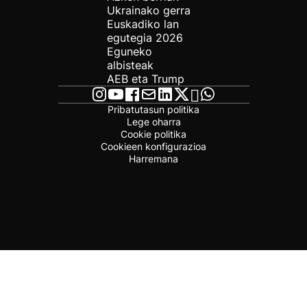
Ukrainako gerra
Euskadiko lan
egutegia 2026
Eguneko
albisteak
AEB eta Trump
Pribatutasun politika
Lege oharra
Cookie politika
Cookieen konfigurazioa
Harremana