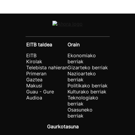
EITB taldea
Orain
EITB
Ekonomiako
Kirolak
berriak
Telebista nahieran
Gizarteko berriak
Primeran
Nazioarteko
Gaztea
berriak
Makusi
Politikako berriak
Guau - Gure
Kulturako berriak
Audioa
Teknologiako
berriak
Osasuneko
berriak
Gaurkotasuna