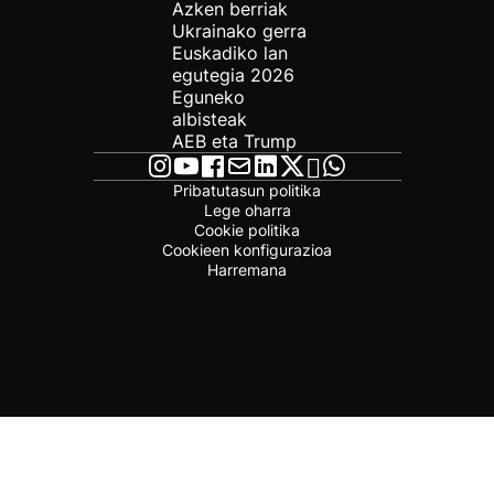
Azken berriak
Ukrainako gerra
Euskadiko lan
egutegia 2026
Eguneko
albisteak
AEB eta Trump
Pribatutasun politika
Lege oharra
Cookie politika
Cookieen konfigurazioa
Harremana