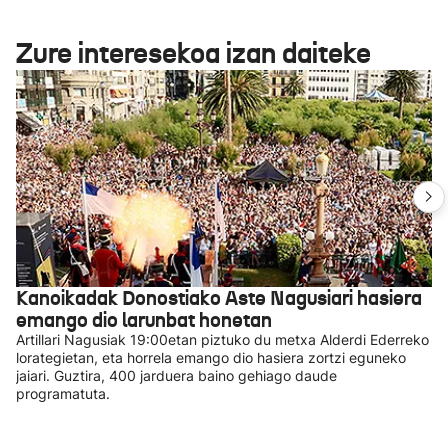
Zure interesekoa izan daiteke
Kanoikadak Donostiako Aste Nagusiari hasiera
emango dio larunbat honetan
Artillari Nagusiak 19:00etan piztuko du metxa Alderdi Ederreko
lorategietan, eta horrela emango dio hasiera zortzi eguneko
jaiari. Guztira, 400 jarduera baino gehiago daude
programatuta.