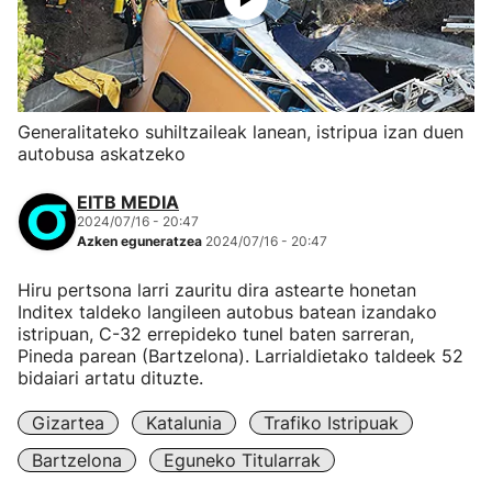
Generalitateko suhiltzaileak lanean, istripua izan duen
autobusa askatzeko
EITB MEDIA
2024/07/16 - 20:47
Azken eguneratzea
2024/07/16 - 20:47
Hiru pertsona larri zauritu dira astearte honetan
Inditex taldeko langileen autobus batean izandako
istripuan, C-32 errepideko tunel baten sarreran,
Pineda parean (Bartzelona). Larrialdietako taldeek 52
bidaiari artatu dituzte.
Gizartea
Katalunia
Trafiko Istripuak
Bartzelona
Eguneko Titularrak