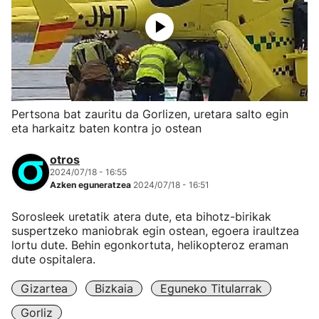
Pertsona bat zauritu da Gorlizen, uretara salto egin
eta harkaitz baten kontra jo ostean
otros
2024/07/18 - 16:55
Azken eguneratzea
2024/07/18 - 16:51
Sorosleek uretatik atera dute, eta bihotz-birikak
suspertzeko maniobrak egin ostean, egoera iraultzea
lortu dute. Behin egonkortuta, helikopteroz eraman
dute ospitalera.
Gizartea
Bizkaia
Eguneko Titularrak
Gorliz