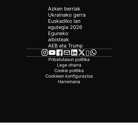
Azken berriak
Ukrainako gerra
Euskadiko lan
egutegia 2026
Eguneko
albisteak
AEB eta Trump
Pribatutasun politika
Lege oharra
Cookie politika
Cookieen konfigurazioa
Harremana