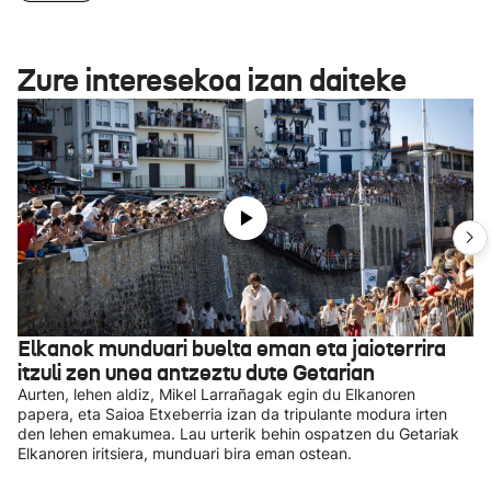
Zure interesekoa izan daiteke
Elkanok munduari buelta eman eta jaioterrira
itzuli zen unea antzeztu dute Getarian
Aurten, lehen aldiz, Mikel Larrañagak egin du Elkanoren
papera, eta Saioa Etxeberria izan da tripulante modura irten
den lehen emakumea. Lau urterik behin ospatzen du Getariak
Elkanoren iritsiera, munduari bira eman ostean.