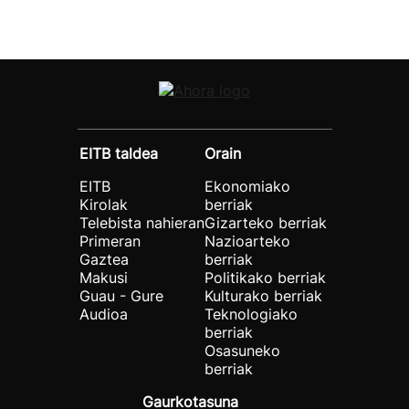
EITB taldea
Orain
EITB
Ekonomiako
Kirolak
berriak
Telebista nahieran
Gizarteko berriak
Primeran
Nazioarteko
Gaztea
berriak
Makusi
Politikako berriak
Guau - Gure
Kulturako berriak
Audioa
Teknologiako
berriak
Osasuneko
berriak
Gaurkotasuna