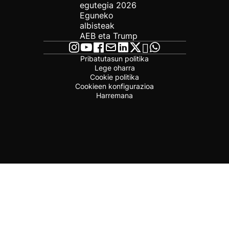
egutegia 2026
Eguneko
albisteak
AEB eta Trump
Pribatutasun politika
Lege oharra
Cookie politika
Cookieen konfigurazioa
Harremana