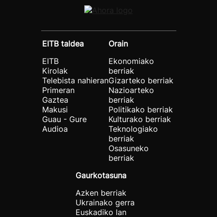
EITB taldea
Orain
EITB
Ekonomiako
Kirolak
berriak
Telebista nahieran
Gizarteko berriak
Primeran
Nazioarteko
Gaztea
berriak
Makusi
Politikako berriak
Guau - Gure
Kulturako berriak
Audioa
Teknologiako
berriak
Osasuneko
berriak
Gaurkotasuna
Azken berriak
Ukrainako gerra
Euskadiko lan