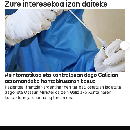
Zure interesekoa izan daiteke
Asintomatikoa eta kontrolpean dago Galizian
atzemandako hantabirusaren kasua
Pazientea, frantziar-argentinar herritar bat, ostatuan isolatuta
dago, eta Osasun Ministerioa zein Galiziako Xunta haren
kontaktuen jarraipena egiten ari dira.