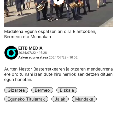
Madalena Eguna ospatzen ari dira Elantxoben,
Bermeon eta Mundakan
EITB MEDIA
2024/07/22 - 16:26
Azken eguneratzea
2024/07/22 - 16:02
Aurten Nestor Basterretxearen jaiotzaren mendeurrena
ere oroitu nahi izan dute hiru herriok senidetzen dituen
egun honetan.
Gizartea
Bermeo
Bizkaia
Eguneko Titularrak
Jaiak
Mundaka