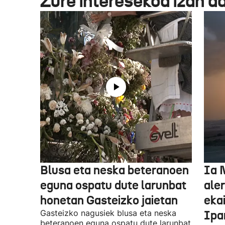
Zure interesekoa izan d
Blusa eta neska beteranoen
Ia 
eguna ospatu dute larunbat
ale
honetan Gasteizko jaietan
eka
Gasteizko nagusiek blusa eta neska
Ipa
beteranoen eguna ospatu dute larunbat