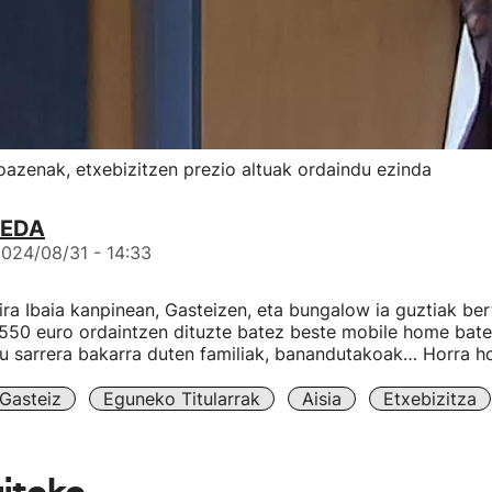
oazenak, etxebizitzen prezio altuak ordaindu ezinda
MEDA
024/08/31 - 14:33
dira Ibaia kanpinean, Gasteizen, eta bungalow ia guztiak ber
550 euro ordaintzen dituzte batez beste mobile home baten
iru sarrera bakarra duten familiak, banandutakoak… Horra hor
Gasteiz
Eguneko Titularrak
Aisia
Etxebizitza