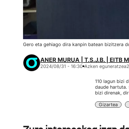
Gero eta gehiago dira kanpin batean bizitzera d
ANER MURUA | T.S.J.B. | EITB 
2024/08/31 - 16:30
Azken eguneratzea
2
110 lagun bizi 
daude hartuta. 
bizi direnak, d
Gizartea