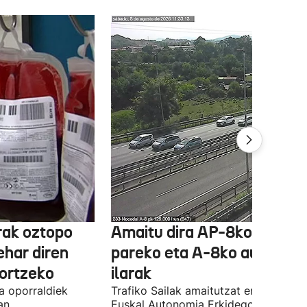
rak oztopo
Amaitu dira AP-8ko Irun
ehar diren
pareko eta A-8ko auto-
ortzeko
ilarak
a oporraldiek
Trafiko Sailak amaitutzat eman ditu
an
Euskal Autonomia Erkidegoko