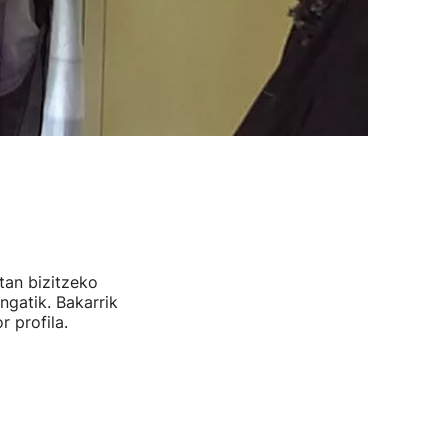
tan bizitzeko
gatik. Bakarrik
 profila.