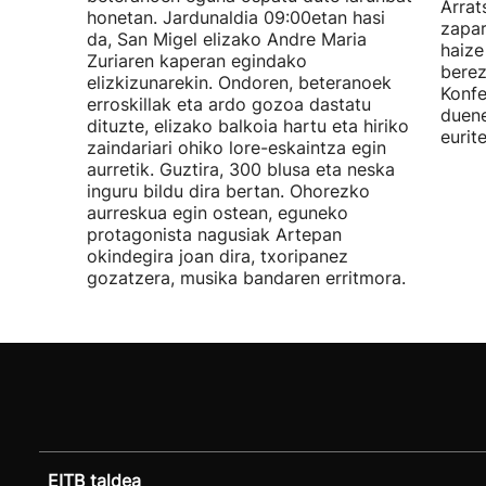
Arrat
honetan. Jardunaldia 09:00etan hasi
zapar
da, San Migel elizako Andre Maria
haize
Zuriaren kaperan egindako
berez
elizkizunarekin. Ondoren, beteranoek
Konfe
erroskillak eta ardo gozoa dastatu
duene
dituzte, elizako balkoia hartu eta hiriko
eurit
zaindariari ohiko lore-eskaintza egin
aurretik. Guztira, 300 blusa eta neska
inguru bildu dira bertan. Ohorezko
aurreskua egin ostean, eguneko
protagonista nagusiak Artepan
okindegira joan dira, txoripanez
gozatzera, musika bandaren erritmora.
EITB taldea