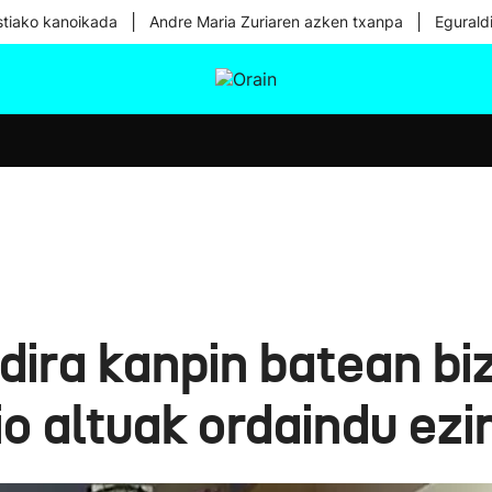
|
|
tiako kanoikada
Andre Maria Zuriaren azken txanpa
Egurald
tura
Ikusmiran
Egural
Osasuna
Teknologia
dira kanpin batean bi
io altuak ordaindu ezi