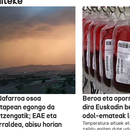
aiteke
Nafarroa osoa
Beroa eta opor
rtapean egongo da
dira Euskadin b
itzengatik; EAE eta
odol-emateak l
rraldea, abisu horian
Tenperatura altuek et
zaildu egiten dute ud