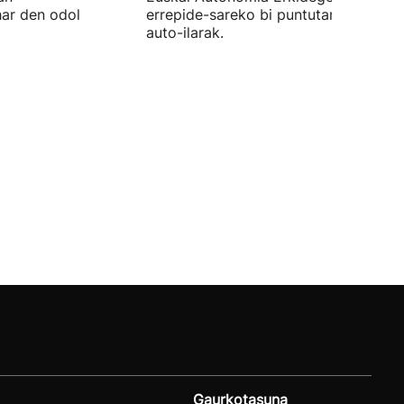
har den odol
errepide-sareko bi puntutan sortutak
auto-ilarak.
Gaurkotasuna