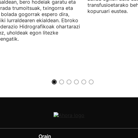
saldean, bero hodeiak garatu eta
transfusioetarako be
rada trumoitsuak, txingorra eta
kopuruari eustea.
 bolada gogorrak espero dira,
iki lurraldearen ekialdean. Ebroko
derazio Hidrografikoak ohartarazi
z, uholdeak egon litezke
eengatik.
Orain