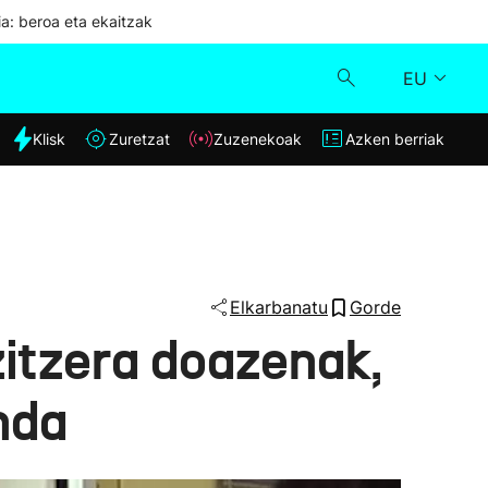
ia: beroa eta ekaitzak
EU
dia
Klisk
Zuretzat
Zuzenekoak
Azken berriak
Klisk
Zuzenekoak
Zuretzat
Elkarbanatu
Gorde
zitzera doazenak,
Azken berriak
nda