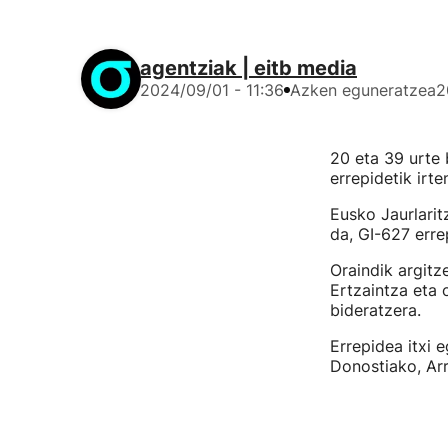
agentziak | eitb media
2024/09/01 - 11:36
Azken eguneratzea
2
20 eta 39 urte b
errepidetik irte
Eusko Jaurlarit
da, GI-627 erre
Oraindik argitz
Ertzaintza eta 
bideratzera.
Errepidea itxi e
Donostiako, Ar