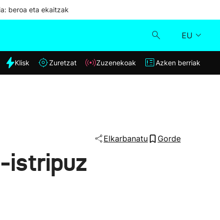
ia: beroa eta ekaitzak
EU
dia
Klisk
Zuretzat
Zuzenekoak
Azken berriak
Klisk
Zuzenekoak
Zuretzat
Elkarbanatu
Gorde
o-istripuz
Azken berriak