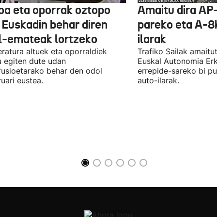
oa eta oporrak oztopo
Amaitu dira AP
a Euskadin behar diren
pareko eta A-8
l-emateak lortzeko
ilarak
ratura altuek eta oporraldiek
Trafiko Sailak amaitu
u egiten dute udan
Euskal Autonomia Er
fusioetarako behar den odol
errepide-sareko bi p
uari eustea.
auto-ilarak.