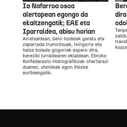
Ia Nafarroa osoa
Ber
alertapean egongo da
dir
ekaitzengatik; EAE eta
odo
Iparraldea, abisu horian
Tenpe
zaild
Arratsaldean, bero hodeiak garatu eta
trans
zaparrada trumoitsuak, txingorra eta
kopur
haize bolada gogorrak espero dira,
bereziki lurraldearen ekialdean. Ebroko
Konfederazio Hidrografikoak ohartarazi
duenez, uholdeak egon litezke
euriteengatik.