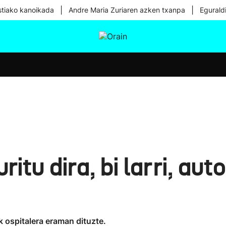
|
|
tiako kanoikada
Andre Maria Zuriaren azken txanpa
Egurald
tura
Ikusmiran
Egural
Osasuna
Teknologia
itu dira, bi larri, aut
uak ospitalera eraman dituzte.