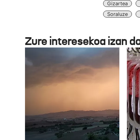
Gizartea
Soraluze
Zure interesekoa izan d