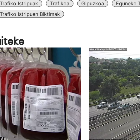
Trafiko Istripuak
Trafikoa
Gipuzkoa
Eguneko T
Trafiko Istripuen Biktimak
aiteke