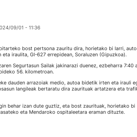
024/09/01 - 11:36
itarteko bost pertsona zauritu dira, horietako bi larri, aut
n eta iraulita, GI-627 errepidean, Soraluzen (Gipuzkoa).
zaren Segurtasun Sailak jakinarazi duenez, ezbeharra 7:40 
pideko 56. kilometroan.
eke dauden arrazoiak medio, autoa bidetik irten eta irauli e
osasun langileak bertaratu dira zaurituak artatzera eta traf
gin behar izan dute guztiz, eta bost zaurituak, horietako bi l
rasateko eta Mendaroko ospitaleetara eraman dituzte.