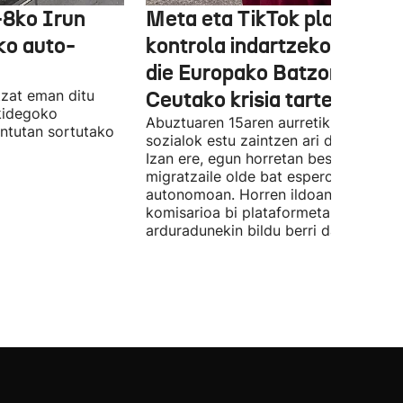
-8ko Irun
Meta eta TikTok plataform
ko auto-
kontrola indartzeko eskatu
die Europako Batzordeak,
tzat eman ditu
Ceutako krisia tarteko
kidegoko
Abuztuaren 15aren aurretik, sare
untutan sortutako
sozialok estu zaintzen ari da Brusela.
Izan ere, egun horretan beste
migratzaile olde bat espero da hiri
autonomoan. Horren ildoan, Europak
komisarioa bi plataformetako
arduradunekin bildu berri da.