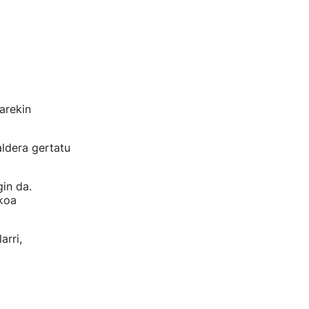
oarekin
aldera gertatu
gin da.
ikoa
arri,