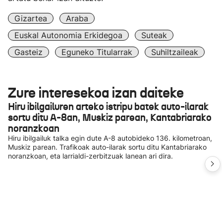
Gizartea
Araba
Euskal Autonomia Erkidegoa
Suteak
Gasteiz
Eguneko Titularrak
Suhiltzaileak
Zure interesekoa izan daiteke
Hiru ibilgailuren arteko istripu batek auto-ilarak
sortu ditu A-8an, Muskiz parean, Kantabriarako
noranzkoan
Hiru ibilgailuk talka egin dute A-8 autobideko 136. kilometroan,
Muskiz parean. Trafikoak auto-ilarak sortu ditu Kantabriarako
noranzkoan, eta larrialdi-zerbitzuak lanean ari dira.