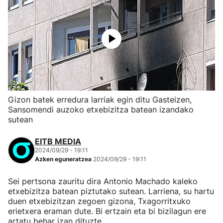
Gizon batek erredura larriak egin ditu Gasteizen,
Sansomendi auzoko etxebizitza batean izandako
sutean
EITB MEDIA
2024/09/29 - 19:11
Azken eguneratzea
2024/09/29 - 19:11
Sei pertsona zauritu dira Antonio Machado kaleko
etxebizitza batean piztutako sutean. Larriena, su hartu
duen etxebizitzan zegoen gizona, Txagorritxuko
erietxera eraman dute. Bi ertzain eta bi bizilagun ere
artatu behar izan dituzte.