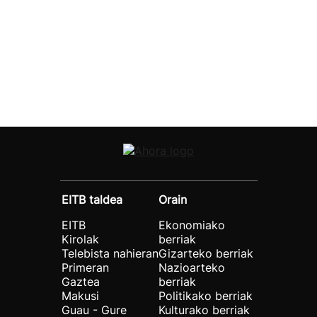
EITB taldea
Orain
EITB
Ekonomiako
Kirolak
berriak
Telebista nahieran
Gizarteko berriak
Primeran
Nazioarteko
Gaztea
berriak
Makusi
Politikako berriak
Guau - Gure
Kulturako berriak