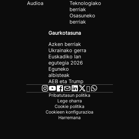
Audioa
Teknologiako
berriak
Osasuneko
berriak
Gaurkotasuna
Azken berriak
Ukrainako gerra
Euskadiko lan
egutegia 2026
Eguneko
albisteak
AEB eta Trump
Pribatutasun politika
Lege oharra
Cookie politika
Cookieen konfigurazioa
Harremana