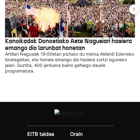
Kanoikadak Donostiako Aste Nagusiari hasiera
emango dio larunbat honetan
Artillari Nagusiak 19:00etan piztuko du metxa Alderdi Ederreko
lorategietan, eta horrela emango dio hasiera zortzi eguneko
jaiari. Guztira, 400 jarduera baino gehiago daude
programatuta.
EITB taldea
Orain