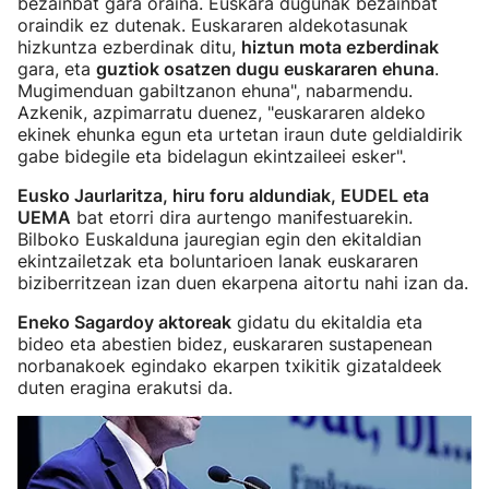
bezainbat gara oraina. Euskara dugunak bezainbat
oraindik ez dutenak. Euskararen aldekotasunak
hizkuntza ezberdinak ditu,
hiztun mota ezberdinak
gara, eta
guztiok osatzen dugu euskararen ehuna
.
Mugimenduan gabiltzanon ehuna", nabarmendu.
Azkenik, azpimarratu duenez, "euskararen aldeko
ekinek ehunka egun eta urtetan iraun dute geldialdirik
gabe bidegile eta bidelagun ekintzaileei esker".
Eusko Jaurlaritza, hiru foru aldundiak, EUDEL eta
UEMA
bat etorri dira aurtengo manifestuarekin.
Bilboko Euskalduna jauregian egin den ekitaldian
ekintzailetzak eta boluntarioen lanak euskararen
biziberritzean izan duen ekarpena aitortu nahi izan da.
Eneko Sagardoy aktoreak
gidatu du ekitaldia eta
bideo eta abestien bidez, euskararen sustapenean
norbanakoek egindako ekarpen txikitik gizataldeek
duten eragina erakutsi da.