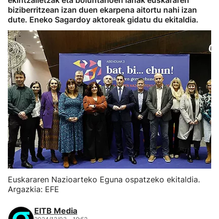
ekintzailetzak eta boluntarioen lanak euskararen
biziberritzean izan duen ekarpena aitortu nahi izan
dute. Eneko Sagardoy aktoreak gidatu du ekitaldia.
Euskararen Nazioarteko Eguna ospatzeko ekitaldia.
Argazkia: EFE
EITB Media