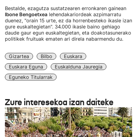
Bestalde, ezagutza sustatzearen erronkaren gainean
Ibone Bengoetxea
lehendakariordeak azpimarratu
duenez, "orain 15 urte, ez da horrenbesteko ikasle izan
gure euskaltegietan". 34.000 ikasle baino gehiago
daude gaur egun euskaltegietan, eta doakotasunerako
politikek fruituak ematen ari direla nabarmendu du.
Gizartea
Bilbo
Euskara
Euskara Eguna
Euskalduna Jauregia
Eguneko Titularrak
Zure interesekoa izan daiteke