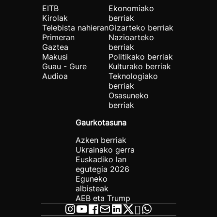
EITB
Ekonomiako
Kirolak
berriak
Telebista nahieran
Gizarteko berriak
Primeran
Nazioarteko
Gaztea
berriak
Makusi
Politikako berriak
Guau - Gure
Kulturako berriak
Audioa
Teknologiako
berriak
Osasuneko
berriak
Gaurkotasuna
Azken berriak
Ukrainako gerra
Euskadiko lan
egutegia 2026
Eguneko
albisteak
AEB eta Trump