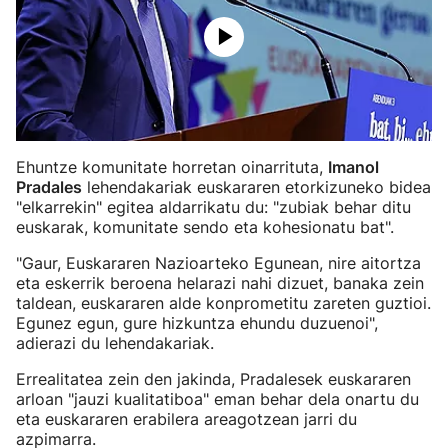
Ehuntze komunitate horretan oinarrituta,
Imanol
Pradales
lehendakariak euskararen etorkizuneko bidea
"elkarrekin" egitea aldarrikatu du: "zubiak behar ditu
euskarak, komunitate sendo eta kohesionatu bat".
"Gaur, Euskararen Nazioarteko Egunean, nire aitortza
eta eskerrik beroena helarazi nahi dizuet, banaka zein
taldean, euskararen alde konprometitu zareten guztioi.
Egunez egun, gure hizkuntza ehundu duzuenoi",
adierazi du lehendakariak.
Errealitatea zein den jakinda, Pradalesek euskararen
arloan "jauzi kualitatiboa" eman behar dela onartu du
eta euskararen erabilera areagotzean jarri du
azpimarra.