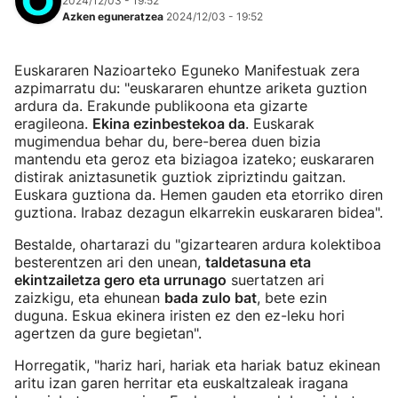
2024/12/03 - 19:52
Azken eguneratzea
2024/12/03 - 19:52
Euskararen Nazioarteko Eguneko Manifestuak zera
azpimarratu du: "euskararen ehuntze ariketa guztion
ardura da. Erakunde publikoona eta gizarte
eragileona.
Ekina ezinbestekoa da
. Euskarak
mugimendua behar du, bere-berea duen bizia
mantendu eta geroz eta biziagoa izateko; euskararen
distirak aniztasunetik guztiok zipriztindu gaitzan.
Euskara guztiona da. Hemen gauden eta etorriko diren
guztiona. Irabaz dezagun elkarrekin euskararen bidea".
Bestalde, ohartarazi du "gizartearen ardura kolektiboa
besterentzen ari den unean,
taldetasuna eta
ekintzailetza gero eta urrunago
suertatzen ari
zaizkigu, eta ehunean
bada zulo bat
, bete ezin
duguna. Eskua ekinera iristen ez den ez-leku hori
agertzen da gure begietan".
Horregatik, "hariz hari, hariak eta hariak batuz ekinean
aritu izan garen herritar eta euskaltzaleak iragana