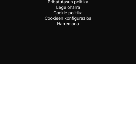
Pribatutasun politika
Lege oharra
Cookie politika
Cookieen konfigurazioa
Harremana