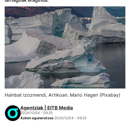
larriagoak eraginda.
Hainbat izozmendi, Artikoan. Mario Hagen (Pixabay)
Agentziak | EITB Media
2024/12/04 - 09:25
Azken eguneratzea
2024/12/04 - 09:25