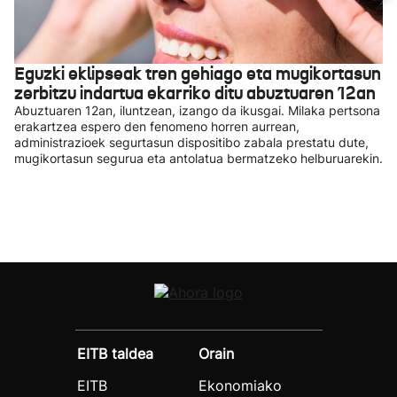
Eguzki eklipseak tren gehiago eta mugikortasun
zerbitzu indartua ekarriko ditu abuztuaren 12an
Abuztuaren 12an, iluntzean, izango da ikusgai. Milaka pertsona
erakartzea espero den fenomeno horren aurrean,
administrazioek segurtasun dispositibo zabala prestatu dute,
mugikortasun segurua eta antolatua bermatzeko helburuarekin.
EITB taldea
Orain
EITB
Ekonomiako