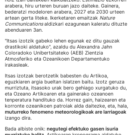
arabera, hiru urteren buruan jazo daiteke. Gainera,
bederatzi modeloren arabera, 2027 eta 2030 urteen
artean gerta liteke. Ikerketaren emaitzak
Nature
Communications
aldizkari ezagunean kaleratu dituzte
abenduaren 3an.
"Itsas izotzik gabeko lehen egunak ez ditu gauzak
drastikoki aldatuko", azaldu du Alexandra Jahn
Coloradoko Unibertsitateko (AEB) Zientzia
Atmosferiko eta Ozeanikoen Departamentuko
irakasleak.
Itsas izotzak berotzetik babesten du Artikoa,
eguzkiaren argia bueltan islatzen baitu. Izotz geruza
murriztuta, itsasoko urak bero gehiago xurgatuko du,
eta Ozeano Artikoaren eta gainerako ozeanoen
tenperatura handituko da. Horrez gain, haizearen eta
korronte ozeanikoen patroiak alda daitezke, eta, hala,
muturreko fenomeno meteorologikoak are larriagoak
izango dira.
Bada albiste onik:
negutegi efektuko gasen isuria
murriztuko balitz
, Artikoaren kronograma aldatuko