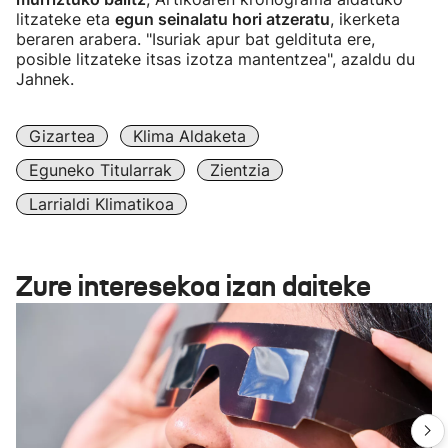
litzateke eta
egun seinalatu hori atzeratu
, ikerketa
beraren arabera. "Isuriak apur bat geldituta ere,
posible litzateke itsas izotza mantentzea", azaldu du
Jahnek.
Gizartea
Klima Aldaketa
Eguneko Titularrak
Zientzia
Larrialdi Klimatikoa
Zure interesekoa izan daiteke