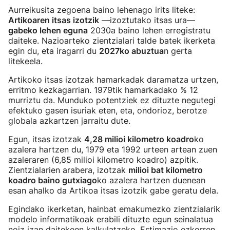
Aurreikusita zegoena baino lehenago irits liteke:
Artikoaren itsas izotzik
—izoztutako itsas ura—
gabeko lehen eguna
2030a baino lehen erregistratu
daiteke. Nazioarteko zientzialari talde batek ikerketa
egin du, eta iragarri du
2027ko abuztua
n gerta
litekeela.
Artikoko itsas izotzak hamarkadak daramatza urtzen,
erritmo kezkagarrian. 1979tik hamarkadako % 12
murriztu da. Munduko potentziek ez dituzte negutegi
efektuko gasen isuriak eten, eta, ondorioz, berotze
globala azkartzen jarraitu dute.
Egun, itsas izotzak
4,28 milioi kilometro koadro
ko
azalera hartzen du, 1979 eta 1992 urteen artean zuen
azaleraren (6,85 milioi kilometro koadro) azpitik.
Zientzialarien arabera, izotzak
milioi bat kilometro
koadro baino gutxiago
ko azalera hartzen duenean
esan ahalko da Artikoa itsas izotzik gabe geratu dela.
Egindako ikerketan, hainbat emakumezko zientzialarik
modelo informatikoak erabili dituzte egun seinalatua
noiz izan daitekeen kalkulatzeko. Estimazio ezkorren