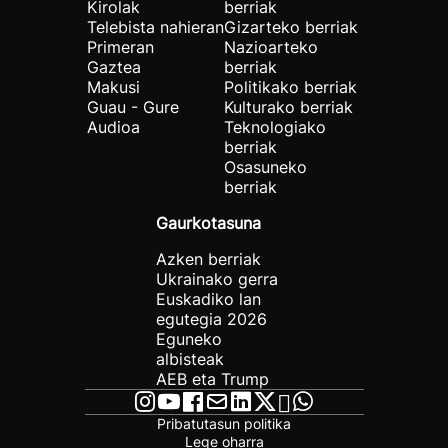
Kirolak
berriak
Telebista nahieran
Gizarteko berriak
Primeran
Nazioarteko
Gaztea
berriak
Makusi
Politikako berriak
Guau - Gure
Kulturako berriak
Audioa
Teknologiako
berriak
Osasuneko
berriak
Gaurkotasuna
Azken berriak
Ukrainako gerra
Euskadiko lan
egutegia 2026
Eguneko
albisteak
AEB eta Trump
Pribatutasun politika
Lege oharra