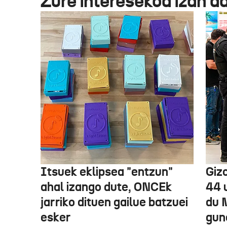
Zure interesekoa izan d
Itsuek eklipsea "entzun"
Gizo
ahal izango dute, ONCEk
44 
jarriko dituen gailue batzuei
du 
esker
gun