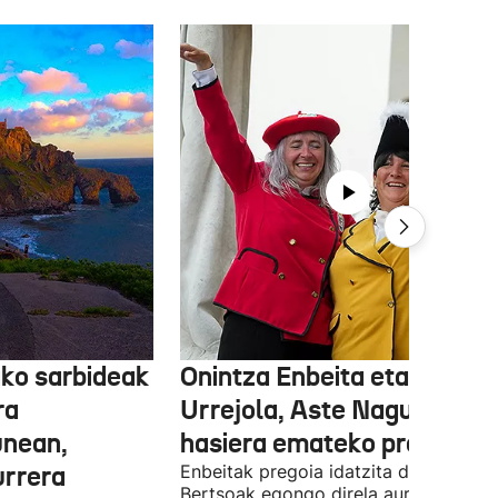
ko sarbideak
Onintza Enbeita eta Ainhoa
ra
Urrejola, Aste Nagusiari
unean,
hasiera emateko prest
urrera
Enbeitak pregoia idatzita dauka.
Bertsoak egongo direla aurreratu du,