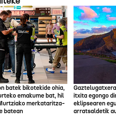
aiteke
n batek bikotekide ohia,
Gaztelugatxera
urteko emakume bat, hil
itxita egongo di
Murtziako merkataritza-
eklipsearen eg
e batean
arratsaldetik a