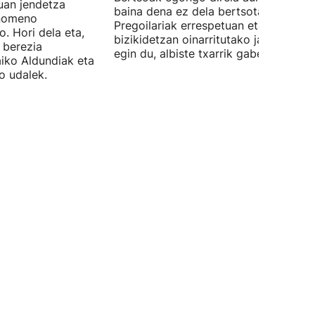
uan jendetza
baina dena ez dela bertsotan izango.
enomeno
Pregoilariak errespetuan eta
. Hori dela eta,
bizikidetzan oinarritutako jaien alde
 berezia
egin du, albiste txarrik gabe.
aiko Aldundiak eta
o udalek.