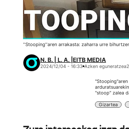
''Stooping''aren arrakasta: zaharra urre bihurtz
N. B. | L. A. |EITB MEDIA
2024/12/04 - 16:33
Azken eguneratzea
2
"Stooping"aren
arduratsuarekin
"stoop" zalea d
Gizartea