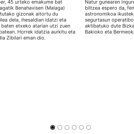
er, 45 urteko emakume bat
Natur gunearen ingur
eagatik Benahavisen (Malaga)
biltzea espero da, f
otutako gizonak aitortu du
astronomikoa ikusteko
ilea dela, ihesaldian idatzi eta
segurtasun operatibo
 baten etxeko atarian utzi zuen
aktibatuko dute Bizk
batean. Horrek idatzia aurkitu eta
Bakioko eta Bermeok
ia Zibilari eman dio.