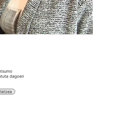
ntsumo
katuta dagoen
klatzea