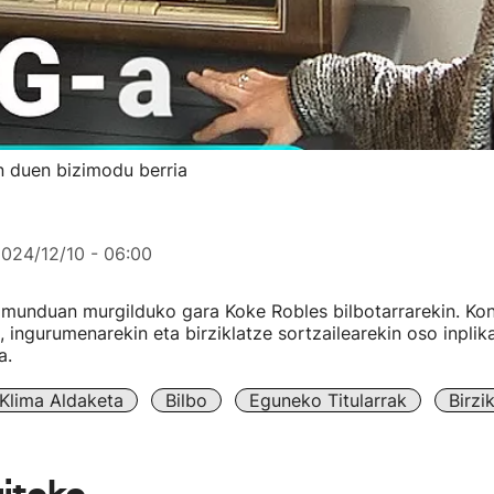
en duen bizimodu berria
024/12/10 - 06:00
 munduan murgilduko gara Koke Robles bilbotarrarekin. Ko
, ingurumenarekin eta birziklatze sortzailearekin oso inpli
a.
Klima Aldaketa
Bilbo
Eguneko Titularrak
Birzi