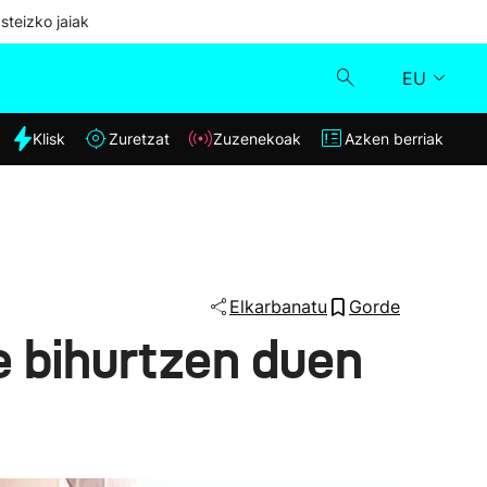
steizko jaiak
EU
dia
Klisk
Zuretzat
Zuzenekoak
Azken berriak
Klisk
Zuzenekoak
Zuretzat
Elkarbanatu
Gorde
e bihurtzen duen
Azken berriak