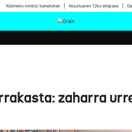
|
|
Koloneko minbizi baheketak
Abuztuaren 12ko eklipsea
Ga
tura
Ikusmiran
Egural
Osasuna
Teknologia
arrakasta: zaharra urr