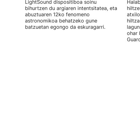
LightSound dispositiboa soinu
Halab
bihurtzen du argiaren intentsitatea, eta
hiltz
abuztuaren 12ko fenomeno
atxil
astronomikoa behatzeko gune
hiltza
batzuetan egongo da eskuragarri.
lagun
ohar 
Guard