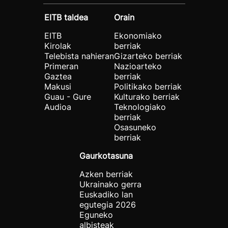
EITB taldea
Orain
EITB
Ekonomiako
Kirolak
berriak
Telebista nahieran
Gizarteko berriak
Primeran
Nazioarteko
Gaztea
berriak
Makusi
Politikako berriak
Guau - Gure
Kulturako berriak
Audioa
Teknologiako
berriak
Osasuneko
berriak
Gaurkotasuna
Azken berriak
Ukrainako gerra
Euskadiko lan
egutegia 2026
Eguneko
albisteak