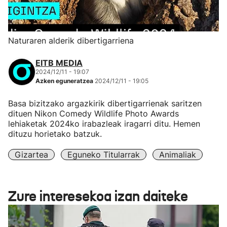
Naturaren alderik dibertigarriena
EITB MEDIA
2024/12/11 - 19:07
Azken eguneratzea
2024/12/11 - 19:05
Basa bizitzako argazkirik dibertigarrienak saritzen
dituen Nikon Comedy Wildlife Photo Awards
lehiaketak 2024ko irabazleak iragarri ditu. Hemen
dituzu horietako batzuk.
Gizartea
Eguneko Titularrak
Animaliak
Zure interesekoa izan daiteke