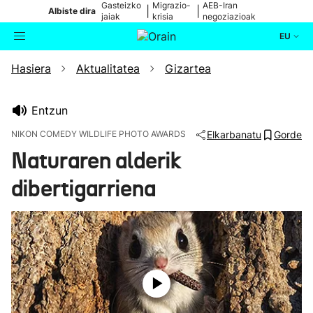
Gasteizko
Migrazio-
AEB-Iran
|
|
Albiste dira
jaiak
krisia
negoziazioak
EU
Hasiera
Aktualitatea
Gizartea
Aktualitatea
Bilatzailea
Politika
Entzun
NIKON COMEDY WILDLIFE PHOTO AWARDS
Elkarbanatu
Gorde
Kultura
Naturaren alderik
dibertigarriena
Ikusmiran
Eguraldia