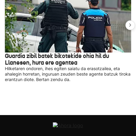
Guardia zibil batek bikotekide ohia hil du
Llanesen, hura ere agentea
Hilketaren ondoren, ihes egiten saiatu da erasotzailea, eta
ahalegin horretan, inguruan zeuden beste agente batzuk tiroka
erantzun diote. Bertan zendu da.