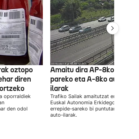
rak oztopo
Amaitu dira AP-8ko Irun
ehar diren
pareko eta A-8ko auto-
ortzeko
ilarak
a oporraldiek
Trafiko Sailak amaitutzat eman ditu
an
Euskal Autonomia Erkidegoko
har den odol
errepide-sareko bi puntutan sortutak
auto-ilarak.