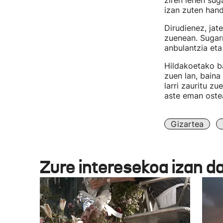
ziren lehen sug
izan zuten hand
Dirudienez, ja
zuenean. Sugarr
anbulantzia eta
Hildakoetako 
zuen lan, bain
larri zauritu z
aste eman ostea
Gizartea
Zure interesekoa izan d