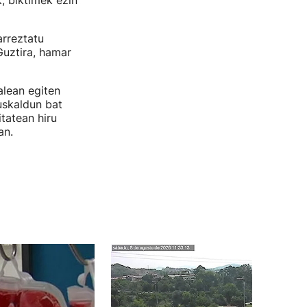
k, biktimek ezin
arreztatu
Guztira, hamar
alean egiten
uskaldun bat
tatean hiru
an.