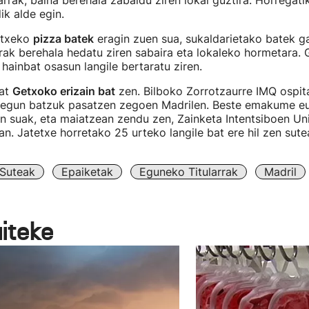
arrak, baina berehala zabaldu ziren lokal guztira. Horregati
ik alde egin.
tetxeko
pizza batek
eragin zuen sua, sukaldarietako batek g
ak berehala hedatu ziren sabaira eta lokaleko hormetara. 
 hainbat osasun langile bertaratu ziren.
bat
Getxoko erizain bat
zen. Bilboko Zorrotzaurre IMQ ospit
a egun batzuk pasatzen zegoen Madrilen. Beste emakume e
uen suak, eta maiatzean zendu zen, Zainketa Intentsiboen Uni
n. Jatetxe horretako 25 urteko langile bat ere hil zen sute
Suteak
Epaiketak
Eguneko Titularrak
Madril
aiteke