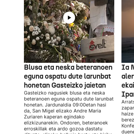
Blusa eta neska beteranoen
Ia 
eguna ospatu dute larunbat
ale
honetan Gasteizko jaietan
eka
Gasteizko nagusiek blusa eta neska
Ipa
beteranoen eguna ospatu dute larunbat
Arrat
honetan. Jardunaldia 09:00etan hasi
zapar
da, San Migel elizako Andre Maria
haize
Zuriaren kaperan egindako
berez
elizkizunarekin. Ondoren, beteranoek
Konfe
erroskillak eta ardo gozoa dastatu
duene