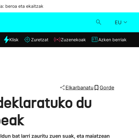
ia: beroa eta ekaitzak
EU
dia
Klisk
Zuretzat
Zuzenekoak
Azken berriak
Klisk
Zuzenekoak
Zuretzat
Elkarbanatu
Gorde
 deklaratuko du
Azken berriak
beak
un bat larri zauritu zuen suak, eta maiatzean