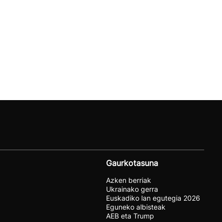
Gaurkotasuna
Azken berriak
Ukrainako gerra
Euskadiko lan egutegia 2026
Eguneko albisteak
AEB eta Trump