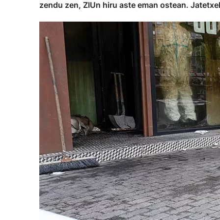
zendu zen, ZIUn hiru aste eman ostean. Jatetxeko