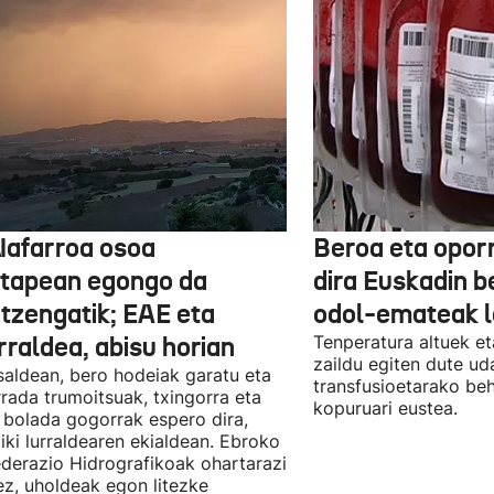
Nafarroa osoa
Beroa eta opor
rtapean egongo da
dira Euskadin b
itzengatik; EAE eta
odol-emateak l
rraldea, abisu horian
Tenperatura altuek et
zaildu egiten dute ud
saldean, bero hodeiak garatu eta
transfusioetarako be
rada trumoitsuak, txingorra eta
kopuruari eustea.
 bolada gogorrak espero dira,
iki lurraldearen ekialdean. Ebroko
derazio Hidrografikoak ohartarazi
z, uholdeak egon litezke