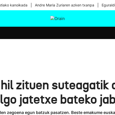
|
|
tiako kanoikada
Andre Maria Zuriaren azken txanpa
Egurald
tura
Ikusmiran
Egural
Osasuna
Teknologia
 hil zituen suteagatik
lgo jatetxe bateko ja
ilen zegoena egun batzuk pasatzen. Beste emakume euskald