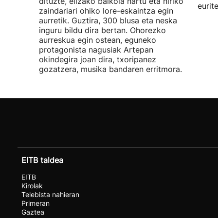
dituzte, elizako balkoia hartu eta hiriko
eurit
zaindariari ohiko lore-eskaintza egin
aurretik. Guztira, 300 blusa eta neska
inguru bildu dira bertan. Ohorezko
aurreskua egin ostean, eguneko
protagonista nagusiak Artepan
okindegira joan dira, txoripanez
gozatzera, musika bandaren erritmora.
EITB taldea
EITB
Kirolak
Telebista nahieran
Primeran
Gaztea