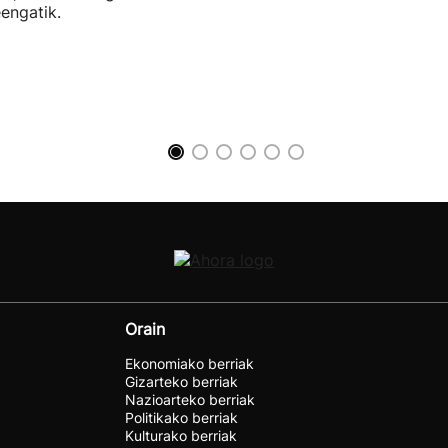
eengatik.
Orain
Ekonomiako berriak
Gizarteko berriak
Nazioarteko berriak
Politikako berriak
Kulturako berriak