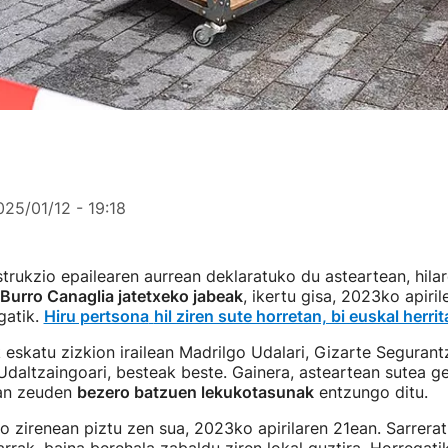
025/01/12 - 19:18
strukzio epailearen aurrean deklaratuko du asteartean, hila
Burro Canaglia jatetxeko jabeak
, ikertu gisa, 2023ko apiri
gatik.
Hiru pertsona
hil ziren sute horretan, bi euskal herrit
 eskatu zizkion irailean Madrilgo Udalari, Gizarte Segurant
a Udaltzaingoari, besteak beste. Gainera, asteartean sutea g
ean zeuden
bezero batzuen lekukotasunak
entzungo ditu.
 zirenean piztu zen sua, 2023ko apirilaren 21ean. Sarrerat