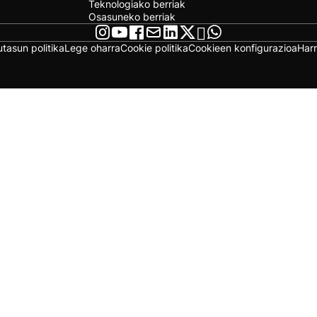
Teknologiako berriak
Osasuneko berriak
utasun politika
Lege oharra
Cookie politika
Cookieen konfigurazioa
Har