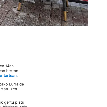
ren 14an,
lean bertan
ar tartean
.
zako Lurralde
ertatu zen
ik gertu piztu