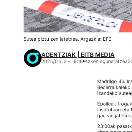
Sutea piztu zen jatetxea. Argazkia: EFE
AGENTZIAK | EITB MEDIA
2025/01/12 - 19:18
Azken eguneratzea
2
Madrilgo 46. In
Becerra kaleko
izandako sutea
Epaileak frogak
Institutuari et
gauean jatetx
23:00ak pasatxo