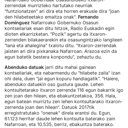
zerrendak murrizteko hartutako neurriak
"funtzionatzen" ari dira eta horren erakusle dira "joan
den hilabeteetako emaitza onak".
Fernando
Dominguez
Nafarroako Gobernuko Osasun
kontseilariak esan ditu hitzok, Radio Euskadin egin
dioten elkarrizketan. "Pozik" agertu da itxaron-
zerrenden bilakaerarekin eta osasungintzako langileen
"lana eta ahalegina" txalotu ditu. "Itxaron-zerrendak
jaisten ari dira pixkanaka Nafarroan. Arazoa ezin da
egun batetik bestera konpondu", zehaztu du.
Abenduko datuak
jarri ditu mahai gainean
kontseilariak, eta nabarmendu du "hilabete zaila" izan
ohi dela, duen "jai egun kopuru handiagatik". "Halere,
abenduko datuekin oso gustura gaude. Lehen
kontsultetarako itxaron zerrenda 116 egun bakarrik igo
zen joan den hilean, eta ebakuntzetakoa, 356. Hala,
egun batean murriztu zen lehen kontsultarako itxaron-
zerrenda joan den hilean". Datuok 2017tik
erregistratutako "onenak" direla erantsi du. Egun,
61.123 herritar daude lehen kontsulta baterako zain
Nafarroan, eta 10.535, berriz, ebakuntza baterako.