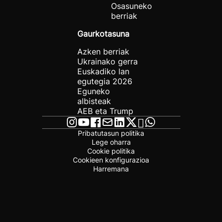
Osasuneko
berriak
Gaurkotasuna
Azken berriak
Ukrainako gerra
Euskadiko lan
egutegia 2026
Eguneko
albisteak
AEB eta Trump
Pribatutasun politika
Lege oharra
Cookie politika
Cookieen konfigurazioa
Harremana