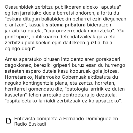
Osasunbidek zerbitzu publikoaren aldeko "apustua"
egiten jarraituko duela berretsi ondoren, aitortu du
"eskura ditugun baliabideekin beharrei ezin diegunean
erantzun", kasuak
sistema pribatura
bideratzen
jarraituko dutela, "itxaron-zerrendak murrizteko". "Gu,
printzipioz, publikoaren defendatzaileak gara eta
zerbitzu publikoekin egin daitekeen guztia, hala
egingo dugu".
Arnas aparatuko birusen intzidentziaren gorakadari
dagokionez, bereziki gripeari buruz esan du hurrengo
asteetan espero dutela kasu kopuruek goia jotzea.
Horretarako, Nafarroako Gobernuak aktibatuta du
neguko kontingentzia plana, eta zentzu horretan,
herritarrei gomendatu die, "patologia larririk ez duten
kasuetan", lehen arretako zentroetara jo dezatela,
"ospitaleetako larrialdi zerbitzuak ez kolapsatzeko".
Entevista completa a Fernando Domínguez en
Radio Euskadi