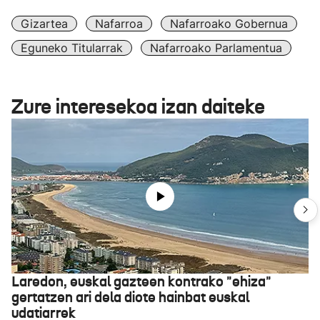
Gizartea
Nafarroa
Nafarroako Gobernua
Eguneko Titularrak
Nafarroako Parlamentua
Zure interesekoa izan daiteke
Laredon, euskal gazteen kontrako "ehiza"
gertatzen ari dela diote hainbat euskal
udatiarrek