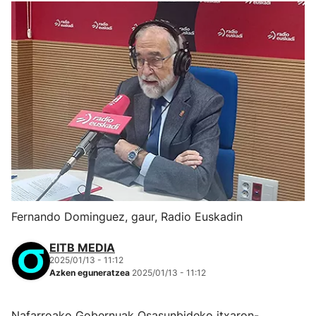
Fernando Dominguez, gaur, Radio Euskadin
EITB MEDIA
2025/01/13 - 11:12
Azken eguneratzea
2025/01/13 - 11:12
Nafarroako Gobernuak Osasunbideko itxaron-