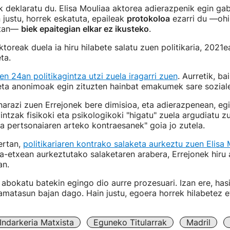
k deklaratu du. Elisa Mouliaa aktorea adierazpenik egin ga
n justu, horrek eskatuta, epaileak
protokoloa
ezarri du —ohi
etan—
biek epaitegian elkar ez ikusteko
.
reak duela ia hiru hilabete salatu zuen politikaria, 2021e
ta.
ren 24an politikagintza utzi zuela iragarri zuen
. Aurretik, ba
eta anonimoak egin zituzten hainbat emakumek sare soziale
narazi zuen Errejonek bere dimisioa, eta adierazpenean, e
intzak fisikoki eta psikologikoki "higatu" zuela argudiatu z
a pertsonaiaren arteko kontraesanek" goia jo zutela.
ertan,
politikariaren kontrako salaketa aurkeztu zuen Elisa 
zia-etxean aurkeztutako salaketaren arabera, Errejonek hiru 
an.
abokatu batekin egingo dio aurre prozesuari. Izan ere, has
matasun bajan dago. Hain justu, egoera horrek hilabetez e
Indarkeria Matxista
Eguneko Titularrak
Madril