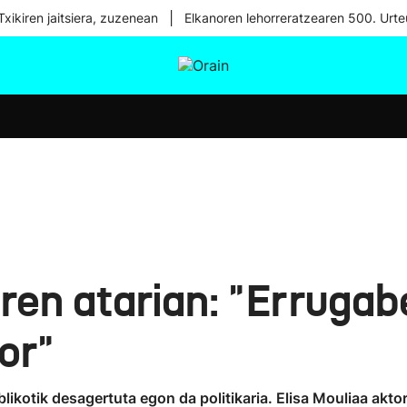
|
xikiren jaitsiera, zuzenean
Elkanoren lehorreratzearen 500. Urte
tura
Ikusmiran
Egural
Osasuna
Teknologia
aren atarian: "Errugab
or"
blikotik desagertuta egon da politikaria. Elisa Mouliaa akto