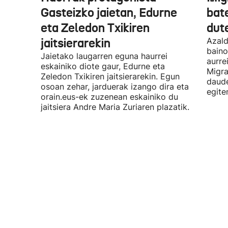
Gasteizko jaietan, Edurne
bat
eta Zeledon Txikiren
dut
jaitsierarekin
Azald
baino
Jaietako laugarren eguna haurrei
aurre
eskainiko diote gaur, Edurne eta
Migra
Zeledon Txikiren jaitsierarekin. Egun
daude
osoan zehar, jarduerak izango dira eta
egite
orain.eus-ek zuzenean eskainiko du
jaitsiera Andre Maria Zuriaren plazatik.