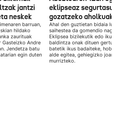
ltzak jantzi
eklipseaz segurtasunez
eta neskek
gozatzeko aholkuak
imenaren barruan,
Ahal den guztietan bidaia luzeak
skian hildako
saihestea da gomendio nagusia.
unka zaurituak
Eklipsea bizilekutik edo ikuspen-
r Gasteizko Andre
baldintza onak dituen gertuko udalerr
an. Jendetza batu
batetik ikus badaiteke, hobe da horre
 atarian egin duten
alde egitea, gehiegizko joan-etorriak
murrizteko.