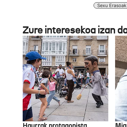
Sexu Erasoak
Zure interesekoa izan d
Haurrak protagonista
Mig