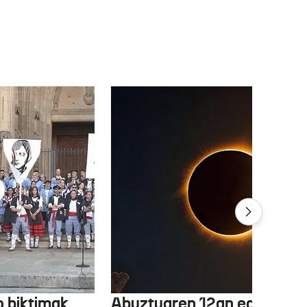
 biktimak
Abuztuaren 12an eguzki