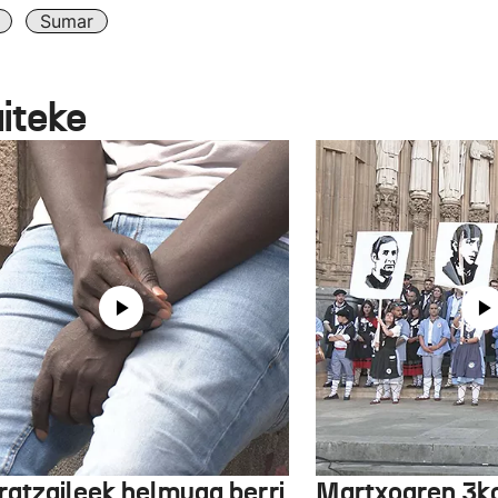
Sumar
aiteke
ratzaileek helmuga berri
Martxoaren 3ko