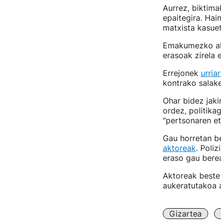
Aurrez, biktima
epaitegira. Hai
matxista kasu
Emakumezko akto
erasoak zirela e
Errejonek
urria
kontrako salak
Ohar bidez jaki
ordez, politikag
"pertsonaren et
Gau horretan b
aktoreak
. Poli
eraso gau bere
Aktoreak beste 
aukeratutakoa a
Gizartea