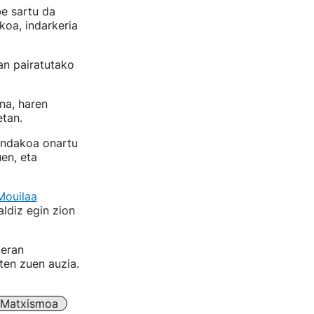
be sartu da
koa, indarkeria
an pairatutako
ina, haren
tan.
gindakoa onartu
uen, eta
Mouilaa
aldiz egin zion
ieran
ten zuen auzia.
Matxismoa