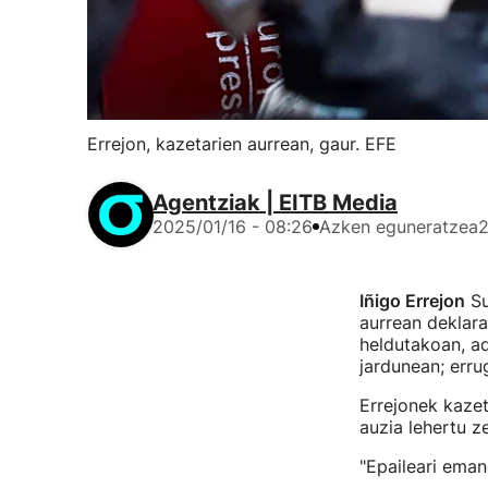
Errejon, kazetarien aurrean, gaur. EFE
Agentziak | EITB Media
2025/01/16 - 08:26
Azken eguneratzea
2
Iñigo Errejon
Su
aurrean deklara
heldutakoan, ad
jardunean; erru
Errejonek kazet
auzia lehertu z
"Epaileari eman