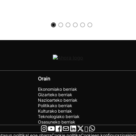
Orain
Ekonomiako berriak
Gizarteko berriak
Nazioarteko berriak
Politikako berriak
Kulturako berriak
Teknologiako berriak
Osasuneko berriak
utasun politika
Lege oharra
Cookie politika
Cookieen konfigurazioa
Har