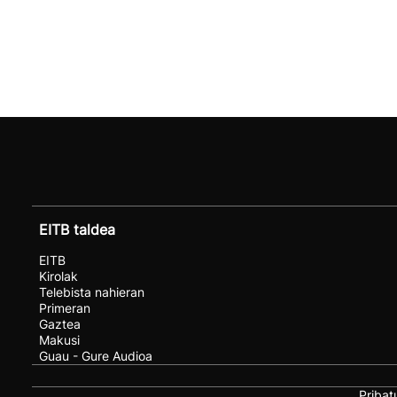
EITB taldea
EITB
Kirolak
Telebista nahieran
Primeran
Gaztea
Makusi
Guau - Gure Audioa
Pribat