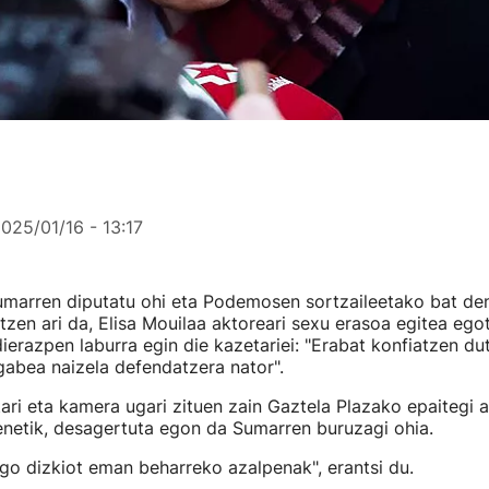
025/01/16 - 13:17
marren diputatu ohi eta Podemosen sortzaileetako bat den
tzen ari da, Elisa Mouilaa aktoreari sexu erasoa egitea egot
ierazpen laburra egin die kazetariei: "Erabat konfiatzen dut
gabea naizela defendatzera nator".
ari eta kamera ugari zituen zain Gaztela Plazako epaitegi at
enetik, desagertuta egon da Sumarren buruzagi ohia.
go dizkiot eman beharreko azalpenak", erantsi du.