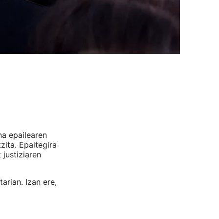
a epailearen
zita. Epaitegira
 justiziaren
arian. Izan ere,