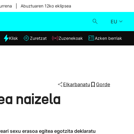
|
urrena
Abuztuaren 12ko eklipsea
EU
dia
Klisk
Zuretzat
Zuzenekoak
Azken berriak
Klisk
Zuzenekoak
Zuretzat
Elkarbanatu
Gorde
ea naizela
Azken berriak
reari sexu erasoa egitea egotzita deklaratu