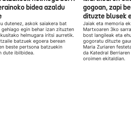
erainoko bidea azaldu
gogoan, zapi be
e
dituzte blusek 
u dutenez, askok saiakera bat
Jaiak eta memoria ek
 gehiago egin behar izan zituzten
Martxoaren 3ko sarra
ikusitako helmugara iritsi aurretik.
bost langileak eta eh
tzaile batzuek egoera berean
gogoratu dituzte gau
n beste pertsona batzuekin
Maria Zuriaren festet
n dute ibilbidea.
da Katedral Berriaren
oroimen ekitaldian.