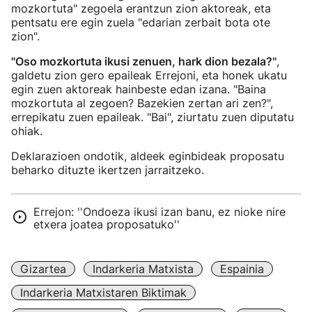
mozkortuta" zegoela erantzun zion aktoreak, eta
pentsatu ere egin zuela "edarian zerbait bota ote
zion".
"Oso mozkortuta ikusi zenuen, hark dion bezala?"
,
galdetu zion gero epaileak Errejoni, eta honek ukatu
egin zuen aktoreak hainbeste edan izana. "Baina
mozkortuta al zegoen? Bazekien zertan ari zen?",
errepikatu zuen epaileak. "Bai", ziurtatu zuen diputatu
ohiak.
Deklarazioen ondotik, aldeek eginbideak proposatu
beharko dituzte ikertzen jarraitzeko.
Errejon: ''Ondoeza ikusi izan banu, ez nioke nire
etxera joatea proposatuko''
Gizartea
Indarkeria Matxista
Espainia
Indarkeria Matxistaren Biktimak