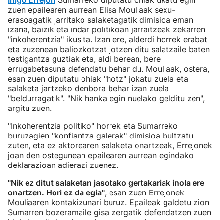
Iñigo Errejon
Sumarreko diputatu ohiak ukatu egin
zuen epailearen aurrean Elisa Mouliaak sexu-
erasoagatik jarritako salaketagatik dimisioa eman
izana, baizik eta indar politikoan jarraitzeak zekarren
"inkoherentzia" ikusita. Izan ere, alderdi horrek erabat
eta zuzenean baliozkotzat jotzen ditu salatzaile baten
testigantza guztiak eta, aldi berean, bere
errugabetasuna defendatu behar du. Mouliaak, ostera,
esan zuen diputatu ohiak "hotz" jokatu zuela eta
salaketa jartzeko denbora behar izan zuela
"beldurragatik". "Nik hanka egin nuelako gelditu zen",
argitu zuen.
"Inkoherentzia politiko" horrek eta Sumarreko
buruzagien "konfiantza galerak" dimisioa bultzatu
zuten, eta ez aktorearen salaketa onartzeak, Errejonek
joan den ostegunean epailearen aurrean egindako
deklarazioan adierazi zuenez.
"Nik ez ditut salaketan jasotako gertakariak inola ere
onartzen. Hori ez da egia"
, esan zuen Errejonek
Mouliaaren kontakizunari buruz. Epaileak galdetu zion
Sumarren bozeramaile gisa zergatik defendatzen zuen