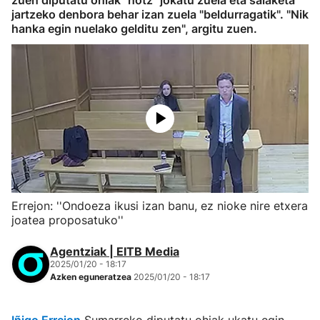
zuen diputatu ohiak "hotz" jokatu zuela eta salaketa
jartzeko denbora behar izan zuela "beldurragatik". "Nik
hanka egin nuelako gelditu zen", argitu zuen.
Errejon: ''Ondoeza ikusi izan banu, ez nioke nire etxera
joatea proposatuko''
Agentziak | EITB Media
2025/01/20 - 18:17
Azken eguneratzea
2025/01/20 - 18:17