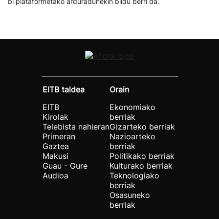
bi plataformetako arduradunekin bildu berri da.
EITB taldea
Orain
EITB
Ekonomiako
Kirolak
berriak
Telebista nahieran
Gizarteko berriak
Primeran
Nazioarteko
Gaztea
berriak
Makusi
Politikako berriak
Guau - Gure
Kulturako berriak
Audioa
Teknologiako
berriak
Osasuneko
berriak