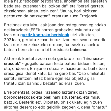
ideia hau: "edozein testigantza, anonimoa eta sareetan
bada ere, zuzenean baliozkoa da", eta "berari gertatu
zitzaionean, aldatu egin zen". "Jauna, hori bizitzan
gertatzen da batzuetan", erantzun zuen Errejonek.
Errejonek eta Mouliaak joan den ostegunean egindako
deklarazioek (EFEk horren grabazioa eskuratu ahal
izan du)
guztiz kontrako bertsioak
utzi zituzten,
2021ean, gertatu zenari buruz. Izan ere, sexu-erasorik
izan ote zen zehazteko orduan, funtsezko aspektu
batean bereizten dira bi bertsioak:
baimena
.
Aktoreak kontatu zuen nola gertatu ziren
"hiru sexu-
erasoak"
-igogailu batean festa batera bidean, festan,
eta, ondoren, Errejonen etxean-, hasieran ez baitzituen
eraso gisa identifikatu, baina gero bai. "Oso umiliatuta
sentitu nintzen, nitaz barre egin eta objektu gisa
tratatu izan banindu bezala", adierazi zuen.
Errejonentzat, ordea, "azaleko laztanak izan ziren,
borondatezkoak eta biek nahi zituztenak, eta musu
batzuk. Besterik ez". Diputatu ohiak ukatu egin zuen
aktorea deseroso edo geldirik zegoenik, dena "onartu"