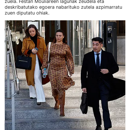
zuela. Festan Mouliareen lagunak zeudela eta
deskribatutako egoera nabarituko zutela azpimarratu
zuen diputatu ohiak.