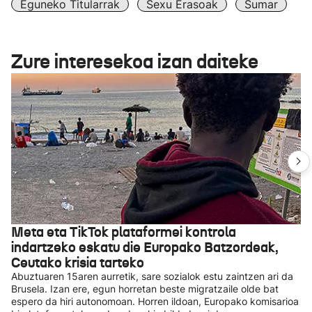
Eguneko Titularrak
Sexu Erasoak
Sumar
Zure interesekoa izan daiteke
Meta eta TikTok plataformei kontrola
indartzeko eskatu die Europako Batzordeak,
Ceutako krisia tarteko
Abuztuaren 15aren aurretik, sare sozialok estu zaintzen ari da
Brusela. Izan ere, egun horretan beste migratzaile olde bat
espero da hiri autonomoan. Horren ildoan, Europako komisarioa