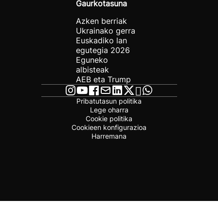
Gaurkotasuna
Azken berriak
Ukrainako gerra
Euskadiko lan
egutegia 2026
Eguneko
albisteak
AEB eta Trump
Pribatutasun politika
Lege oharra
Cookie politika
Cookieen konfigurazioa
Harremana