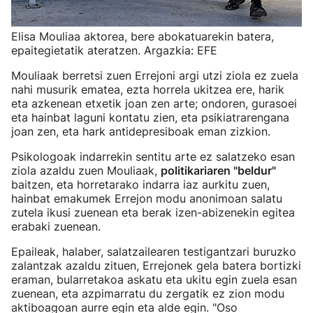
Elisa Mouliaa aktorea, bere abokatuarekin batera,
epaitegietatik ateratzen. Argazkia: EFE
Mouliaak berretsi zuen Errejoni argi utzi ziola ez zuela
nahi musurik ematea, ezta horrela ukitzea ere, harik
eta azkenean etxetik joan zen arte; ondoren, gurasoei
eta hainbat laguni kontatu zien, eta psikiatrarengana
joan zen, eta hark antidepresiboak eman zizkion.
Psikologoak indarrekin sentitu arte ez salatzeko esan
ziola azaldu zuen Mouliaak,
politikariaren "beldur"
baitzen, eta horretarako indarra iaz aurkitu zuen,
hainbat emakumek Errejon modu anonimoan salatu
zutela ikusi zuenean eta berak izen-abizenekin egitea
erabaki zuenean.
Epaileak, halaber, salatzailearen testigantzari buruzko
zalantzak azaldu zituen, Errejonek gela batera bortizki
eraman, bularretakoa askatu eta ukitu egin zuela esan
zuenean, eta azpimarratu du zergatik ez zion modu
aktiboagoan aurre egin eta alde egin. "Oso