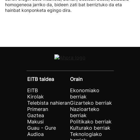
homogeneoa jarriko da, bideen zati bat berriztuko da eta
hainbat konponketa egingo dira.
EITB taldea
Orain
EITB
Ekonomiako
Kirolak
berriak
Telebista nahieran
Gizarteko berriak
Primeran
Nazioarteko
Gaztea
berriak
Makusi
Politikako berriak
Guau - Gure
Kulturako berriak
Audioa
Teknologiako