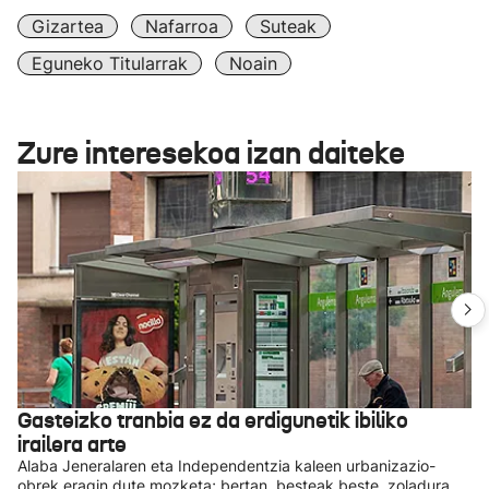
Gizartea
Nafarroa
Suteak
Eguneko Titularrak
Noain
Zure interesekoa izan daiteke
Gasteizko tranbia ez da erdigunetik ibiliko
irailera arte
Alaba Jeneralaren eta Independentzia kaleen urbanizazio-
obrek eragin dute mozketa; bertan, besteak beste, zoladura