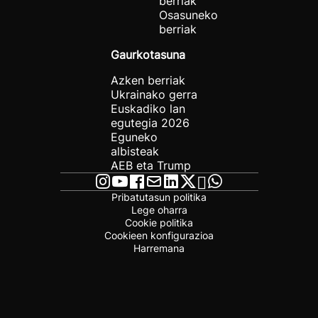
berriak
Osasuneko
berriak
Gaurkotasuna
Azken berriak
Ukrainako gerra
Euskadiko lan
egutegia 2026
Eguneko
albisteak
AEB eta Trump
Pribatutasun politika
Lege oharra
Cookie politika
Cookieen konfigurazioa
Harremana