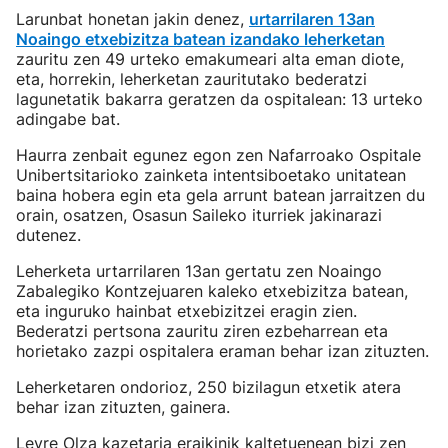
Larunbat honetan jakin denez,
urtarrilaren 13an
Noaingo etxebizitza batean izandako leherketan
zauritu zen 49 urteko emakumeari alta eman diote,
eta, horrekin, leherketan zauritutako bederatzi
lagunetatik bakarra geratzen da ospitalean: 13 urteko
adingabe bat.
Haurra zenbait egunez egon zen Nafarroako Ospitale
Unibertsitarioko zainketa intentsiboetako unitatean
baina hobera egin eta gela arrunt batean jarraitzen du
orain, osatzen, Osasun Saileko iturriek jakinarazi
dutenez.
Leherketa urtarrilaren 13an gertatu zen Noaingo
Zabalegiko Kontzejuaren kaleko etxebizitza batean,
eta inguruko hainbat etxebizitzei eragin zien.
Bederatzi pertsona zauritu ziren ezbeharrean eta
horietako zazpi ospitalera eraman behar izan zituzten.
Leherketaren ondorioz, 250 bizilagun etxetik atera
behar izan zituzten, gainera.
Leyre Olza kazetaria eraikinik kaltetuenean bizi zen