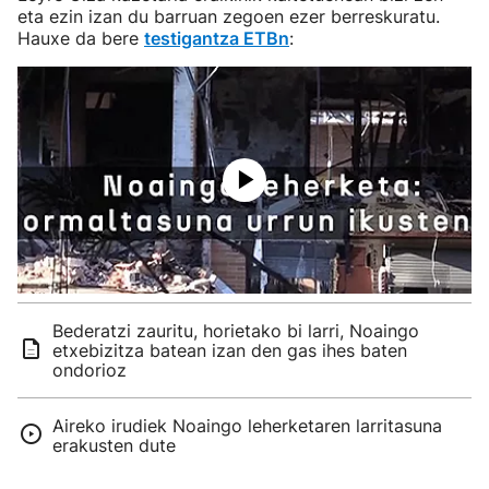
eta ezin izan du barruan zegoen ezer berreskuratu.
Hauxe da bere
testigantza ETBn
:
Bederatzi zauritu, horietako bi larri, Noaingo
etxebizitza batean izan den gas ihes baten
ondorioz
Aireko irudiek Noaingo leherketaren larritasuna
erakusten dute