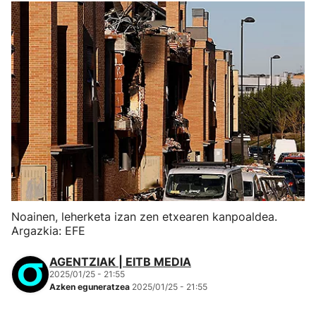
Noainen, leherketa izan zen etxearen kanpoaldea.
Argazkia: EFE
AGENTZIAK | EITB MEDIA
2025/01/25 - 21:55
Azken eguneratzea
2025/01/25 - 21:55