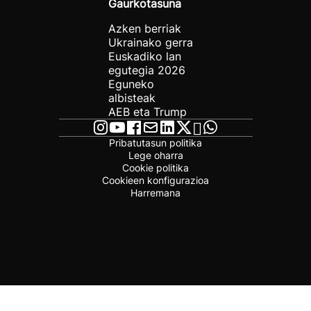
Gaurkotasuna
Azken berriak
Ukrainako gerra
Euskadiko lan
egutegia 2026
Eguneko
albisteak
AEB eta Trump
Pribatutasun politika
Lege oharra
Cookie politika
Cookieen konfigurazioa
Harremana