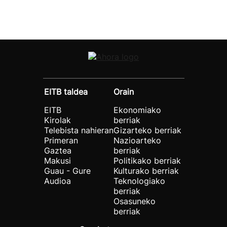
EITB taldea
Orain
EITB
Ekonomiako
Kirolak
berriak
Telebista nahieran
Gizarteko berriak
Primeran
Nazioarteko
Gaztea
berriak
Makusi
Politikako berriak
Guau - Gure
Kulturako berriak
Audioa
Teknologiako
berriak
Osasuneko
berriak