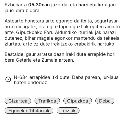
Ezbeharra
05:30ean
jazo da, eta
harri eta lur
ugari
jausi dira bidera.
Astearte honetara arte egongo da itxita, segurtasun
arrazoiengatik, eta egiaztapen guztiak egiten amaitu
arte. Gipuzkoako Foru Aldundiko iturriek jakinarazi
dutenez, bihar magala egonkor mantendu daitekeela
ziurtatu arte ez dute irekitzeko erabakirik hartuko.
Bestalde, gaur arratsaldean ireki dute errepide hori
bera Getaria eta Zumaia artean.
N-634 errepidea itxi dute, Deba parean, lur-jausi
baten ondorioz
Gizartea
Trafikoa
Gipuzkoa
Deba
Eguneko Titularrak
Luiziak