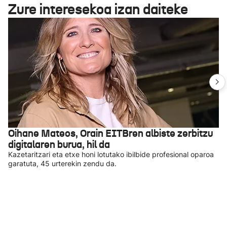
Zure interesekoa izan daiteke
Oihane Mateos, Orain EITBren albiste zerbitzu
digitalaren burua, hil da
Kazetaritzari eta etxe honi lotutako ibilbide profesional oparoa
garatuta, 45 urterekin zendu da.