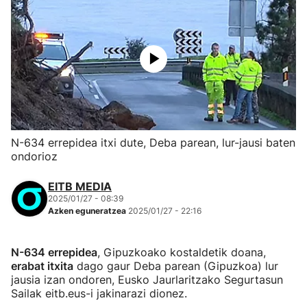
N-634 errepidea itxi dute, Deba parean, lur-jausi baten
ondorioz
EITB MEDIA
2025/01/27 - 08:39
Azken eguneratzea
2025/01/27 - 22:16
N-634 errepidea
, Gipuzkoako kostaldetik doana,
erabat itxita
dago gaur Deba parean (Gipuzkoa) lur
jausia izan ondoren, Eusko Jaurlaritzako Segurtasun
Sailak eitb.eus-i jakinarazi dionez.