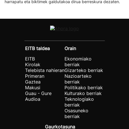
harrapatu eta biktimek galdutakoa dirua berreskura dezaten.
EITB taldea
Orain
EITB
Ekonomiako
Kirolak
berriak
Telebista nahieran
Gizarteko berriak
Primeran
Nazioarteko
Gaztea
berriak
Makusi
Politikako berriak
Guau - Gure
Kulturako berriak
Audioa
Teknologiako
berriak
Osasuneko
berriak
Gaurkotasuna