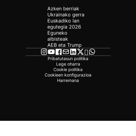
Azken berriak
Ukrainako gerra
Euskadiko lan
egutegia 2026
Eguneko
albisteak
AEB eta Trump
Pribatutasun politika
Lege oharra
Cookie politika
Cookieen konfigurazioa
Harremana