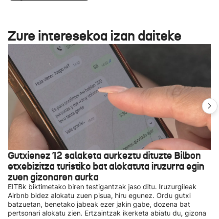
Zure interesekoa izan daiteke
Gutxienez 12 salaketa aurkeztu dituzte Bilbon
etxebizitza turistiko bat alokatuta iruzurra egin
zuen gizonaren aurka
EITBk biktimetako biren testigantzak jaso ditu. Iruzurgileak
Airbnb bidez alokatu zuen pisua, hiru egunez. Ordu gutxi
batzuetan, benetako jabeak ezer jakin gabe, dozena bat
pertsonari alokatu zien. Ertzaintzak ikerketa abiatu du, gizona