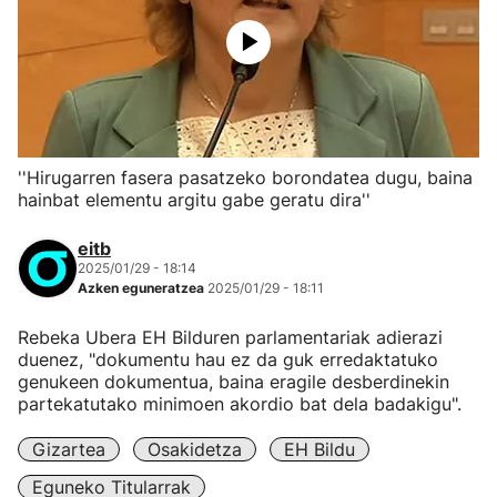
''Hirugarren fasera pasatzeko borondatea dugu, baina
hainbat elementu argitu gabe geratu dira''
eitb
2025/01/29 - 18:14
Azken eguneratzea
2025/01/29 - 18:11
Rebeka Ubera EH Bilduren parlamentariak adierazi
duenez, "dokumentu hau ez da guk erredaktatuko
genukeen dokumentua, baina eragile desberdinekin
partekatutako minimoen akordio bat dela badakigu".
Gizartea
Osakidetza
EH Bildu
Eguneko Titularrak