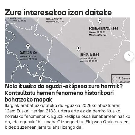
Zure interesekoa izan daiteke
Nola ikusiko da eguzki-eklipsea zure herritik?
Kontsultatu hemen fenomeno historikoari
behatzeko mapak
Ilargiak erabat ezkutatuko du Eguzkia 2026ko abuztuaren
12an: Euskal Herrian 2183. urtera arte ez da berriro ikusiko
horrelako fenomenorik. Eguzki-eklipse osoa ilunabarrean hasiko
da, eta egunak "bi ilunabar" izango ditu. Eklipsea Orain.eus-en
bidez zuzenean jarraitu ahal izango da.