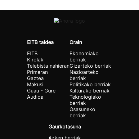
EITB taldea
Orain
EITB
Ekonomiako
Kirolak
berriak
Telebista nahieran
Gizarteko berriak
Primeran
Nazioarteko
Gaztea
berriak
Makusi
Politikako berriak
Guau - Gure
Kulturako berriak
Audioa
Teknologiako
berriak
Osasuneko
berriak
Gaurkotasuna
Azken berriak