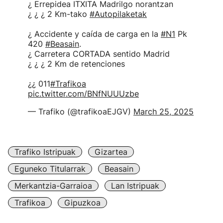
¿ Errepidea ITXITA Madrilgo norantzan
¿ ¿ ¿ 2 Km-tako
#Autopilaketak
¿ Accidente y caída de carga en la
#N1
Pk
420
#Beasain
.
¿ Carretera CORTADA sentido Madrid
¿ ¿ ¿ 2 Km de retenciones
¿¿ 011
#Trafikoa
pic.twitter.com/BNfNUUUzbe
— Trafiko (@trafikoaEJGV)
March 25, 2025
Trafiko Istripuak
Gizartea
Eguneko Titularrak
Beasain
Merkantzia-Garraioa
Lan Istripuak
Trafikoa
Gipuzkoa