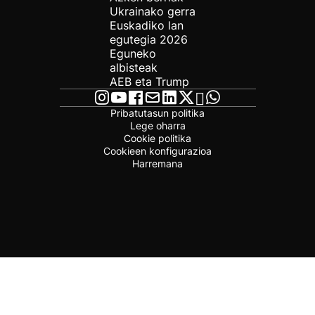
Ukrainako gerra
Euskadiko lan
egutegia 2026
Eguneko
albisteak
AEB eta Trump
Pribatutasun politika
Lege oharra
Cookie politika
Cookieen konfigurazioa
Harremana