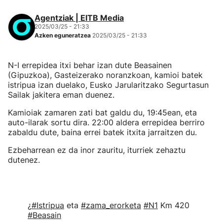
Agentziak | EITB Media
2025/03/25 - 21:33
Azken eguneratzea
2025/03/25 - 21:33
N-I errepidea itxi behar izan dute Beasainen
(Gipuzkoa), Gasteizerako noranzkoan, kamioi batek
istripua izan duelako, Eusko Jarularitzako Segurtasun
Sailak jakitera eman duenez.
Kamioiak zamaren zati bat galdu du, 19:45ean, eta
auto-ilarak sortu dira. 22:00 aldera errepidea berriro
zabaldu dute, baina errei batek itxita jarraitzen du.
Ezbeharrean ez da inor zauritu, iturriek zehaztu
dutenez.
¿
#Istripua
eta
#zama_erorketa
#N1
Km 420
#Beasain