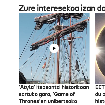
Zure interesekoa izan d
'Atyla' itsasontzi historikoan
EIT
sartuko gara, 'Game of
du 
Thrones'en unibertsoko
hist