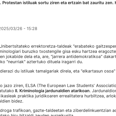
 Protestan istiluak sortu ziren eta ertzain bat zauritu zen.
2025/03/26 - 15:28
Unibertsitateko errektoretza-taldeak "erabateko gaitzespen
riminologiari buruzko txostengile gisa esku hartzea eragozte
en jokabide dela eta, are, "jarrera antidemokratikoa" dakar
ko "neurriak" aztertuko dituela iragarri du.
ierazi du istiluak tamalgariak direla, eta "elkartasun osoa"
o jazo ziren, ELSA (The European Law Students' Associatio
atutako
II. Kriminologia jardunaldien atarikoan
. Jardunaldio
ikasleak praktika juridikoaren errealitatera hurbiltzea, arlo
ldien bidez.
droga trafikoan, gazte-taldeetan eta ziberdelinkuentzian a
ako hiru hitzaldi zeuden aurreikusita.