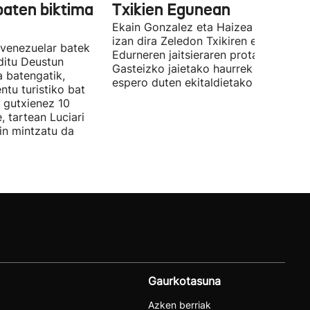
baten biktima
Txikien Egunean
Ekain Gonzalez eta Haizea Lauzurica
izan dira Zeledon Txikiren eta
 venezuelar batek
Edurneren jaitsieraren protagonistak,
ditu Deustun
Gasteizko jaietako haurrek gehien
a batengatik,
espero duten ekitaldietako batean.
tu turistiko bat
k gutxienez 10
, tartean Luciari
kin mintzatu da
Gaurkotasuna
Azken berriak