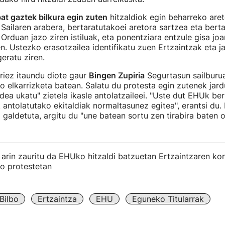
at gaztek bilkura egin zuten
hitzaldiok egin beharreko aret
Sailaren arabera, bertaratutakoei aretora sartzea eta bertat
 Orduan jazo ziren istiluak, eta ponentziara entzule gisa jo
en. Ustezko erasotzailea identifikatu zuen Ertzaintzak eta j
eratu ziren.
riez itaundu diote gaur
Bingen Zupiria
Segurtasun sailburua
ko elkarrizketa batean. Salatu du protesta egin zutenek jar
dea ukatu" zietela ikasle antolatzaileei. "Uste dut EHUk b
k antolatutako ekitaldiak normaltasunez egitea", erantsi du. 
 galdetuta, argitu du "une batean sortu zen tirabira baten 
arin zauritu da EHUko hitzaldi batzuetan Ertzaintzaren ko
ko protestetan
Bilbo
Ertzaintza
EHU
Eguneko Titularrak