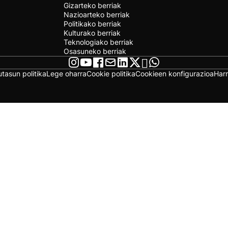
Gizarteko berriak
Nazioarteko berriak
Politikako berriak
Kulturako berriak
Teknologiako berriak
Osasuneko berriak
utasun politika
Lege oharra
Cookie politika
Cookieen konfigurazioa
Har