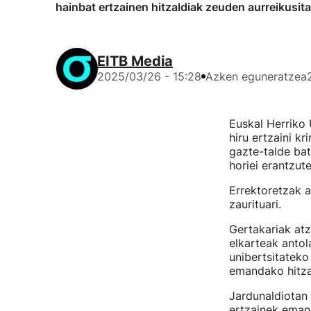
hainbat ertzainen hitzaldiak zeuden aurreikusita.
EITB Media
2025/03/26 - 15:28
Azken eguneratzea
Euskal Herriko 
hiru ertzaini k
gazte-talde bat
horiei erantzute
Errektoretzak ad
zaurituari.
Gertakariak atz
elkarteak antol
unibertsitateko 
emandako hitza
Jardunaldiotan 
ertzainek emand