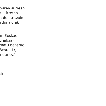
oaren aurrean,
ik irtetea
an den ertzain
ardunaldiak
ri Euskadi
dunaldiak
ermatu beharko
Bestalde,
ondorioz"
ntra