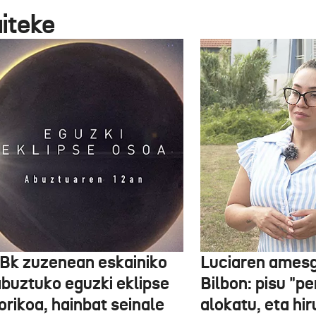
aiteke
Bk zuzenean eskainiko
Luciaren amesg
abuztuko eguzki eklipse
Bilbon: pisu "p
orikoa, hainbat seinale
alokatu, eta hi