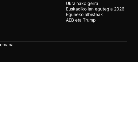
Ukrainako gerra
Euskadiko lan egutegia 2026
Eguneko albisteak
AEB eta Trump
remana