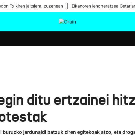
|
don Txikiren jaitsiera, zuzenean
Elkanoren lehorreratzea Getaria
tura
Ikusmiran
Egural
Osasuna
Teknologia
egin ditu ertzainei hi
rotestak
 buruzko jardunaldi batzuk ziren egitekoak atzo, eta droga 