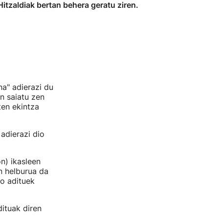
 Hitzaldiak bertan behera geratu ziren.
a" adierazi du
n saiatu zen
ten ekintza
 adierazi dio
n) ikasleen
n helburua da
ko adituek
dituak diren