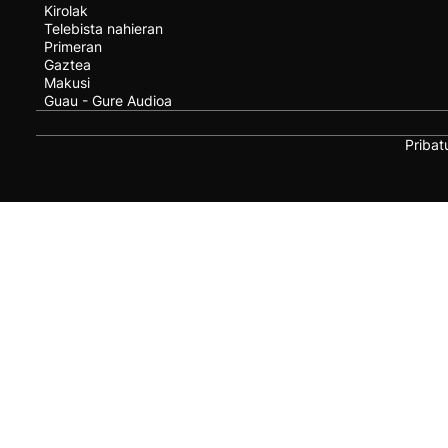
Kirolak
Telebista nahieran
Primeran
Gaztea
Makusi
Guau - Gure Audioa
Pribat