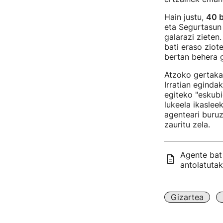
Hain justu,
40 b
eta Segurtasun 
galarazi zieten.
bati eraso ziot
bertan behera g
Atzoko gertaka
Irratian eginda
egiteko "eskubi
lukeela ikaslee
agenteari buruz
zauritu zela.
Agente bat 
antolatuta
Gizartea