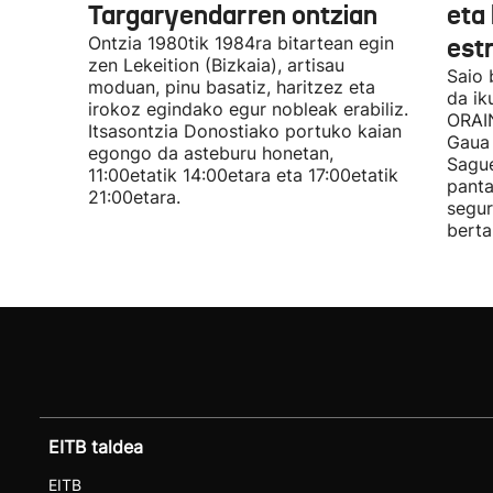
Targaryendarren ontzian
eta 
Ontzia 1980tik 1984ra bitartean egin
est
zen Lekeition (Bizkaia), artisau
Saio 
moduan, pinu basatiz, haritzez eta
da ik
irokoz egindako egur nobleak erabiliz.
ORAIN
Itsasontzia Donostiako portuko kaian
Gaua 
egongo da asteburu honetan,
Sague
11:00etatik 14:00etara eta 17:00etatik
panta
21:00etara.
segur
berta
EITB taldea
EITB