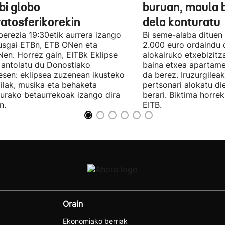
bi globo
buruan, maula 
ratosferikorekin
dela konturatu
berezia 19:30etik aurrera izango
Bi seme-alaba dituen
usgai ETBn, ETB ONen eta
2.000 euro ordaindu 
en. Horrez gain, EITBk Eklipse
alokairuko etxebizitz
antolatu du Donostiako
baina etxea apartamen
sen: eklipsea zuzenean ikusteko
da berez. Iruzurgilea
ilak, musika eta behaketa
pertsonari alokatu die
urako betaurrekoak izango dira
berari. Biktima horre
n.
EITB.
Orain
Ekonomiako berriak