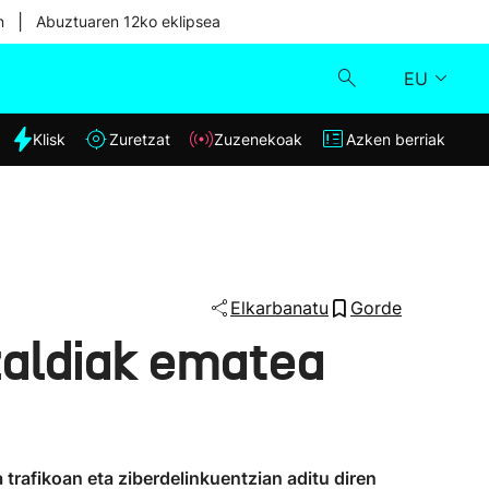
|
n
Abuztuaren 12ko eklipsea
EU
dia
Klisk
Zuretzat
Zuzenekoak
Azken berriak
Klisk
Zuzenekoak
Zuretzat
Elkarbanatu
Gorde
tzaldiak ematea
Azken berriak
trafikoan eta ziberdelinkuentzian aditu diren