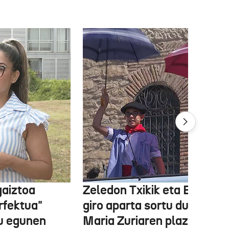
aiztoa
Zeledon Txikik eta Edurnek
erfektua"
giro aparta sortu dute And
ru egunen
Maria Zuriaren plazan,