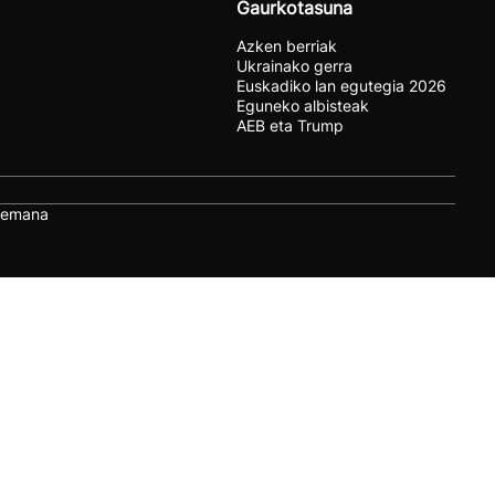
Gaurkotasuna
Azken berriak
Ukrainako gerra
Euskadiko lan egutegia 2026
Eguneko albisteak
AEB eta Trump
remana