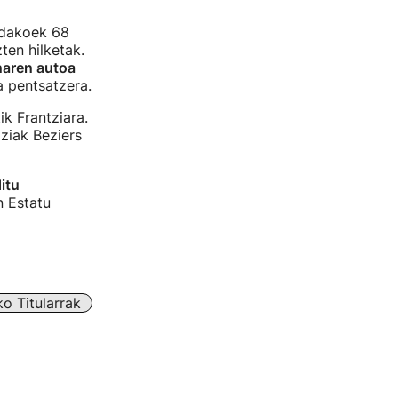
ildakoek 68
ten hilketak.
naren autoa
a pentsatzera.
ik Frantziara.
iziak Beziers
itu
n Estatu
o Titularrak