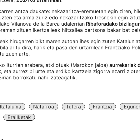
ntzera,
2024ko urtarrilean
.
lkarren antza daukate: nekazaritza-eremuetan egin ziren, h
tuzten eta arma zuriz edo nekazaritzako tresnekin egin zituz
dako Vilanova de la Barca udalerrian
Ribaforadako bizilagu
eraman zituen ikertzaileak hiltzailea pertsona bakar bat zel
leak hirugarren biktimaren autoan ihes egin zuten Kataluniat
ila aritu dira, harik eta pasa den urtarrilean Frantziako Pol
tu zuen arte.
o iturrien arabera, atxilotuak (Marokon jaioa)
aurrekariak d
k
, eta aurrez bi urte eta erdiko kartzela zigorra ezarri ziote
Sirian borrokatu nahi izateagatik.
Katalunia
Nafarroa
Tutera
Frantzia
Egunek
Erailketak