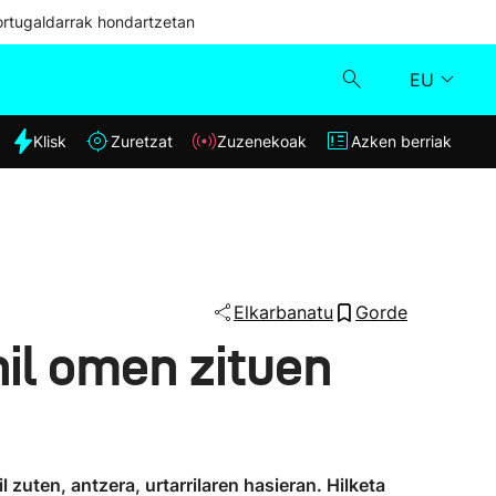
ortugaldarrak hondartzetan
EU
dia
Klisk
Zuretzat
Zuzenekoak
Azken berriak
Klisk
Zuzenekoak
Zuretzat
Elkarbanatu
Gorde
hil omen zituen
Azken berriak
 zuten, antzera, urtarrilaren hasieran. Hilketa