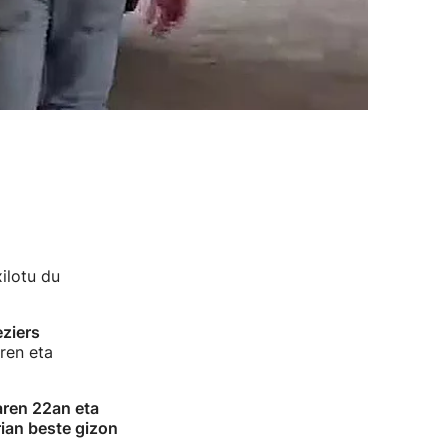
ilotu du
ziers
aren eta
ren 22an eta
rian beste gizon