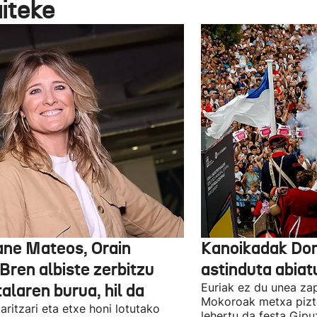
aiteke
ane Mateos, Orain
Kanoikadak Don
Bren albiste zerbitzu
astinduta abiatu
talaren burua, hil da
Euriak ez du unea za
Mokoroak metxa pizt
aritzari eta etxe honi lotutako
lehertu da festa Gipu