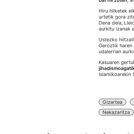
bat hil zuten
, a
Hiru hilketek e
urtetik gora zi
Dena dela, Llei
aurkitu izanak 
Ustezko hiltzai
Geroztik haren b
udalerrian aurki
Kasuaren gertuk
jihadismoagati
Islamikoarekin 
Gizartea
Nekazaritza