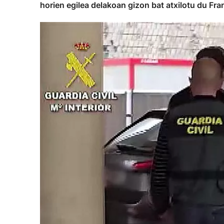
horien egilea delakoan gizon bat atxilotu du Fran