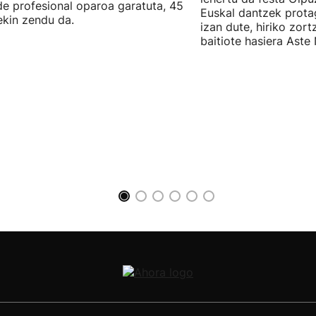
ide profesional oparoa garatuta, 45
Euskal dantzek prota
ekin zendu da.
izan dute, hiriko zor
baitiote hasiera Aste 