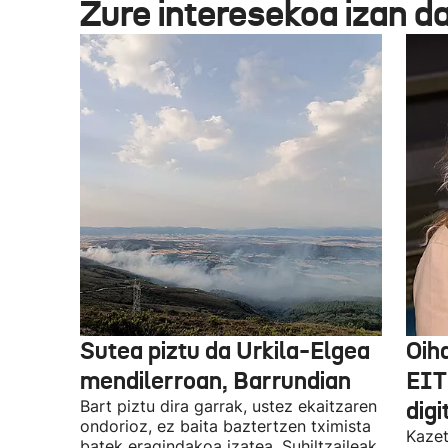
Zure interesekoa izan d
Sutea piztu da Urkila-Elgea
Oih
mendilerroan, Barrundian
EIT
Bart piztu dira garrak, ustez ekaitzaren
digi
ondorioz, ez baita baztertzen tximista
Kazet
batek eragindakoa izatea. Suhiltzaileak