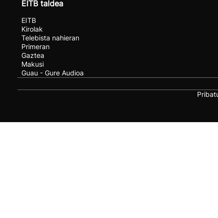
EITB taldea
EITB
Kirolak
Telebista nahieran
Primeran
Gaztea
Makusi
Guau - Gure Audioa
Pribat