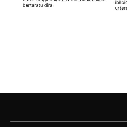
ibilb
bertaratu dira.
urter