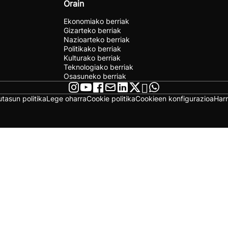
Orain
Ekonomiako berriak
Gizarteko berriak
Nazioarteko berriak
Politikako berriak
Kulturako berriak
Teknologiako berriak
Osasuneko berriak
utasun politika
Lege oharra
Cookie politika
Cookieen konfigurazioa
Har