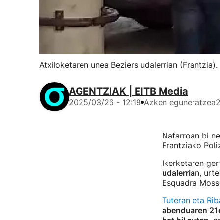
Atxiloketaren unea Beziers udalerrian (Frantzia). 
AGENTZIAK | EITB Media
2025/03/26 - 12:19
Azken eguneratzea
2
Nafarroan bi ne
Frantziako Poliz
Ikerketaren ger
udalerria
n, urt
Esquadra Mosso
Tuteran eta Rib
abenduaren 21