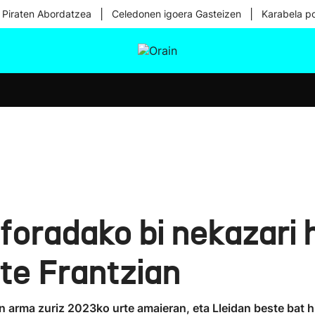
|
|
 Piraten Abordatzea
Celedonen igoera Gasteizen
Karabela p
tura
Ikusmiran
Egural
Osasuna
Teknologia
foradako bi nekazari 
ute Frantzian
 arma zuriz 2023ko urte amaieran, eta Lleidan beste bat hil