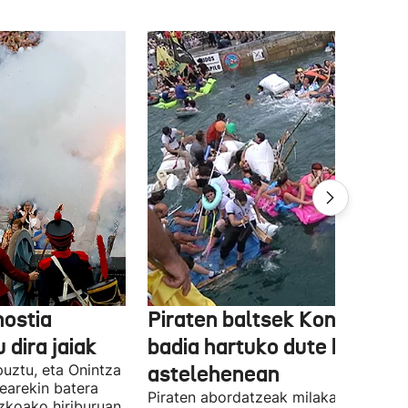
ostia
Piraten baltsek Kontxako
 dira jaiak
badia hartuko dute berriro
puztu, eta Onintza
astelehenean
earekin batera
Piraten abordatzeak milaka parte-
zkoako hiriburuan.