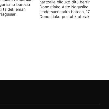
hartzaile bilduko ditu berriro
gonismo berezia
Donostiako Aste Nagusiko hitzordu
tzi taldek eman
jendetsuenetako batean, 17:00etan,
Nagusiari.
Donostiako portutik aterako baitira.