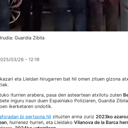
Irudia: Guardia Zibila
025/03/26 - 12:19
kazari eta Lleidan hirugarren bat hil omen zituen gizona atx
iak.
tuko iturrien arabera, pasa den asteartean atxilotu zuten
Be
ebete inguru iraun duen Espainiako Poliziaren, Guardia Zibil
en ikerketaren ondotik.
aforadan bi pertsona hil
zituzten arma zuriz
2023ko azaroa
ean
, hurrenez hurren, eta Lleidako
Vilanova de la Barca her