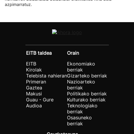
azpimarratuz.
EITB taldea
Orain
EITB
Ekonomiako
Kirolak
berriak
Telebista nahieran
Gizarteko berriak
Primeran
Nazioarteko
Gaztea
berriak
Makusi
Politikako berriak
Guau - Gure
Kulturako berriak
Audioa
Teknologiako
berriak
Osasuneko
berriak