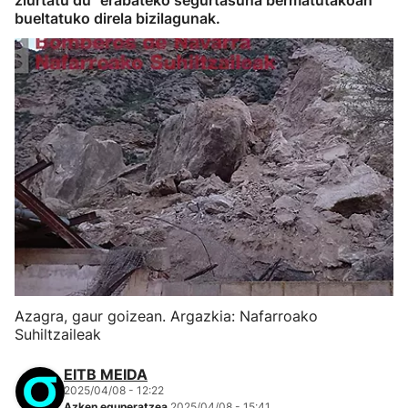
ziurtatu du "erabateko segurtasuna bermatutakoan"
bueltatuko direla bizilagunak.
Azagra, gaur goizean. Argazkia: Nafarroako
Suhiltzaileak
EITB MEIDA
2025/04/08 - 12:22
Azken eguneratzea
2025/04/08 - 15:41