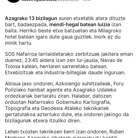
Azagrako 13 bizilagun
euren etxetatik atera dituzte
bart, badaezpada,
mendi-hegal batean luizia
izan
baita. Herriko beste etxe batzuetan eta Milagroko
hotel batean igaro dute gaua guztiek. Inork ez du
minik hartu.
SOS Nafarroa larrialdietarako zerbitzuak jakitera eman
duenez, 23:45 aldera izan zen lur-jausia, Navas de
Tolosa kalean, herriaren sarreretako batean.
Etxebizitzak eta industria-biltegiak daude inguruan.
Abisua jaso ondoren, Azkoiengo suhiltzaileak, Foru
Poliziako hainbat agente eta Azagrako Udaleko
ordezkariak bertaratu ziren. Halaber, datozen
orduotan Nafarroako Gobernuko Kartografia,
Topografia eta Geodesia Ataleko teknikariek
gertatutakoa aztertuko dute, eta ondoren jakingo da
bizilagunak etxera itzuliko diren.
Lehen txosten teknikoen berri izan ondoren, Ruben
Medrano Azagrako alkateak aurreratu du luizitik