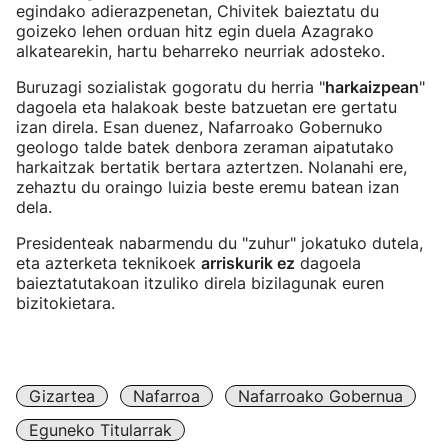
egindako adierazpenetan, Chivitek baieztatu du
goizeko lehen orduan hitz egin duela Azagrako
alkatearekin, hartu beharreko neurriak adosteko.
Buruzagi sozialistak gogoratu du herria "
harkaizpean
"
dagoela eta halakoak beste batzuetan ere gertatu
izan direla. Esan duenez, Nafarroako Gobernuko
geologo talde batek denbora zeraman aipatutako
harkaitzak bertatik bertara aztertzen. Nolanahi ere,
zehaztu du oraingo luizia beste eremu batean izan
dela.
Presidenteak nabarmendu du "zuhur" jokatuko dutela,
eta azterketa teknikoek
arriskurik ez
dagoela
baieztatutakoan itzuliko direla bizilagunak euren
bizitokietara.
Gizartea
Nafarroa
Nafarroako Gobernua
Eguneko Titularrak