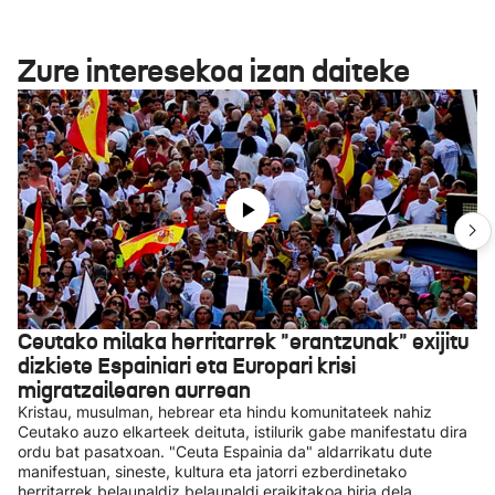
Zure interesekoa izan daiteke
Ceutako milaka herritarrek "erantzunak" exijitu
dizkiete Espainiari eta Europari krisi
migratzailearen aurrean
Kristau, musulman, hebrear eta hindu komunitateek nahiz
Ceutako auzo elkarteek deituta, istilurik gabe manifestatu dira
ordu bat pasatxoan. "Ceuta Espainia da" aldarrikatu dute
manifestuan, sineste, kultura eta jatorri ezberdinetako
herritarrek belaunaldiz belaunaldi eraikitakoa hiria dela