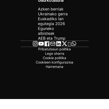
Gaurkotasuna
Azken berriak
Ukrainako gerra
Euskadiko lan
egutegia 2026
Eguneko
albisteak
AEB eta Trump
Pribatutasun politika
Lege oharra
Cookie politika
Cookieen konfigurazioa
Harremana