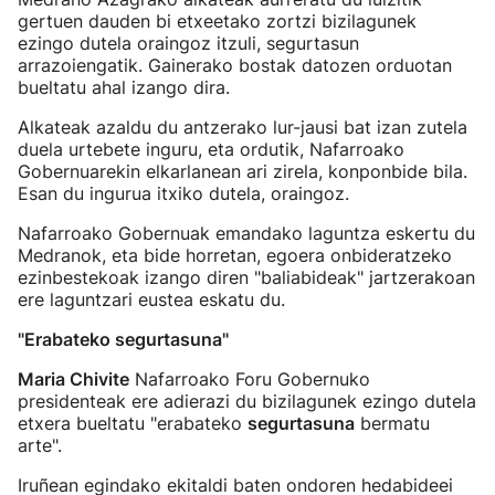
gertuen dauden bi etxeetako zortzi bizilagunek
ezingo dutela oraingoz itzuli, segurtasun
arrazoiengatik. Gainerako bostak datozen orduotan
bueltatu ahal izango dira.
Alkateak azaldu du antzerako lur-jausi bat izan zutela
duela urtebete inguru, eta ordutik, Nafarroako
Gobernuarekin elkarlanean ari zirela, konponbide bila.
Esan du ingurua itxiko dutela, oraingoz.
Nafarroako Gobernuak emandako laguntza eskertu du
Medranok, eta bide horretan, egoera onbideratzeko
ezinbestekoak izango diren "baliabideak" jartzerakoan
ere laguntzari eustea eskatu du.
"Erabateko segurtasuna"
Maria Chivite
Nafarroako Foru Gobernuko
presidenteak ere adierazi du bizilagunek ezingo dutela
etxera bueltatu "erabateko
segurtasuna
bermatu
arte".
Iruñean egindako ekitaldi baten ondoren hedabideei