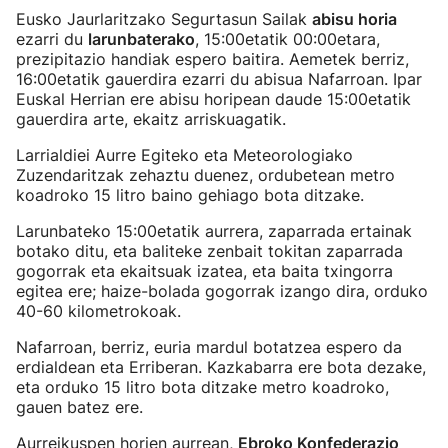
Eusko Jaurlaritzako Segurtasun Sailak
abisu horia
ezarri du
larunbaterako
, 15:00etatik 00:00etara,
prezipitazio handiak espero baitira. Aemetek berriz,
16:00etatik gauerdira ezarri du abisua Nafarroan. Ipar
Euskal Herrian ere abisu horipean daude 15:00etatik
gauerdira arte, ekaitz arriskuagatik.
Larrialdiei Aurre Egiteko eta Meteorologiako
Zuzendaritzak zehaztu duenez, ordubetean metro
koadroko 15 litro baino gehiago bota ditzake.
Larunbateko 15:00etatik aurrera, zaparrada ertainak
botako ditu, eta baliteke zenbait tokitan zaparrada
gogorrak eta ekaitsuak izatea, eta baita txingorra
egitea ere; haize-bolada gogorrak izango dira, orduko
40-60 kilometrokoak.
Nafarroan, berriz, euria mardul botatzea espero da
erdialdean eta Erriberan. Kazkabarra ere bota dezake,
eta orduko 15 litro bota ditzake metro koadroko,
gauen batez ere.
Aurreikuspen horien aurrean,
Ebroko Konfederazio