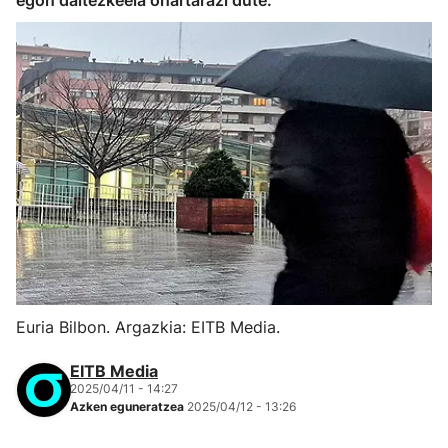
egon daitezkeela ohartarazi dute.
Euria Bilbon. Argazkia: EITB Media.
EITB Media
2025/04/11 - 14:27
Azken eguneratzea
2025/04/12 - 13:26