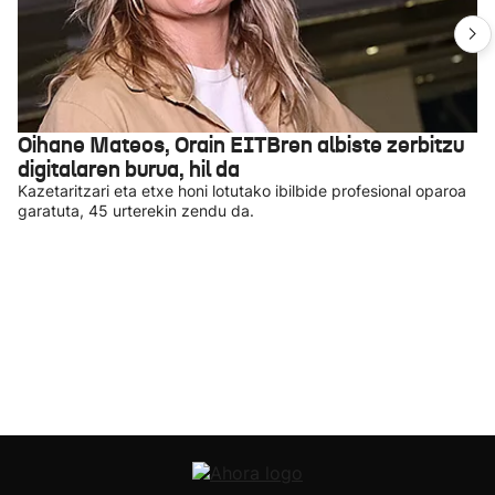
Oihane Mateos, Orain EITBren albiste zerbitzu
digitalaren burua, hil da
Kazetaritzari eta etxe honi lotutako ibilbide profesional oparoa
garatuta, 45 urterekin zendu da.