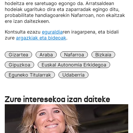
hodeitza ere saretuago egongo da. Arratsaldean
hodeiak ugarituko dira eta zaparradak egingo ditu,
probabilitate handiagoarekin Nafarroan, non ekaitzak
ere izan daitezkeen.
Kontsulta ezazu
eguraldia
ren iragarpena, eta bidali
zure
argazkiak eta bideoak
.
Gizartea
Araba
Nafarroa
Bizkaia
Gipuzkoa
Euskal Autonomia Erkidegoa
Eguneko Titularrak
Udaberria
Zure interesekoa izan daiteke