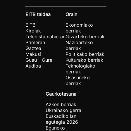
EITB taldea
Orain
EITB
Ekonomiako
Kirolak
berriak
Telebista nahieran
Gizarteko berriak
Primeran
Nazioarteko
Gaztea
berriak
Makusi
Politikako berriak
Guau - Gure
Kulturako berriak
Audioa
Teknologiako
berriak
Osasuneko
berriak
Gaurkotasuna
Azken berriak
Ukrainako gerra
Euskadiko lan
egutegia 2026
Eguneko