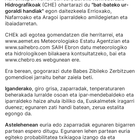
Hidrografikoak
(CHE) ohartarazi du
"bat-bateko ur-
goraldi handiak"
egon daitezkeela Errioxako,
Nafarroako eta Aragoi iparraldeko amildegietan eta
ibaiadarretan.
CHEk adi egotea gomendatzen die herritarrei, eta
www.aemet.es Meteorologiako Estatu Agentzian eta
www.saihebro.com SAIH Ebron datu meteorologiko
eta hidrologikoen bilakaera kontsultatzeko, bai eta
www.chebro.es webgunean ere.
Era berean, gogorarazi dute Babes Zibileko Zerbitzuen
gomendioei jarraitu behar zaiela beti.
Iganderako
, giro grisa, zaparradak, tenperaturaren
beherakada lurralde osoan eta ipar-mendebaldeko eta
iparraldeko haize ahula ibiliko da, Euskalmetek iragarri
duenez; egunaren zati handi batean, zerua estalita
egongo da.
Astelehenean
euria edo zaparradak egunaren bigarren
partean espero ditugu. Egunaren lehen partean euria
egiteko probabilitatea txikiagoa izango da eta