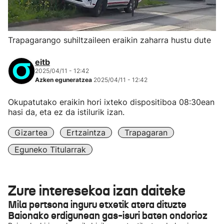
Trapagarango suhiltzaileen eraikin zaharra hustu dute
eitb
2025/04/11 - 12:42
Azken eguneratzea
2025/04/11 - 12:42
Okupatutako eraikin hori ixteko dispositiboa 08:30ean
hasi da, eta ez da istilurik izan.
Gizartea
Ertzaintza
Trapagaran
Eguneko Titularrak
Zure interesekoa izan daiteke
Mila pertsona inguru etxetik atera dituzte
Baionako erdigunean gas-isuri baten ondorioz