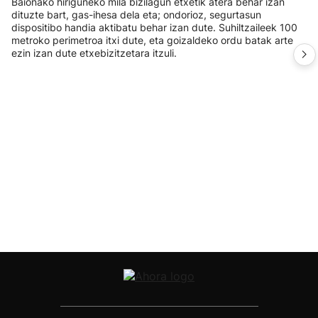
Baionako hiriguneko mila bizilagun etxetik atera behar izan
dituzte bart, gas-ihesa dela eta; ondorioz, segurtasun
dispositibo handia aktibatu behar izan dute. Suhiltzaileek 100
metroko perimetroa itxi dute, eta goizaldeko ordu batak arte
ezin izan dute etxebizitzetara itzuli.