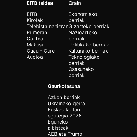
EITB taldea
Orain
EITB
Ekonomiako
Kirolak
berriak
Telebista nahieran
Gizarteko berriak
Primeran
Nazioarteko
Gaztea
berriak
Makusi
Politikako berriak
Guau - Gure
Kulturako berriak
Audioa
Teknologiako
berriak
Osasuneko
berriak
Gaurkotasuna
Azken berriak
Ukrainako gerra
Euskadiko lan
egutegia 2026
Eguneko
albisteak
AEB eta Trump