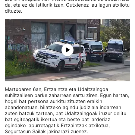
da, eta ez da istilurik izan. Gutxienez lau lagun atxilotu
dituzte.
Martxoaren 6an, Ertzaintza eta Udaltzaingoa
suhiltzaileen parke zaharrean sartu ziren. Egun hartan,
hogei bat pertsona aurkitu zituzten eraikin
abandonatuan, bilatzeko agindu judiziala indarrean
zuten batzuk tartean, bat Udaltzaingoak iruzur delitu
bat egiteagatik ikertua eta beste bat larderiaz
egindako lapurretagatik Ertzaintzak atxilotua,
Segurtasun Sailak jakinarazi zuenez.