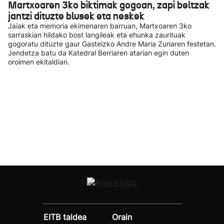
Martxoaren 3ko biktimak gogoan, zapi beltzak
jantzi dituzte blusek eta neskek
Jaiak eta memoria ekimenaren barruan, Martxoaren 3ko
sarraskian hildako bost langileak eta ehunka zaurituak
gogoratu dituzte gaur Gasteizko Andre Maria Zuriaren festetan.
Jendetza batu da Katedral Berriaren atarian egin duten
oroimen ekitaldian.
EITB taldea
Orain