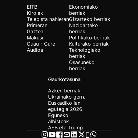
EITB
Ekonomiako
Kirolak
berriak
Telebista nahieran
Gizarteko berriak
Primeran
Nazioarteko
Gaztea
berriak
Makusi
Politikako berriak
Guau - Gure
Kulturako berriak
Audioa
Teknologiako
berriak
Osasuneko
berriak
Gaurkotasuna
Azken berriak
Ukrainako gerra
Euskadiko lan
egutegia 2026
Eguneko
albisteak
AEB eta Trump