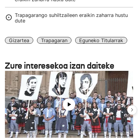
Trapagarango suhiltzaileen eraikin zaharra hustu
dute
Gizartea
Trapagaran
Eguneko Titularrak
Zure interesekoa izan daiteke