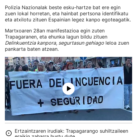
Polizia Nazionalak beste esku-hartze bat ere egin
zuen lokal horretan, eta hainbat pertsona identifikatu
eta atxilotu zituen Espainian legez kanpo egoteagatik.
Martxoaren 28an manifestazioa egin zuten
Trapagaranen, eta ehunka lagun bildu zituen
Delinkuentzia kanpora, segurtasun gehiago
leloa zuen
pankarta baten atzean.
Ertzaintzaren irudiak: Trapagarango suhiltzaileen
eraikin zaharra hustu dute