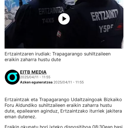
Ertzaintzaren irudiak: Trapagarango suhiltzaileen
eraikin zaharra hustu dute
EITB MEDIA
2025/04/11 - 11:55
Azken eguneratzea
2025/04/11 - 11:55
Ertzaintzak eta Trapagarango Udaltzaingoak Bizkaiko
Foru Aldundiko suhiltzaileen eraikin zaharra hustu
dute, epailearen aginduz, Ertzaintzako iturriek jakitera
eman dutenez.
Eraikin okupatu hori ixteko dispositiboa 08:30ean hasi