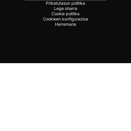
Pribatutasun politika
Lege oharra
Cookie politika
Cookieen konfigurazioa
Harremana