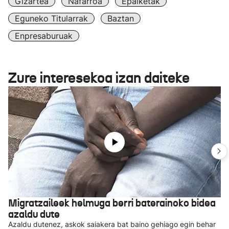
Gizartea
Nafarroa
Epaiketak
Eguneko Titularrak
Baztan
Enpresaburuak
Zure interesekoa izan daiteke
Migratzaileek helmuga berri baterainoko bidea
azaldu dute
Azaldu dutenez, askok saiakera bat baino gehiago egin behar