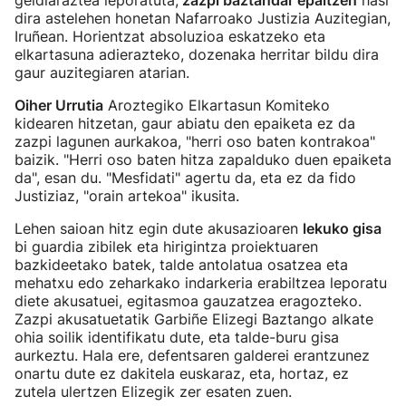
geldiaraztea leporatuta,
zazpi baztandar epaitzen
hasi
dira astelehen honetan Nafarroako Justizia Auzitegian,
Iruñean. Horientzat absoluzioa eskatzeko eta
elkartasuna adierazteko, dozenaka herritar bildu dira
gaur auzitegiaren atarian.
Oiher Urrutia
Aroztegiko Elkartasun Komiteko
kidearen hitzetan, gaur abiatu den epaiketa ez da
zazpi lagunen aurkakoa, "herri oso baten kontrakoa"
baizik. "Herri oso baten hitza zapalduko duen epaiketa
da", esan du. "Mesfidati" agertu da, eta ez da fido
Justiziaz, "orain artekoa" ikusita.
Lehen saioan hitz egin dute akusazioaren
lekuko gisa
bi guardia zibilek eta hirigintza proiektuaren
bazkideetako batek, talde antolatua osatzea eta
mehatxu edo zeharkako indarkeria erabiltzea leporatu
diete akusatuei, egitasmoa gauzatzea eragozteko.
Zazpi akusatuetatik Garbiñe Elizegi Baztango alkate
ohia soilik identifikatu dute, eta talde-buru gisa
aurkeztu. Hala ere, defentsaren galderei erantzunez
onartu dute ez dakitela euskaraz, eta, hortaz, ez
zutela ulertzen Elizegik zer esaten zuen.