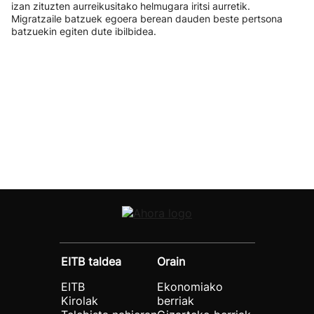
izan zituzten aurreikusitako helmugara iritsi aurretik.
Migratzaile batzuek egoera berean dauden beste pertsona
batzuekin egiten dute ibilbidea.
EITB taldea
Orain
EITB
Ekonomiako
Kirolak
berriak