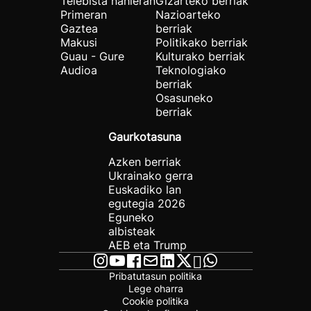
Telebista nahieran
Gizarteko berriak
Primeran
Nazioarteko
Gaztea
berriak
Makusi
Politikako berriak
Guau - Gure
Kulturako berriak
Audioa
Teknologiako
berriak
Osasuneko
berriak
Gaurkotasuna
Azken berriak
Ukrainako gerra
Euskadiko lan
egutegia 2026
Eguneko
albisteak
AEB eta Trump
Pribatutasun politika
Lege oharra
Cookie politika