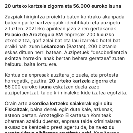
20 urteko kartzela zigorra eta 56.000 euroko isuna
Zazpiak hirigintza proiektu baten kontrako akanpada
batean parte hartzeagatik identifikatu eta auzipetu
zituzten. 2021eko apirilean jazo ziren gertakariak.
Palacio de Arozteguia SM
enpresak 200 luxuzko
etxebizitza, golf zelai bat eta lau izarreko hotel bat
eraiki nahi zuen
Lekarozen
(Baztan), 200 biztanle
eskas dituen herri batean. Auzipetuek "desobedientzia
ekintza horrekin lanak bertan behera geratzea" zuten
helburu, baita lortu ere.
Kontua da enpresak auzitara jo zuela, eta protesta
horregatik, guztira,
20 urteko kartzela zigorra
eta
56.000 euroko
isuna
eskatzen duela zazpi
auzipetuentzat, talde kriminaleko kide izatea egotzita.
Orain arte
akordioa lortzeko saiakerak egin ditu
Fiskaltzak
, baina denek egin dute kale, azkenak,
asteon bertan. Aroztegiko Elkartasun Komiteak
oharrean azaldu duenez, enpresa talde kriminalaren
akusazioa kentzeko prest agertu da, baina
ez du