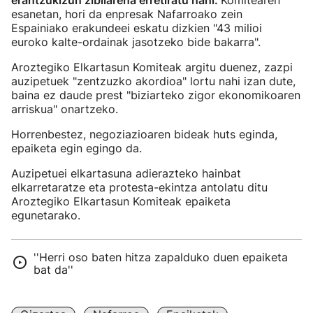
erantzukizun zibilarena erretiratu nahi.
Komitearen
esanetan, hori da enpresak Nafarroako zein
Espainiako erakundeei eskatu dizkien "43 milioi
euroko kalte-ordainak jasotzeko bide bakarra".
Aroztegiko Elkartasun Komiteak argitu duenez, zazpi
auzipetuek "zentzuzko akordioa" lortu nahi izan dute,
baina ez daude prest "biziarteko zigor ekonomikoaren
arriskua" onartzeko.
Horrenbestez, negoziazioaren bideak huts eginda,
epaiketa egin egingo da.
Auzipetuei elkartasuna adierazteko hainbat
elkarretaratze eta protesta-ekintza antolatu ditu
Aroztegiko Elkartasun Komiteak epaiketa
egunetarako.
''Herri oso baten hitza zapalduko duen epaiketa
bat da''