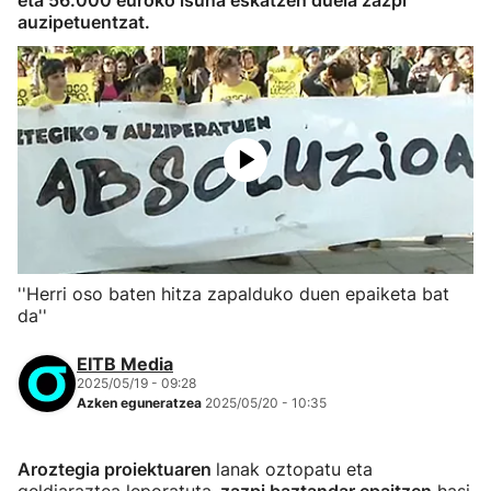
eta 56.000 euroko isuna eskatzen duela zazpi
auzipetuentzat.
''Herri oso baten hitza zapalduko duen epaiketa bat
da''
EITB Media
2025/05/19 - 09:28
Azken eguneratzea
2025/05/20 - 10:35
Aroztegia proiektuaren
lanak oztopatu eta