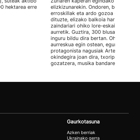
), suteak aktibo
Zuriaren kaperan egindako
00 hektarea erre
elizkizunarekin. Ondoren, beteranoek
erroskillak eta ardo gozoa dastatu
dituzte, elizako balkoia hartu eta hiri
zaindariari ohiko lore-eskaintza egin
aurretik. Guztira, 300 blusa eta neska
inguru bildu dira bertan. Ohorezko
aurreskua egin ostean, eguneko
protagonista nagusiak Artepan
okindegira joan dira, txoripanez
gozatzera, musika bandaren erritmor
Gaurkotasuna
Azken berriak
Ukrainako gerra