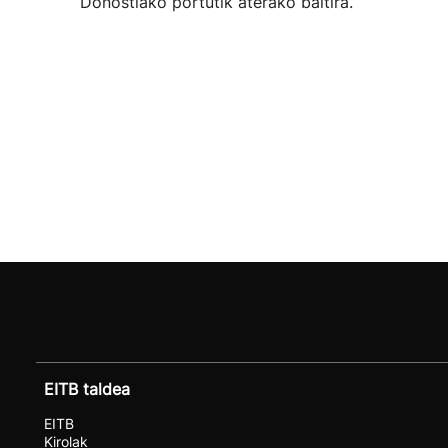
Donostiako portutik aterako baitira.
EITB taldea
EITB
Kirolak