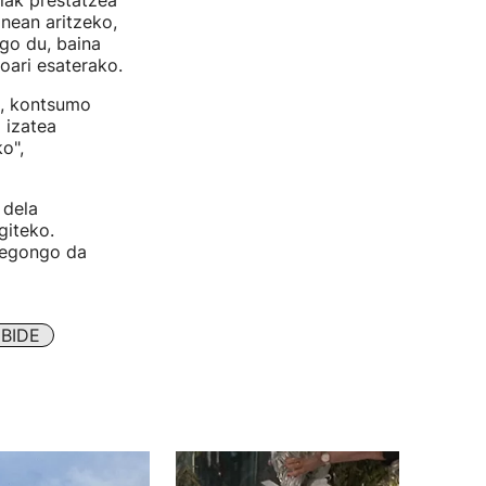
lak prestatzea
anean aritzeko,
go du, baina
oari esaterako.
u, kontsumo
 izatea
o",
 dela
iteko.
e egongo da
BIDE