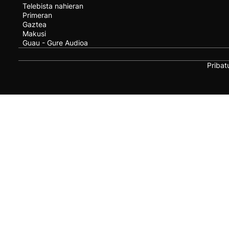
Telebista nahieran
Primeran
Gaztea
Makusi
Guau - Gure Audioa
Pribat