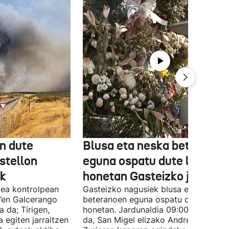
en dute
Blusa eta neska beteranoe
stellon
eguna ospatu dute larunba
ek
honetan Gasteizko jaietan
tea kontrolpean
Gasteizko nagusiek blusa eta neska
d’en Galcerango
beteranoen eguna ospatu dute larunb
a da; Tirigen,
honetan. Jardunaldia 09:00etan hasi
a egiten jarraitzen
da, San Migel elizako Andre Maria