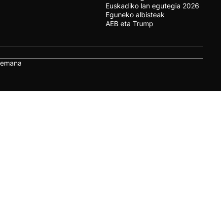
Euskadiko lan egutegia 2026
Eguneko albisteak
AEB eta Trump
remana