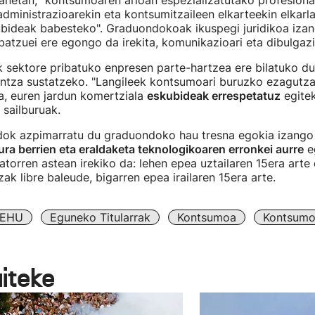
anetan, "kontsumoaren arloan espezializatutako profesiona
dministrazioarekin eta kontsumitzaileen elkarteekin elkarl
ubideak babesteko". Graduondokoak ikuspegi juridikoa izan
 batzuei ere egongo da irekita, komunikazioari eta dibulgazi
sektore pribatuko enpresen parte-hartzea ere bilatuko d
untza sustatzeko. "Langileek kontsumoari buruzko ezagutza
a, euren jardun komertziala
eskubideak errespetatuz
egitek
sailburuak.
dok azpimarratu du graduondoko hau tresna egokia izango
a berrien eta eraldaketa teknologikoaren erronkei aurre
eg
atorren astean irekiko da: lehen epea uztailaren 15era art
zak libre baleude, bigarren epea irailaren 15era arte.
EHU
Eguneko Titularrak
Kontsumoa
Kontsumo
aiteke