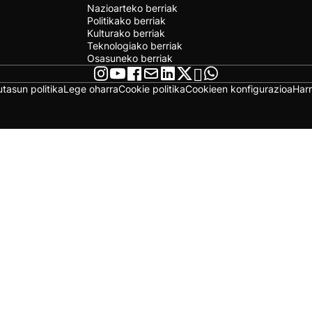
Nazioarteko berriak
Politikako berriak
Kulturako berriak
Teknologiako berriak
Osasuneko berriak
utasun politika
Lege oharra
Cookie politika
Cookieen konfigurazioa
Har