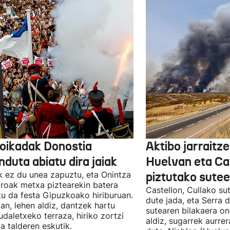
oikadak Donostia
Aktibo jarraitz
nduta abiatu dira jaiak
Huelvan eta Ca
k ez du unea zapuztu, eta Onintza
piztutako sute
oak metxa piztearekin batera
Castellon, Cullako su
tu da festa Gipuzkoako hiriburuan.
dute jada, eta Serra 
ian, lehen aldiz, dantzek hartu
sutearen bilakaera on
udaletxeko terraza, hiriko zortzi
aldiz, sugarrek aurrer
a talderen eskutik.