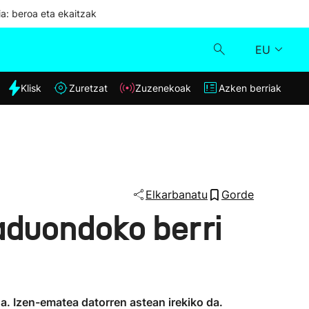
ia: beroa eta ekaitzak
EU
dia
Klisk
Zuretzat
Zuzenekoak
Azken berriak
Klisk
Zuzenekoak
Zuretzat
Elkarbanatu
Gorde
aduondoko berri
Azken berriak
a. Izen-ematea datorren astean irekiko da.