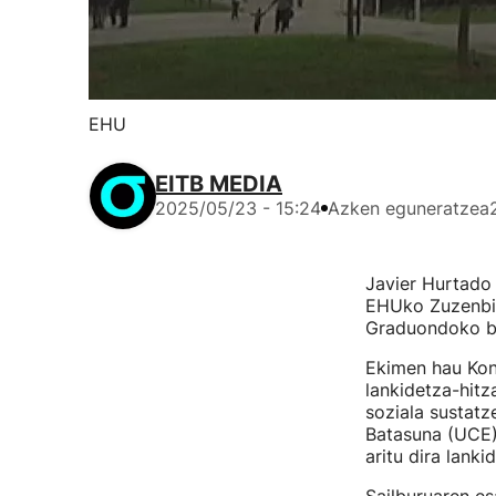
EHU
EITB MEDIA
2025/05/23 - 15:24
Azken eguneratzea
Javier Hurtado
EHUko Zuzenbid
Graduondoko be
Ekimen hau Kon
lankidetza-hitz
soziala sustatz
Batasuna (UCE) 
aritu dira lanki