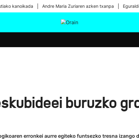
|
|
tiako kanoikada
Andre Maria Zuriaren azken txanpa
Egurald
tura
Ikusmiran
Egural
Osasuna
Teknologia
kubideei buruzko gr
gikoaren erronkei aurre egiteko funtsezko tresna izango d