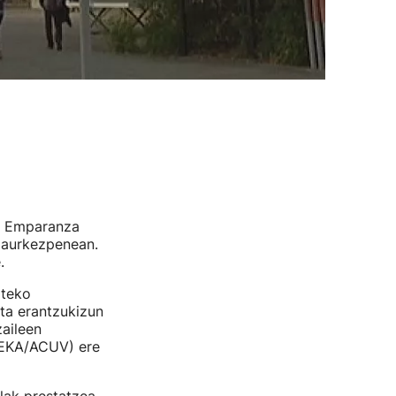
to Emparanza
 aurkezpenean.
.
rteko
eta erantzukizun
aileen
 (EKA/ACUV) ere