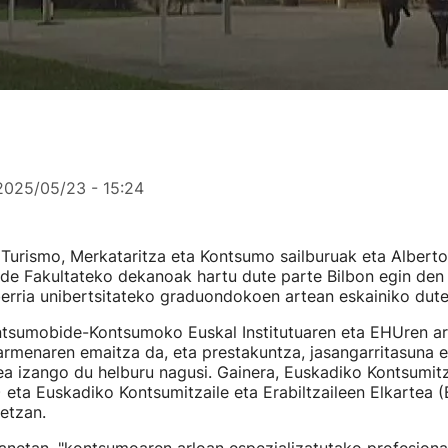
2025/05/23 - 15:24
 Turismo, Merkataritza eta Kontsumo sailburuak eta Alber
e Fakultateko dekanoak hartu dute parte Bilbon egin den
rria unibertsitateko graduondokoen artean eskainiko dute
tsumobide-Kontsumoko Euskal Institutuaren eta EHUren a
armenaren emaitza da, eta prestakuntza, jasangarritasuna 
ea izango du helburu nagusi. Gainera, Euskadiko Kontsumitz
eta Euskadiko Kontsumitzaile eta Erabiltzaileen Elkartea
detzan.