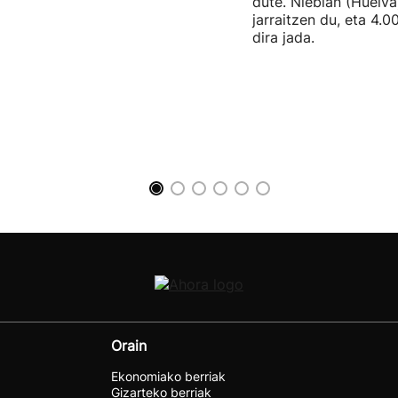
dute. Nieblan (Huelva
jarraitzen du, eta 4.0
dira jada.
Orain
Ekonomiako berriak
Gizarteko berriak