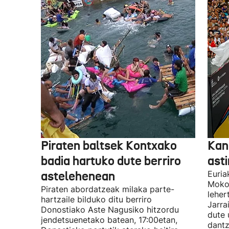
Piraten baltsek Kontxako
Kan
badia hartuko dute berriro
asti
astelehenean
Euria
Mokor
Piraten abordatzeak milaka parte-
leher
hartzaile bilduko ditu berriro
Jarra
Donostiako Aste Nagusiko hitzordu
dute 
jendetsuenetako batean, 17:00etan,
dantz