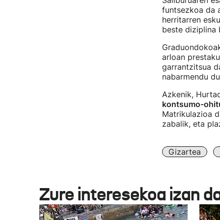
Sailburuaren es
funtsezkoa da a
herritarren esk
beste diziplina
Graduondokoak 
arloan prestak
garrantzitsua d
nabarmendu du 
Azkenik, Hurta
kontsumo-ohitur
Matrikulazioa d
zabalik, eta pla
Gizartea
Zure interesekoa izan d