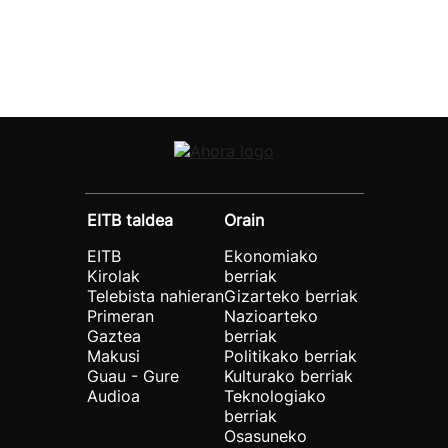
EITB taldea
Orain
EITB
Ekonomiako
Kirolak
berriak
Telebista nahieran
Gizarteko berriak
Primeran
Nazioarteko
Gaztea
berriak
Makusi
Politikako berriak
Guau - Gure
Kulturako berriak
Audioa
Teknologiako
berriak
Osasuneko