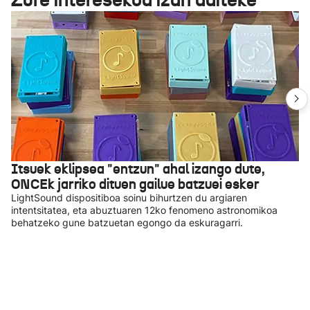
Itsuek eklipsea "entzun" ahal izango dute,
ONCEk jarriko dituen gailue batzuei esker
LightSound dispositiboa soinu bihurtzen du argiaren
intentsitatea, eta abuztuaren 12ko fenomeno astronomikoa
behatzeko gune batzuetan egongo da eskuragarri.