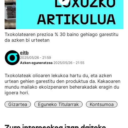
Txokolatearen prezioa % 30 baino gehiago garestitu
da azken bi urteetan
eitb
2025/05/26 - 21:59
Azken eguneratzea
2025/05/26 - 21:55
Txokolateak olioaren lekukoa hartu du, eta azken
urtean gehien garestitu den produktua da. Kakaoaren
mundu mailako ekoizpenaren beherakadak eragin du
igoera hori.
Gizartea
Eguneko Titularrak
Kontsumoa
Zure interesekoa izan daiteke