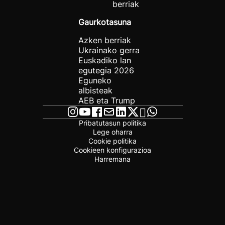
berriak
Gaurkotasuna
Azken berriak
Ukrainako gerra
Euskadiko lan
egutegia 2026
Eguneko
albisteak
AEB eta Trump
Pribatutasun politika
Lege oharra
Cookie politika
Cookieen konfigurazioa
Harremana