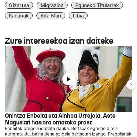
Gizartea
Migrazioa
Eguneko Titularrak
Kanariak
Aita Mari
Libia
Zure interesekoa izan daiteke
Onintza Enbeita eta Ainhoa Urrejola, Aste
Nagusiari hasiera emateko prest
Enbeitak pregoia idatzita dauka. Bertsoak egongo direla
aurreratu du, baina dena ez dela bertsotan izango. Pregoilariak