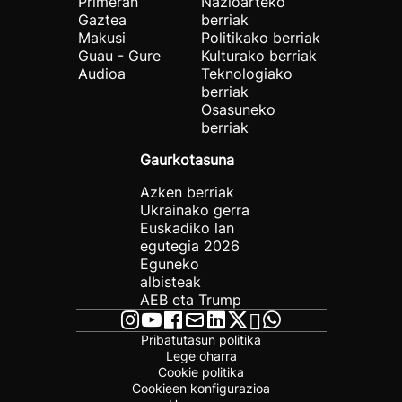
Primeran
Nazioarteko
Gaztea
berriak
Makusi
Politikako berriak
Guau - Gure
Kulturako berriak
Audioa
Teknologiako
berriak
Osasuneko
berriak
Gaurkotasuna
Azken berriak
Ukrainako gerra
Euskadiko lan
egutegia 2026
Eguneko
albisteak
AEB eta Trump
Pribatutasun politika
Lege oharra
Cookie politika
Cookieen konfigurazioa