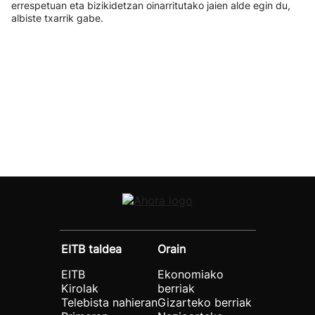
errespetuan eta bizikidetzan oinarritutako jaien alde egin du,
albiste txarrik gabe.
EITB taldea
Orain
EITB
Ekonomiako
Kirolak
berriak
Telebista nahieran
Gizarteko berriak