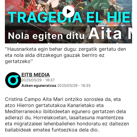
''Hausnarketa egin behar dugu: zergatik gertatu den
eta nola alda ditzakegun gauzak berriro ez
gertatzeko''
EITB MEDIA
2025/05/29 - 16:37
Azken eguneratzea
2025/05/29 - 16:35
Cristina Campo Aita Mari ontziko soroslea da, eta
atzo Hierron gertatutakoa Kanarietako eta
Mediterraneoko ibilbideetan egunero gertatzen dela
adierazi du. Horrelakoetan, lasaitasuna mantentzea
eta migratzaleei lehenbailehen hondoratu ez daitezen
baliabideak ematea funtsezkoa dela dio.