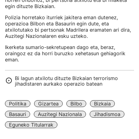
horren ondorioz, bi pertsona atxilotu eta bi miaketa
egin dituzte Bizkaian.
Polizia horretako iturriek jakitera eman dutenez,
operazioa Bilbon eta Basaurin egin dute, eta
atxilotutako bi pertsonak Madrilera eramaten ari dira,
Auzitegi Nazionalaren esku uzteko.
Ikerketa sumario-sekretupean dago eta, beraz,
oraingoz ez da horri buruzko xehetasun gehiagorik
eman.
Bi lagun atxilotu dituzte Bizkaian terrorismo
jihadistaren aurkako operazio batean
Politika
Gizartea
Bilbo
Bizkaia
Basauri
Auzitegi Nazionala
Jihadismoa
Eguneko Titularrak