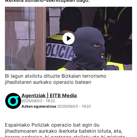
Ikerketa sumario-sekretupean dago.
Bi lagun atxilotu dituzte Bizkaian terrorismo
jihadistaren aurkako operazio batean
Agentziak | EITB Media
2025/06/03 - 19:22
Azken eguneratzea
2025/06/03 - 19:22
Espainiako Poliziak operazio bat egin du
jihadismoaren aurkako ikerketa batekin lotuta, eta,