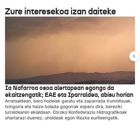
Zure interesekoa izan daiteke
Ia Nafarroa osoa alertapean egongo da
ekaitzengatik; EAE eta Iparraldea, abisu horian
Arratsaldean, bero hodeiak garatu eta zaparrada trumoitsuak,
txingorra eta haize bolada gogorrak espero dira, bereziki
lurraldearen ekialdean. Ebroko Konfederazio Hidrografikoak
ohartarazi duenez, uholdeak egon litezke euriteengatik.