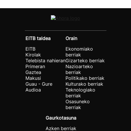
EITB taldea
Orain
EITB
Ekonomiako
Kirolak
berriak
Telebista nahieran
Gizarteko berriak
Primeran
Nazioarteko
Gaztea
berriak
Makusi
Politikako berriak
Guau - Gure
Kulturako berriak
Audioa
Teknologiako
berriak
Osasuneko
berriak
Gaurkotasuna
Azken berriak