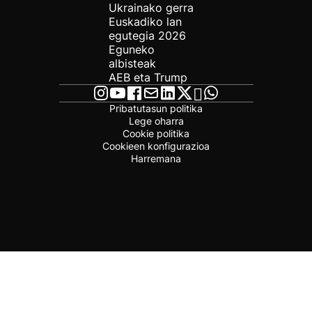
Ukrainako gerra
Euskadiko lan
egutegia 2026
Eguneko
albisteak
AEB eta Trump
Pribatutasun politika
Lege oharra
Cookie politika
Cookieen konfigurazioa
Harremana