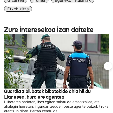
Gizartea
Iruñea
Eguneko Titularrak
Etxebizitza
Zure interesekoa izan daiteke
Guardia zibil batek bikotekide ohia hil du
Llanesen, hura ere agentea
Hilketaren ondoren, ihes egiten saiatu da erasotzailea, eta
ahalegin horretan, inguruan zeuden beste agente batzuk tiroka
erantzun diote. Bertan zendu da.