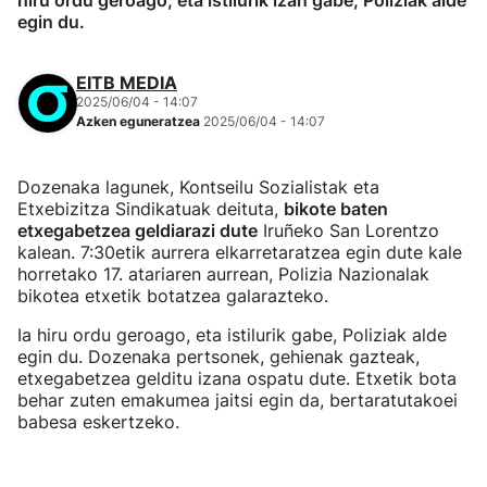
hiru ordu geroago, eta istilurik izan gabe, Poliziak alde
egin du.
EITB MEDIA
2025/06/04 - 14:07
Azken eguneratzea
2025/06/04 - 14:07
Dozenaka lagunek, Kontseilu Sozialistak eta
Etxebizitza Sindikatuak deituta,
bikote baten
etxegabetzea geldiarazi dute
Iruñeko San Lorentzo
kalean. 7:30etik aurrera elkarretaratzea egin dute kale
horretako 17. atariaren aurrean, Polizia Nazionalak
bikotea etxetik botatzea galarazteko.
Ia hiru ordu geroago, eta istilurik gabe, Poliziak alde
egin du. Dozenaka pertsonek, gehienak gazteak,
etxegabetzea gelditu izana ospatu dute. Etxetik bota
behar zuten emakumea jaitsi egin da, bertaratutakoei
babesa eskertzeko.