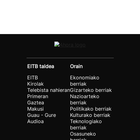
EITB taldea
Orain
EITB
Ekonomiako
Kirolak
berriak
Telebista nahieran
Gizarteko berriak
Primeran
Nazioarteko
Gaztea
berriak
Makusi
Politikako berriak
Guau - Gure
Kulturako berriak
Audioa
Teknologiako
berriak
Osasuneko