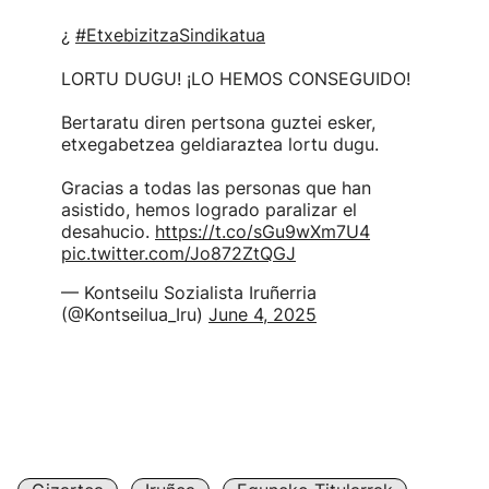
¿
#EtxebizitzaSindikatua
LORTU DUGU! ¡LO HEMOS CONSEGUIDO!
Bertaratu diren pertsona guztei esker,
etxegabetzea geldiaraztea lortu dugu.
Gracias a todas las personas que han
asistido, hemos logrado paralizar el
desahucio.
https://t.co/sGu9wXm7U4
pic.twitter.com/Jo872ZtQGJ
— Kontseilu Sozialista Iruñerria
(@Kontseilua_Iru)
June 4, 2025