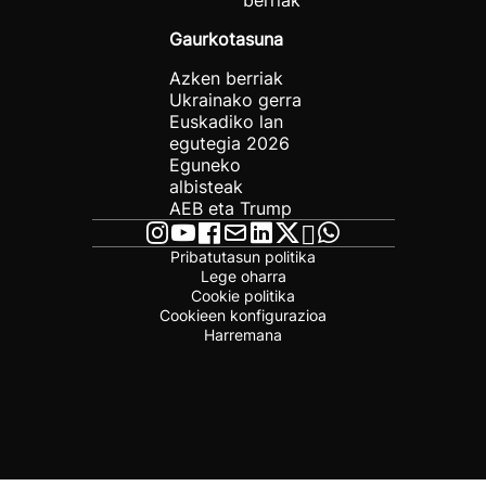
berriak
Gaurkotasuna
Azken berriak
Ukrainako gerra
Euskadiko lan
egutegia 2026
Eguneko
albisteak
AEB eta Trump
Pribatutasun politika
Lege oharra
Cookie politika
Cookieen konfigurazioa
Harremana