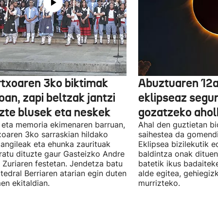
txoaren 3ko biktimak
Abuztuaren 12a
an, zapi beltzak jantzi
eklipseaz segu
uzte blusek eta neskek
gozatzeko aho
 eta memoria ekimenaren barruan,
Ahal den guztietan bi
oaren 3ko sarraskian hildako
saihestea da gomendi
langileak eta ehunka zaurituak
Eklipsea bizilekutik 
atu dituzte gaur Gasteizko Andre
baldintza onak dituen
 Zuriaren festetan. Jendetza batu
batetik ikus badaitek
tedral Berriaren atarian egin duten
alde egitea, gehiegiz
en ekitaldian.
murrizteko.