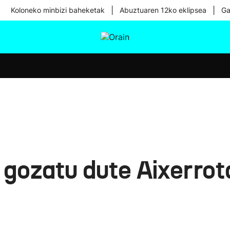
|
|
Koloneko minbizi baheketak
Abuztuaren 12ko eklipsea
Ga
tura
Ikusmiran
Egural
Osasuna
Teknologia
gozatu dute Aixerrota