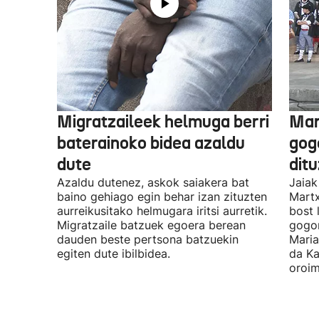
Migratzaileek helmuga berri
Mar
baterainoko bidea azaldu
gogo
dute
dit
Azaldu dutenez, askok saiakera bat
Jaiak
baino gehiago egin behar izan zituzten
Martx
aurreikusitako helmugara iritsi aurretik.
bost 
Migratzaile batzuek egoera berean
gogor
dauden beste pertsona batzuekin
Maria
egiten dute ibilbidea.
da Ka
oroim