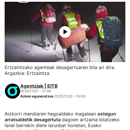
Ertzaintzako agenteak desagertuaren bila ari dira.
Argazkia: Ertzaintza
Agentziak | EITB
2025/11/21 - 21:36
Azken eguneratzea
2025/11/22 - 10:00
Aizkorri mendiaren hegoaldeko magalean
ostegun
arratsaldetik desagertuta
dagoen artzaina bilatzeko
lanei berrekin diete larunbat honetan, Eusko