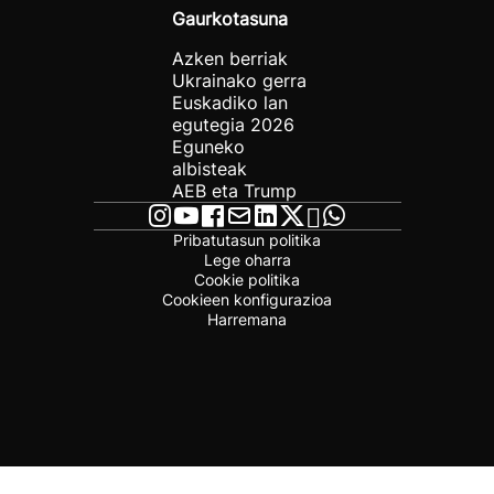
Gaurkotasuna
Azken berriak
Ukrainako gerra
Euskadiko lan
egutegia 2026
Eguneko
albisteak
AEB eta Trump
Pribatutasun politika
Lege oharra
Cookie politika
Cookieen konfigurazioa
Harremana