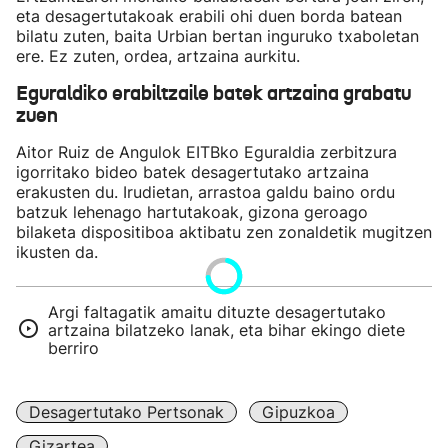
eta desagertutakoak erabili ohi duen borda batean
bilatu zuten, baita Urbian bertan inguruko txaboletan
ere. Ez zuten, ordea, artzaina aurkitu.
Eguraldiko erabiltzaile batek artzaina grabatu
zuen
Aitor Ruiz de Angulok EITBko Eguraldia zerbitzura
igorritako bideo batek desagertutako artzaina
erakusten du. Irudietan, arrastoa galdu baino ordu
batzuk lehenago hartutakoak, gizona geroago
bilaketa dispositiboa aktibatu zen zonaldetik mugitzen
ikusten da.
Argi faltagatik amaitu dituzte desagertutako
artzaina bilatzeko lanak, eta bihar ekingo diete
berriro
Desagertutako Pertsonak
Gipuzkoa
Gizartea