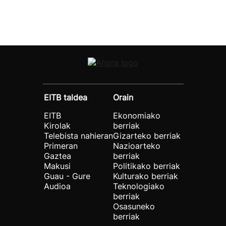
EITB taldea
Orain
EITB
Ekonomiako
Kirolak
berriak
Telebista nahieran
Gizarteko berriak
Primeran
Nazioarteko
Gaztea
berriak
Makusi
Politikako berriak
Guau - Gure
Kulturako berriak
Audioa
Teknologiako
berriak
Osasuneko
berriak