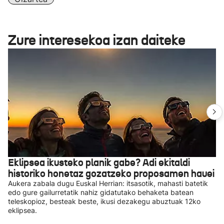
Zure interesekoa izan daiteke
Eklipsea ikusteko planik gabe? Adi ekitaldi
historiko honetaz gozatzeko proposamen hauei
Aukera zabala dugu Euskal Herrian: itsasotik, mahasti batetik
edo gure gailurretatik nahiz gidatutako behaketa batean
teleskopioz, besteak beste, ikusi dezakegu abuztuak 12ko
eklipsea.