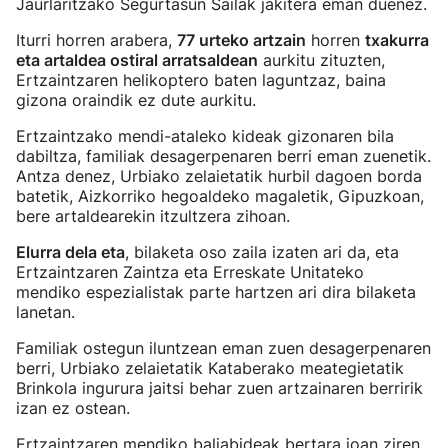
Jaurlaritzako Segurtasun Sailak jakitera eman duenez.
Iturri horren arabera,
77 urteko artzain
horren
txakurra
eta artaldea ostiral arratsaldean
aurkitu zituzten,
Ertzaintzaren helikoptero baten laguntzaz, baina
gizona oraindik ez dute aurkitu.
Ertzaintzako mendi-ataleko kideak gizonaren bila
dabiltza, familiak desagerpenaren berri eman zuenetik.
Antza denez, Urbiako zelaietatik hurbil dagoen borda
batetik, Aizkorriko hegoaldeko magaletik, Gipuzkoan,
bere artaldearekin itzultzera zihoan.
Elurra dela eta
, bilaketa oso zaila izaten ari da, eta
Ertzaintzaren Zaintza eta Erreskate Unitateko
mendiko espezialistak parte hartzen ari dira bilaketa
lanetan.
Familiak ostegun iluntzean eman zuen desagerpenaren
berri, Urbiako zelaietatik Kataberako meategietatik
Brinkola ingurura jaitsi behar zuen artzainaren berririk
izan ez ostean.
Ertzaintzaren mendiko baliabideak bertara joan ziren,