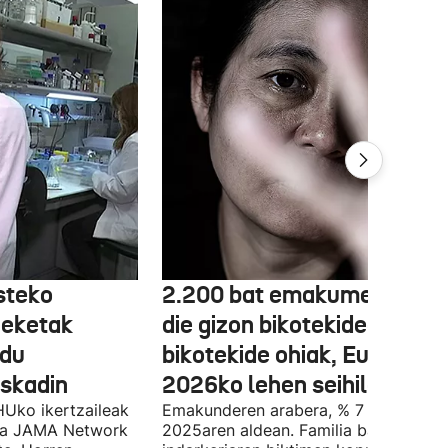
steko
2.200 bat emakumeri eras
heketak
die gizon bikotekideak edo
 du
bikotekide ohiak, Euskadin,
uskadin
2026ko lehen seihilekoan
Uko ikertzaileak
Emakunderen arabera, % 7 igo da
eta JAMA Network
2025aren aldean. Familia barruko