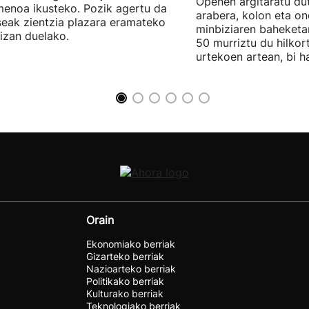
Openen argitaratu du
enoa ikusteko. Pozik agertu da
arabera, kolon eta o
seak zientzia plazara eramateko
minbiziaren baheket
 izan duelako.
50 murriztu du hilko
urtekoen artean, bi 
Orain
Ekonomiako berriak
Gizarteko berriak
Nazioarteko berriak
Politikako berriak
Kulturako berriak
Teknologiako berriak