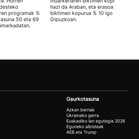
te. Horren
indarkeriaren biktimen kopurua % 20
ndesteko
hazi da Araban, eta erasoa jasan dut
aren programak %
biktimen kopurua % 10 igo da
rtasuna 50 eta 69
Gipuzkoan.
hamarkadatan.
Gaurkotasuna
Azken berriak
Ukrainako gerra
Euskadiko lan egutegia 2026
Eguneko albisteak
AEB eta Trump