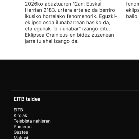
2026ko abuztuaren 12an: Euskal
fenom
Herrian 2183. urtera arte ez da berriro
eklip
ikusiko horrelako fenomenorik. Eguzki-
balio
eklipse osoa ilunabarrean hasiko da,
eta egunak "bi ilunabar" izango ditu.
Eklipsea Orain.eus-en bidez zuzenean
jarraitu ahal izango da.
EITB taldea
EITB
Kirolak
Telebista nahieran
Primeran
Gaztea
Makusi