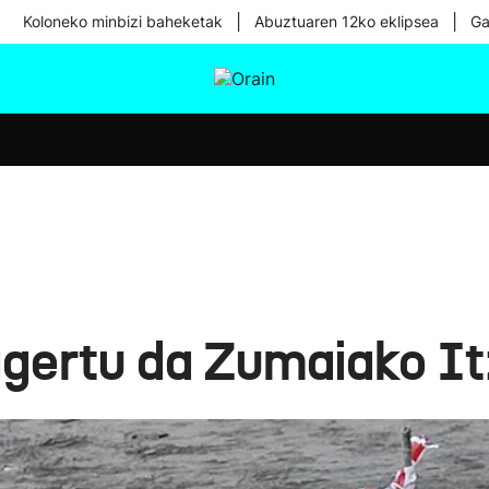
|
|
Koloneko minbizi baheketak
Abuztuaren 12ko eklipsea
Ga
tura
Ikusmiran
Egural
Osasuna
Teknologia
 agertu da Zumaiako I