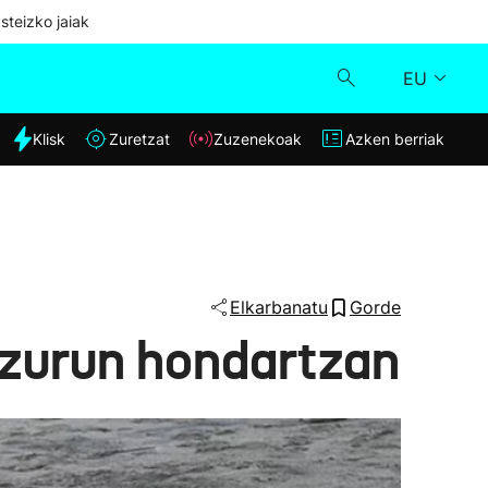
steizko jaiak
EU
dia
Klisk
Zuretzat
Zuzenekoak
Azken berriak
Klisk
Zuzenekoak
Zuretzat
Elkarbanatu
Gorde
tzurun hondartzan
Azken berriak