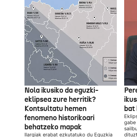
Nola ikusiko da eguzki-
Per
eklipsea zure herritik?
ikus
Kontsultatu hemen
bat 
fenomeno historikoari
Eklip
gabe 
behatzeko mapak
sailb
Ilargiak erabat ezkutatuko du Eguzkia
dituz