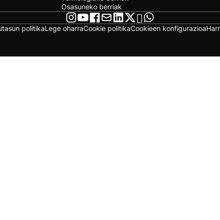
Osasuneko berriak
utasun politika
Lege oharra
Cookie politika
Cookieen konfigurazioa
Har