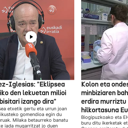
ez-Iglesias: "Eklipsea
Kolon eta onde
iko den lekuetan milioi
minbiziaren ba
bisitari izango dira"
erdira murriztu
sea etxetik gertu eta urrun joan
hilkortasuna E
ikusteko gomendioa egin du
Biogipuzkoako eta EH
uruak. Milaka betaurreko banatu
buru ditu ikerketak 
te iada mugarritzat jo duen