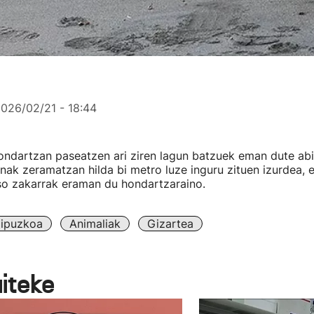
026/02/21 - 18:44
ondartzan paseatzen ari ziren lagun batzuek eman dute abi
nak zeramatzan hilda bi metro luze inguru zituen izurdea, 
so zakarrak eraman du hondartzaraino.
ipuzkoa
Animaliak
Gizartea
aiteke