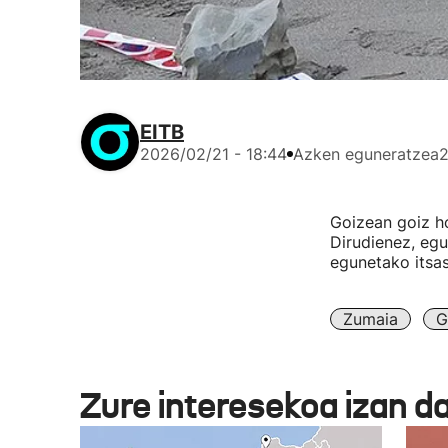
EITB
2026/02/21 - 18:44
Azken eguneratzea
2
Goizean goiz h
Dirudienez, egu
egunetako itsa
Zumaia
G
Zure interesekoa izan d