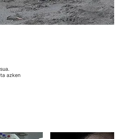
sua.
eta azken