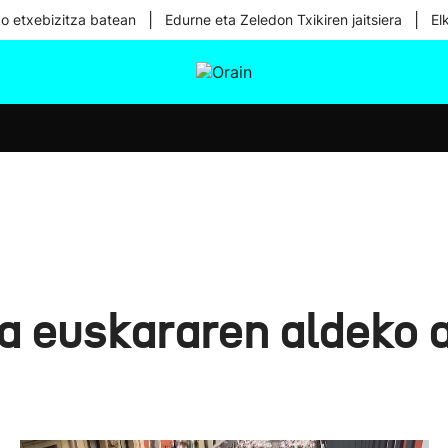
|
|
ko etxebizitza batean
Edurne eta Zeledon Txikiren jaitsiera
El
tura
Ikusmiran
Egural
Osasuna
Teknologia
ta euskararen aldeko 