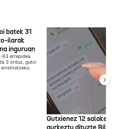
oi batek 31
o-ilarak
ona inguruan
A-63 errepidea
da 3 orduz, gutxi
 erretiratzeko.
Gutxienez 12 salaketa
aurkeztu dituzte Bilbon