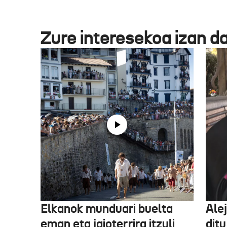
Zure interesekoa izan d
Elkanok munduari buelta
Ale
eman eta jaioterrira itzuli
ditu