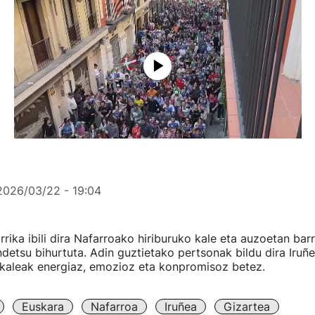
2026/03/22 - 19:04
rrika ibili dira Nafarroako hiriburuko kale eta auzoetan bar
ndetsu bihurtuta. Adin guztietako pertsonak bildu dira Iruñe
 kaleak energiaz, emozioz eta konpromisoz betez.
Euskara
Nafarroa
Iruñea
Gizartea