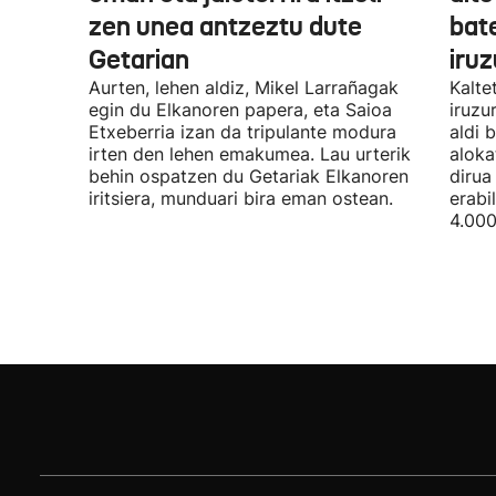
zen unea antzeztu dute
bat
Getarian
iru
Aurten, lehen aldiz, Mikel Larrañagak
Kalte
egin du Elkanoren papera, eta Saioa
iruzu
Etxeberria izan da tripulante modura
aldi 
irten den lehen emakumea. Lau urterik
aloka
behin ospatzen du Getariak Elkanoren
dirua
iritsiera, munduari bira eman ostean.
erabi
4.000