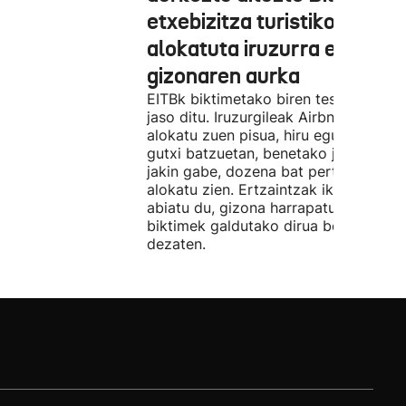
etxebizitza turistiko bat
alokatuta iruzurra egin zue
gizonaren aurka
EITBk biktimetako biren testigantzak
jaso ditu. Iruzurgileak Airbnb bidez
alokatu zuen pisua, hiru egunez. Ordu
gutxi batzuetan, benetako jabeak eze
jakin gabe, dozena bat pertsonari
alokatu zien. Ertzaintzak ikerketa
abiatu du, gizona harrapatu eta
biktimek galdutako dirua berreskura
dezaten.