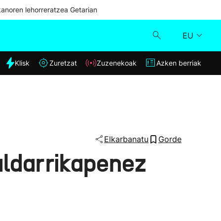
kanoren lehorreratzea Getarian
EU
dia
Klisk
Zuretzat
Zuzenekoak
Azken berriak
Klisk
Zuzenekoak
Zuretzat
Elkarbanatu
Gorde
aldarrikapenez
Azken berriak