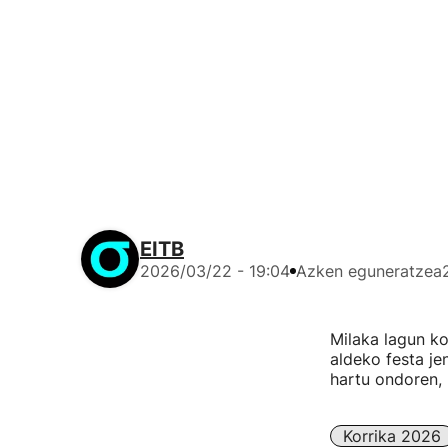
EITB
2026/03/22 - 19:04
Azken eguneratzea
Milaka lagun ko
aldeko festa je
hartu ondoren,
Korrika 2026