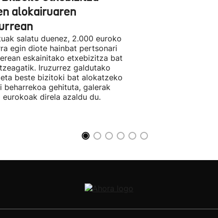
en alokairuaren
zurrean
tuak salatu duenez, 2.000 euroko
rra egin diote hainbat pertsonari
berean eskainitako etxebizitza bat
tzeagatik. Iruzurrez galdutako
 eta beste bizitoki bat alokatzeko
li beharrekoa gehituta, galerak
 eurokoak direla azaldu du.