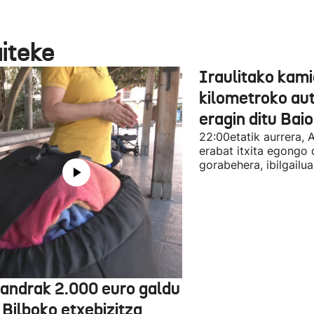
aiteke
Iraulitako kami
kilometroko aut
eragin ditu Bai
22:00etatik aurrera, 
erabat itxita egongo 
gorabehera, ibilgailua
jandrak 2.000 euro galdu
 Bilboko etxebizitza